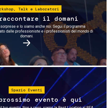
rkshop, Talk e Laboratori
raccontare il domani
i sorprese e lo siamo anche noi. Segui il programma
rato dalle professioniste e i professionisti del mondo di
domani.
Immagine
Spazio Eventi
prossimo evento è qui
il tuo evento. Non a caso, siamo la Best Location al BEA