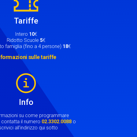
Tariffe
Intero
10
€
Ridotto Scuole
5
€
o famiglia (fino a 4 persone)
18
€
nformazioni sulle tariffe
Info
ormazioni su come programmare
ta contatta il numero
02.3302.0088
o
crivici all'indirizzo qui sotto