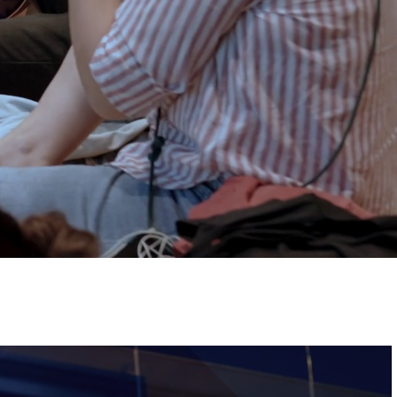
ervizi e accessibilità
Biglietti
ontatti
AQ
Immagine