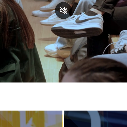
S
C
F