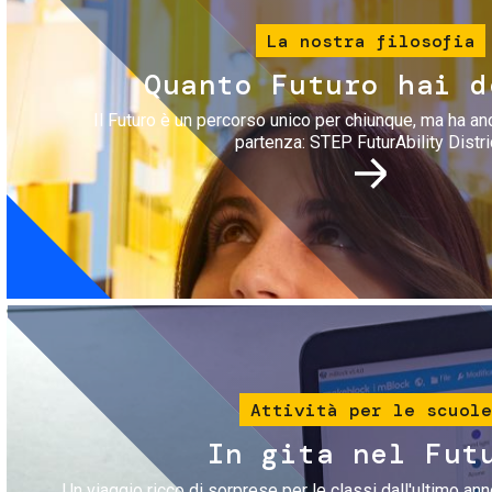
La nostra filosofia
Quanto Futuro hai d
Il Futuro è un percorso unico per chiunque, ma ha an
partenza: STEP FuturAbility Distri
Immagine
Attività per le scuole
In gita nel Fut
Un viaggio ricco di sorprese per le classi dall'ultimo anno