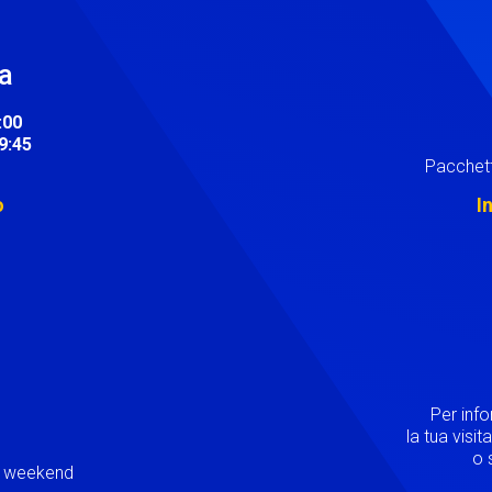
ra
:00
19:45
Pacchett
o
I
Image
Per inf
la tua visi
o s
ei weekend