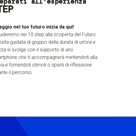
eparati all'esperienza
TEP
iaggio nel tuo futuro inizia da qui!
uideremo nei 10 step alla scoperta del Futuro.
isita guidata di gruppo della durata di un’ora e
za si svolge con il supporto di uno
rtphone che ti accompagnerà mettendoti alla
a e fornendoti stimoli o spunti di riflessione
nte il percorso.