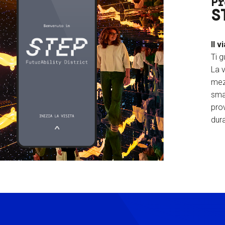
Pr
S
Il v
Ti g
La v
mez
sma
prov
dura