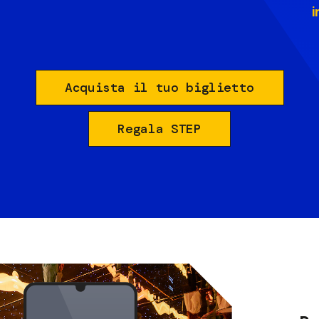
i
Acquista il tuo biglietto
Regala STEP