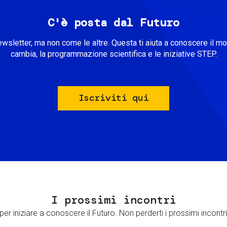
C'è posta dal Futuro
ewsletter, ma non come le altre. Questa ti aiuta a conoscere il m
cambia, la programmazione scientifica e le iniziative STEP.
Iscriviti qui
I prossimi incontri
er iniziare a conoscere il Futuro. Non perderti i prossimi incontri 