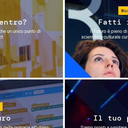
Wo
entro?
Fatti 
che un unico punto di
Il Futuro è pieno d
ct.
scientifico-culturale cu
uro
Il tuo 
 della primaria all'ultimo
Siamo pronti a ospitare 