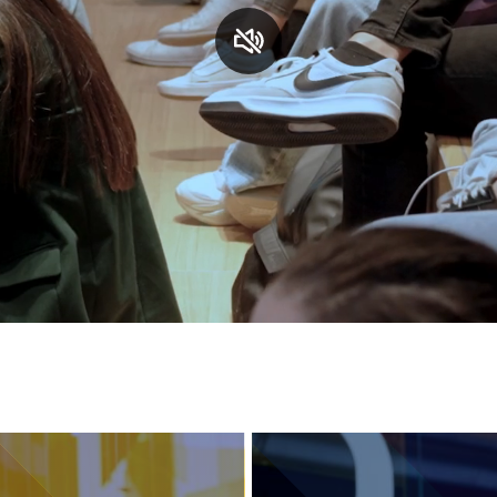
S
C
F