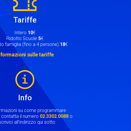
Tariffe
Intero
10
€
Ridotto Scuole
5
€
o famiglia (fino a 4 persone)
18
€
nformazioni sulle tariffe
Info
ormazioni su come programmare
ta contatta il numero
02.3302.0088
o
crivici all'indirizzo qui sotto