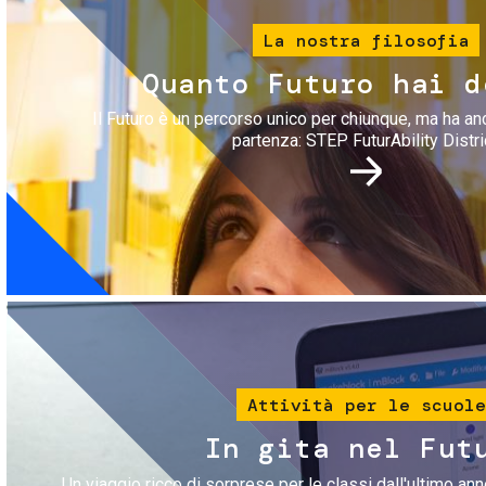
La nostra filosofia
Quanto Futuro hai d
Il Futuro è un percorso unico per chiunque, ma ha an
partenza: STEP FuturAbility Distri
Immagine
Attività per le scuole
In gita nel Fut
Un viaggio ricco di sorprese per le classi dall'ultimo anno