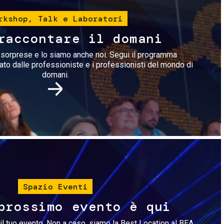
rkshop, Talk e Laboratori
raccontare il domani
i sorprese e lo siamo anche noi. Segui il programma
rato dalle professioniste e i professionisti del mondo di
domani.
Immagine
Spazio Eventi
prossimo evento è qui
il tuo evento. Non a caso, siamo la Best Location al BEA