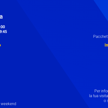
ra
:00
19:45
Pacchett
o
I
Image
Per inf
la tua visi
o s
ei weekend