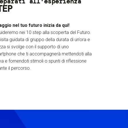
eparati all'esperienza
TEP
iaggio nel tuo futuro inizia da qui!
uideremo nei 10 step alla scoperta del Futuro.
isita guidata di gruppo della durata di un’ora e
za si svolge con il supporto di uno
rtphone che ti accompagnerà mettendoti alla
a e fornendoti stimoli o spunti di riflessione
nte il percorso.