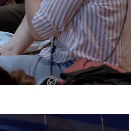
ervizi e accessibilità
Biglietti
ontatti
AQ
Immagine