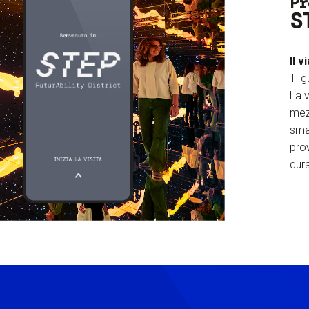
Pr
S
Il v
Ti g
La v
mez
sma
prov
dura