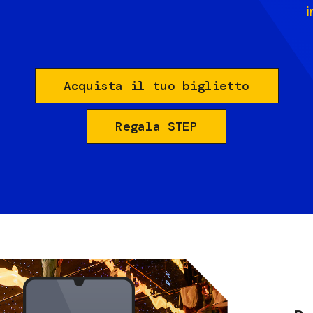
i
Acquista il tuo biglietto
Regala STEP