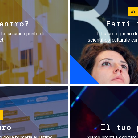
Wo
entro?
Fatti 
che un unico punto di
Il Futuro è pieno d
ct.
scientifico-culturale cu
uro
Il tuo 
 della primaria all'ultimo
Siamo pronti a ospitare 