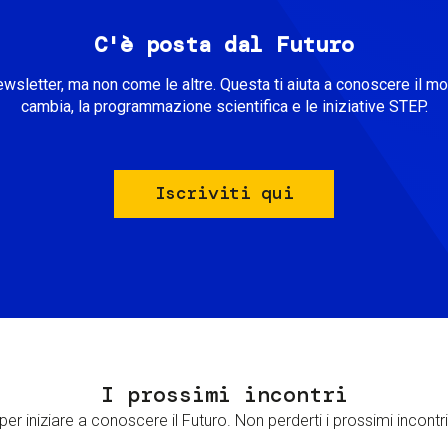
C'è posta dal Futuro
ewsletter, ma non come le altre. Questa ti aiuta a conoscere il m
cambia, la programmazione scientifica e le iniziative STEP.
Iscriviti qui
I prossimi incontri
er iniziare a conoscere il Futuro. Non perderti i prossimi incontri 