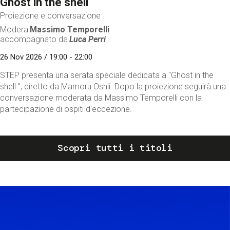
Ghost in the shell
Proiezione e conversazione
Modera
Massimo Temporelli
accompagnato da
Luca Perri
26 Nov 2026 / 19:00 - 22:00
STEP presenta una serata speciale dedicata a "Ghost in the
shell ", diretto da Mamoru Oshii. Dopo la proiezione seguirà una
conversazione moderata da Massimo Temporelli con la
partecipazione di ospiti d'eccezione.
Scopri tutti i titoli