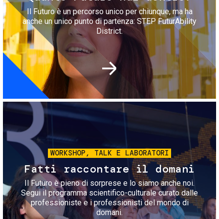
Il Futuro è un percorso unico per chiunque, ma ha
anche un unico punto di partenza: STEP FuturAbility
District.
Immagine
WORKSHOP, TALK E LABORATORI
Fatti raccontare il domani
Il Futuro è pieno di sorprese e lo siamo anche noi.
Segui il programma scientifico-culturale curato dalle
professioniste e i professionisti del mondo di
domani.