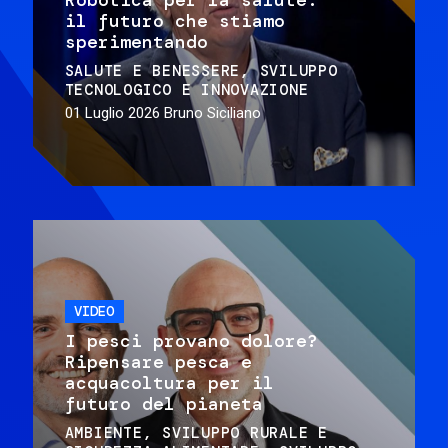
il futuro che stiamo
sperimentando
SALUTE E BENESSERE
SVILUPPO
TECNOLOGICO E INNOVAZIONE
01 Luglio 2026
Bruno Siciliano
VIDEO
I pesci provano dolore?
Ripensare pesca e
acquacoltura per il
futuro del pianeta
AMBIENTE
SVILUPPO RURALE E