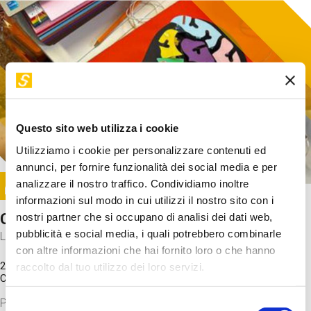
Questo sito web utilizza i cookie
Utilizziamo i cookie per personalizzare contenuti ed
annunci, per fornire funzionalità dei social media e per
Image
analizzare il nostro traffico. Condividiamo inoltre
SUNDAY@STEP
informazioni sul modo in cui utilizzi il nostro sito con i
Come funziona il cervello?
nostri partner che si occupano di analisi dei dati web,
pubblicità e social media, i quali potrebbero combinarle
Laboratorio
con altre informazioni che hai fornito loro o che hanno
20 Set 2026 / 11:15 - 13:00
raccolto dal tuo utilizzo dei loro servizi.
Costo
gratuito
Proveremo a costruire un cervello in cartoncino cercando di
Selezione