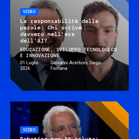
VIDEO
La responsabilità delle
parole: Chi scrive
davvero nell'era
dell'AI?
EDUCAZIONE
SVILUPPO TECNOLOGICO
E INNOVAZIONE
01 Luglio
Giovanni Acerboni, Diego
2026
Fontana
VIDEO
Robotica per la salute: