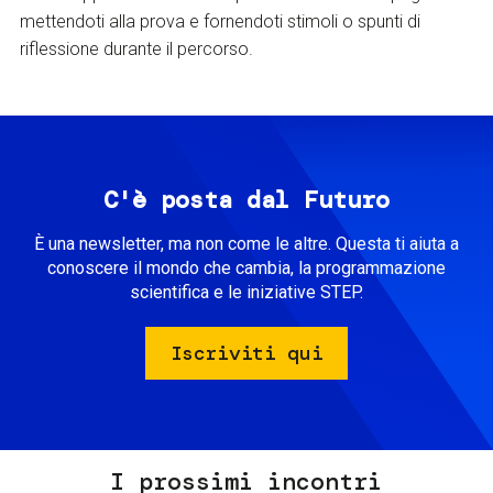
mettendoti alla prova e fornendoti stimoli o spunti di
riflessione durante il percorso.
C'è posta dal Futuro
È una newsletter, ma non come le altre. Questa ti aiuta a
conoscere il mondo che cambia, la programmazione
scientifica e le iniziative STEP.
Iscriviti qui
I prossimi incontri