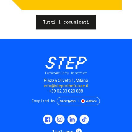
Tutti i comunicati
Piazza Olivetti 1, Milano
info@steptothefuture.it
+39 02 33 020 088
Social
menu
Mostra ulteriori
Italiano