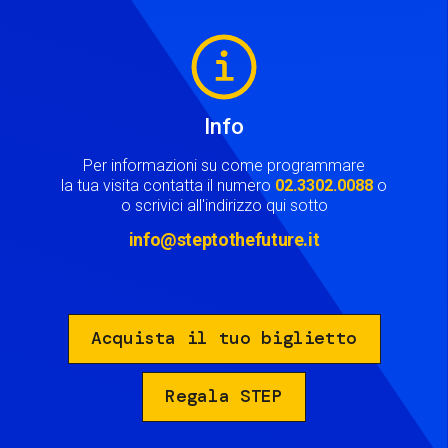
Image
Info
Per informazioni su come programmare
la tua visita contatta il numero
02.3302.0088
o
o scrivici all'indirizzo qui sotto
info@steptothefuture.it
Acquista il tuo biglietto
Regala STEP