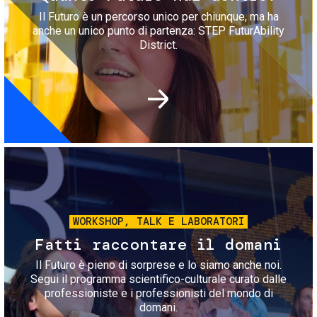
Il Futuro è un percorso unico per chiunque, ma ha
anche un unico punto di partenza: STEP FuturAbility
District.
Immagine
WORKSHOP, TALK E LABORATORI
Fatti raccontare il domani
Il Futuro è pieno di sorprese e lo siamo anche noi.
Segui il programma scientifico-culturale curato dalle
professioniste e i professionisti del mondo di
domani.