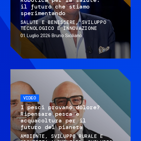
il futuro che stiamo
sperimentando
SALUTE E BENESSERE
SVILUPPO
TECNOLOGICO E INNOVAZIONE
01 Luglio 2026
Bruno Siciliano
VIDEO
I pesci provano dolore?
Ripensare pesca e
acquacoltura per il
futuro del pianeta
AMBIENTE
SVILUPPO RURALE E