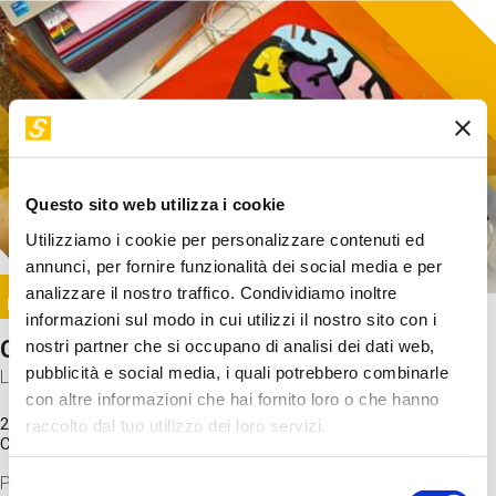
Questo sito web utilizza i cookie
Utilizziamo i cookie per personalizzare contenuti ed
annunci, per fornire funzionalità dei social media e per
Image
analizzare il nostro traffico. Condividiamo inoltre
SUNDAY@STEP
informazioni sul modo in cui utilizzi il nostro sito con i
Come funziona il cervello?
nostri partner che si occupano di analisi dei dati web,
pubblicità e social media, i quali potrebbero combinarle
Laboratorio
con altre informazioni che hai fornito loro o che hanno
20 Set 2026 / 11:15 - 13:00
raccolto dal tuo utilizzo dei loro servizi.
Costo
gratuito
Proveremo a costruire un cervello in cartoncino cercando di
Selezione