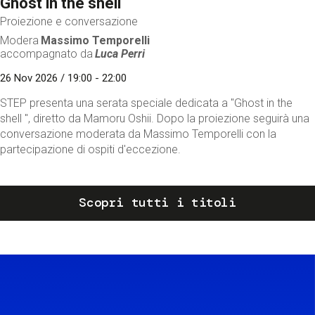
Ghost in the shell
Proiezione e conversazione
Modera
Massimo Temporelli
accompagnato da
Luca Perri
26 Nov 2026 / 19:00 - 22:00
STEP presenta una serata speciale dedicata a "Ghost in the
shell ", diretto da Mamoru Oshii. Dopo la proiezione seguirà una
conversazione moderata da Massimo Temporelli con la
partecipazione di ospiti d'eccezione.
Scopri tutti i titoli