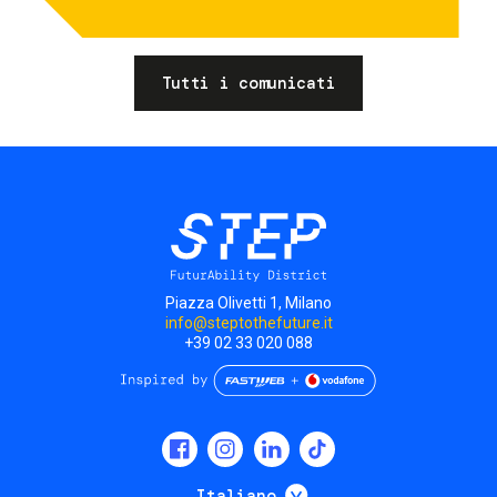
Tutti i comunicati
Piazza Olivetti 1, Milano
info@steptothefuture.it
+39 02 33 020 088
Social
menu
Mostra ulteriori
Italiano