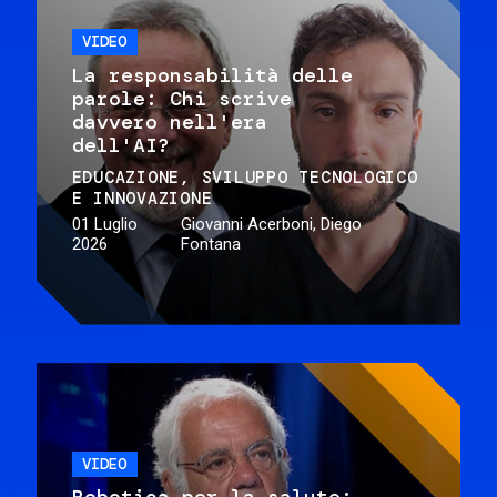
VIDEO
La responsabilità delle
parole: Chi scrive
davvero nell'era
dell'AI?
EDUCAZIONE
SVILUPPO TECNOLOGICO
E INNOVAZIONE
01 Luglio
Giovanni Acerboni, Diego
2026
Fontana
VIDEO
Robotica per la salute: