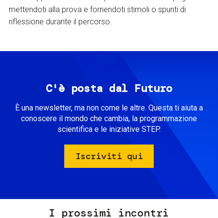
mettendoti alla prova e fornendoti stimoli o spunti di
riflessione durante il percorso.
C'è posta dal Futuro
È una newsletter, ma non come le altre. Questa ti aiuta a
conoscere il mondo che cambia, la programmazione
scientifica e le iniziative STEP.
Iscriviti qui
I prossimi incontri