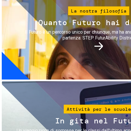
La nostra filosofia
Quanto Futuro hai d
Il Futuro è un percorso unico per chiunque, ma ha an
partenza: STEP FuturAbility Distri
Immagine
Attività per le scuole
In gita nel Fut
Un viaggio ricco di sorprese per le classi dall'ultimo anno