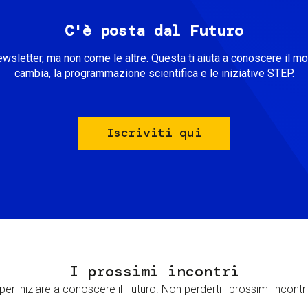
C'è posta dal Futuro
ewsletter, ma non come le altre. Questa ti aiuta a conoscere il m
cambia, la programmazione scientifica e le iniziative STEP.
Iscriviti qui
I prossimi incontri
er iniziare a conoscere il Futuro. Non perderti i prossimi incontri 