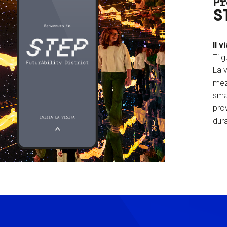
Pr
S
Il v
Ti g
La v
mez
sma
prov
dura