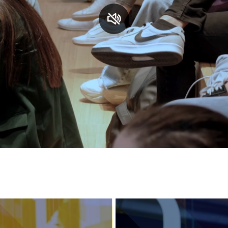
S
C
F