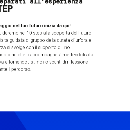
eparati all'esperienza
TEP
iaggio nel tuo futuro inizia da qui!
uideremo nei 10 step alla scoperta del Futuro.
isita guidata di gruppo della durata di un’ora e
za si svolge con il supporto di uno
rtphone che ti accompagnerà mettendoti alla
a e fornendoti stimoli o spunti di riflessione
nte il percorso.