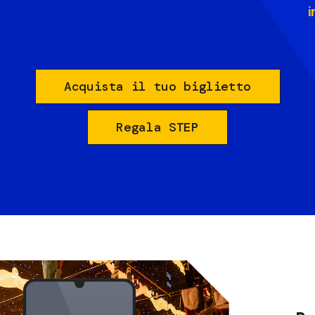
i
Acquista il tuo biglietto
Regala STEP