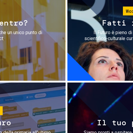
Wo
entro?
Fatti 
che un unico punto di
Il Futuro è pieno d
ct.
scientifico-culturale cu
uro
Il tuo 
 della primaria all'ultimo
Siamo pronti a ospitare 