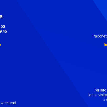
ra
:00
19:45
Pacchett
o
I
Image
Per inf
la tua visi
o s
ei weekend