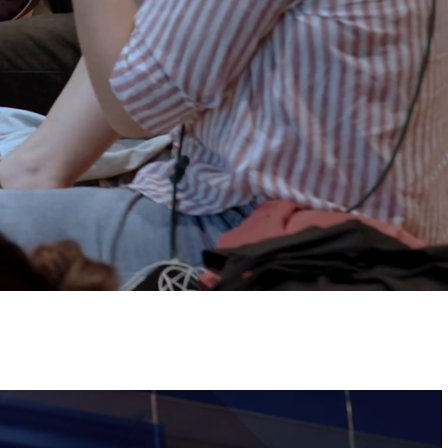
ervizi e accessibilità
Biglietti
ontatti
AQ
Immagine