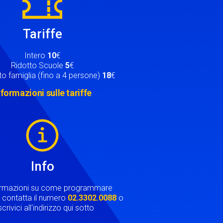
Tariffe
Intero
10
€
Ridotto Scuole
5
€
o famiglia (fino a 4 persone)
18
€
nformazioni sulle tariffe
Info
ormazioni su come programmare
ta contatta il numero
02.3302.0088
o
crivici all'indirizzo qui sotto