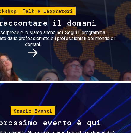
rkshop, Talk e Laboratori
raccontare il domani
i sorprese e lo siamo anche noi. Segui il programma
rato dalle professioniste e i professionisti del mondo di
domani.
Immagine
Spazio Eventi
prossimo evento è qui
il tuo evento. Non a caso, siamo la Best Location al BEA