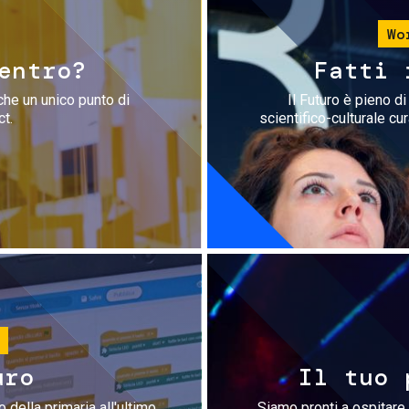
Wo
entro?
Fatti 
che un unico punto di
Il Futuro è pieno d
ct.
scientifico-culturale cu
uro
Il tuo 
 della primaria all'ultimo
Siamo pronti a ospitare 