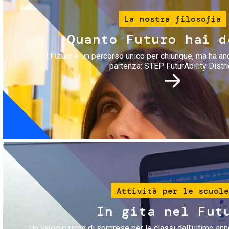
La nostra filosofia
Quanto Futuro hai d
Il Futuro è un percorso unico per chiunque, ma ha an
partenza: STEP FuturAbility Distri
Immagine
Attività per le scuole
In gita nel Fut
Un viaggio ricco di sorprese per le classi dall'ultimo anno