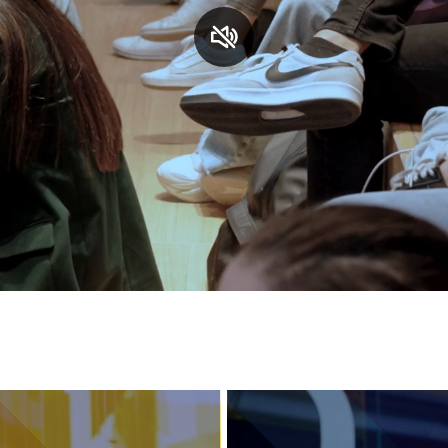
S
C
F