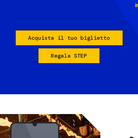
i
Acquista il tuo biglietto
Regala STEP