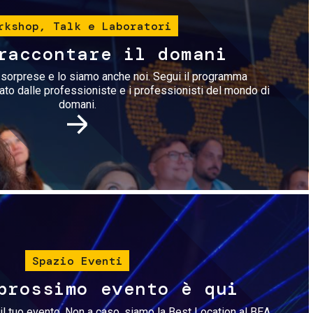
rkshop, Talk e Laboratori
raccontare il domani
i sorprese e lo siamo anche noi. Segui il programma
rato dalle professioniste e i professionisti del mondo di
domani.
Immagine
Spazio Eventi
prossimo evento è qui
il tuo evento. Non a caso, siamo la Best Location al BEA