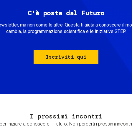
C'è posta dal Futuro
ewsletter, ma non come le altre. Questa ti aiuta a conoscere il m
cambia, la programmazione scientifica e le iniziative STEP.
Iscriviti qui
I prossimi incontri
er iniziare a conoscere il Futuro. Non perderti i prossimi incontri 