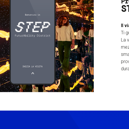
Pr
S
Il v
Ti g
La v
mez
sma
prov
dura