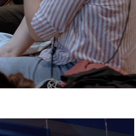
ervizi e accessibilità
Biglietti
ontatti
AQ
Immagine