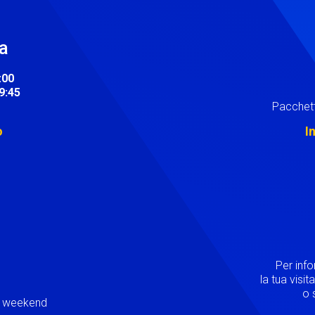
ra
:00
19:45
Pacchett
o
I
Image
Per inf
la tua visi
o s
ei weekend