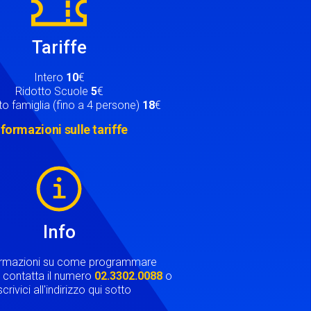
Tariffe
Intero
10
€
Ridotto Scuole
5
€
o famiglia (fino a 4 persone)
18
€
nformazioni sulle tariffe
Info
ormazioni su come programmare
ta contatta il numero
02.3302.0088
o
crivici all'indirizzo qui sotto