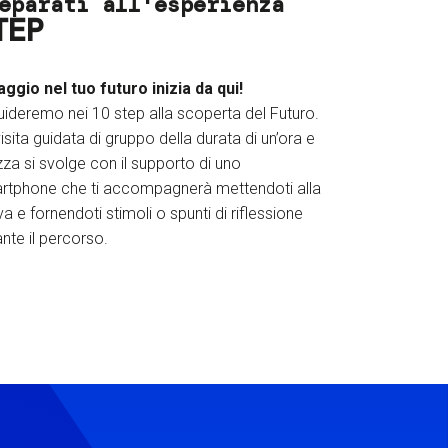
eparati all'esperienza
TEP
iaggio nel tuo futuro inizia da qui!
uideremo nei 10 step alla scoperta del Futuro.
isita guidata di gruppo della durata di un’ora e
za si svolge con il supporto di uno
rtphone che ti accompagnerà mettendoti alla
a e fornendoti stimoli o spunti di riflessione
nte il percorso.