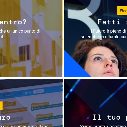
Wo
entro?
Fatti 
che un unico punto di
Il Futuro è pieno d
ct.
scientifico-culturale cu
uro
Il tuo 
 della primaria all'ultimo
Siamo pronti a ospitare 