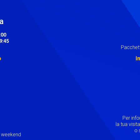
ra
:00
19:45
Pacchett
o
I
Image
Per inf
la tua visi
o s
ei weekend