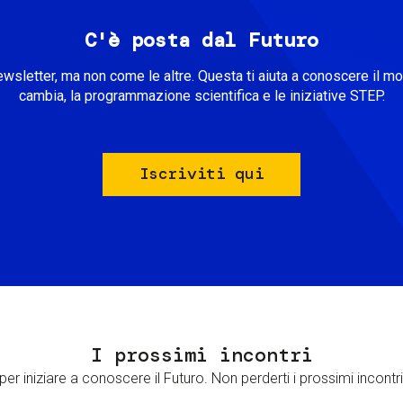
C'è posta dal Futuro
ewsletter, ma non come le altre. Questa ti aiuta a conoscere il m
cambia, la programmazione scientifica e le iniziative STEP.
Iscriviti qui
I prossimi incontri
er iniziare a conoscere il Futuro. Non perderti i prossimi incontri 