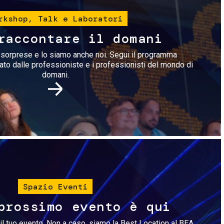
rkshop, Talk e Laboratori
raccontare il domani
i sorprese e lo siamo anche noi. Segui il programma
rato dalle professioniste e i professionisti del mondo di
domani.
Immagine
Spazio Eventi
prossimo evento è qui
il tuo evento. Non a caso, siamo la Best Location al BEA