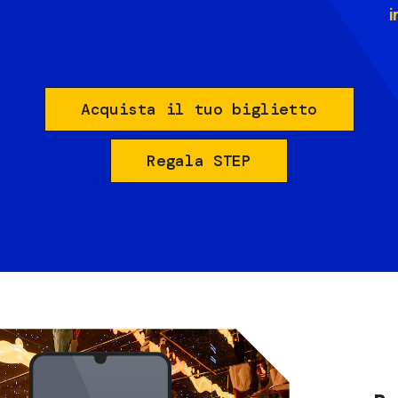
i
Acquista il tuo biglietto
Regala STEP