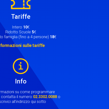
Tariffe
Intero
10
€
Ridotto Scuole
5
€
o famiglia (fino a 4 persone)
18
€
nformazioni sulle tariffe
Info
ormazioni su come programmare
ta contatta il numero
02.3302.0088
o
crivici all'indirizzo qui sotto