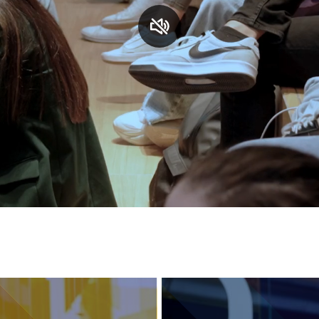
S
C
F