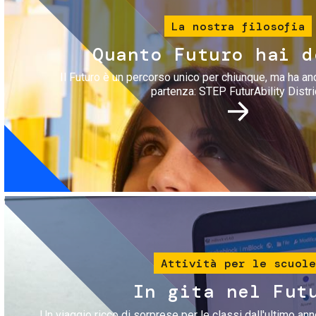
La nostra filosofia
Quanto Futuro hai d
Il Futuro è un percorso unico per chiunque, ma ha an
partenza: STEP FuturAbility Distri
Immagine
Attività per le scuole
In gita nel Fut
Un viaggio ricco di sorprese per le classi dall'ultimo anno