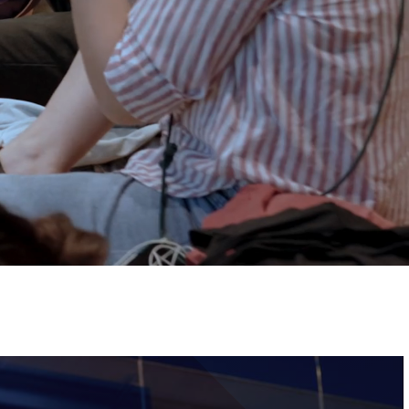
ervizi e accessibilità
Biglietti
ontatti
AQ
Immagine