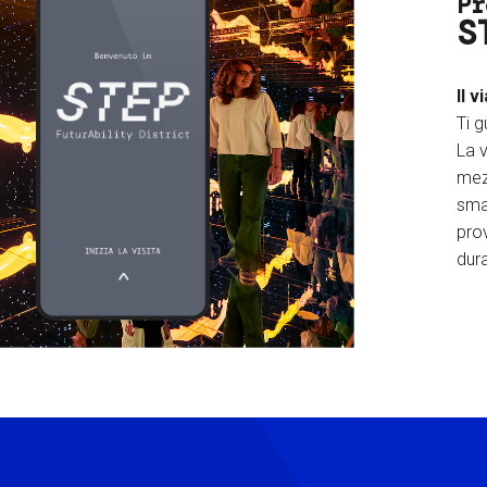
Pr
S
Il v
Ti g
La v
mez
sma
prov
dura