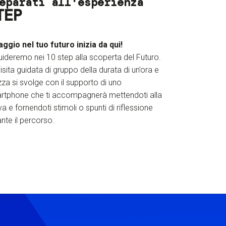
eparati all'esperienza
TEP
iaggio nel tuo futuro inizia da qui!
uideremo nei 10 step alla scoperta del Futuro.
isita guidata di gruppo della durata di un’ora e
za si svolge con il supporto di uno
rtphone che ti accompagnerà mettendoti alla
a e fornendoti stimoli o spunti di riflessione
nte il percorso.