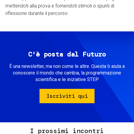
mettendoti alla prova e fornendoti stimoli o spunti di
riflessione durante il percorso.
C'è posta dal Futuro
È una newsletter, ma non come le altre. Questa ti aiuta a
conoscere il mondo che cambia, la programmazione
scientifica e le iniziative STEP.
Iscriviti qui
I prossimi incontri