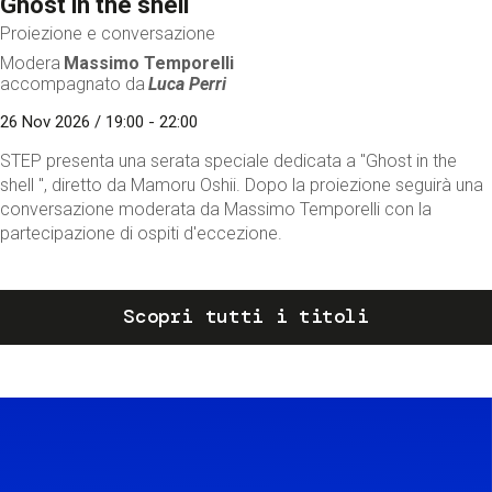
Ghost in the shell
Proiezione e conversazione
Modera
Massimo Temporelli
accompagnato da
Luca Perri
26 Nov 2026 / 19:00 - 22:00
STEP presenta una serata speciale dedicata a "Ghost in the
shell ", diretto da Mamoru Oshii. Dopo la proiezione seguirà una
conversazione moderata da Massimo Temporelli con la
partecipazione di ospiti d'eccezione.
Scopri tutti i titoli