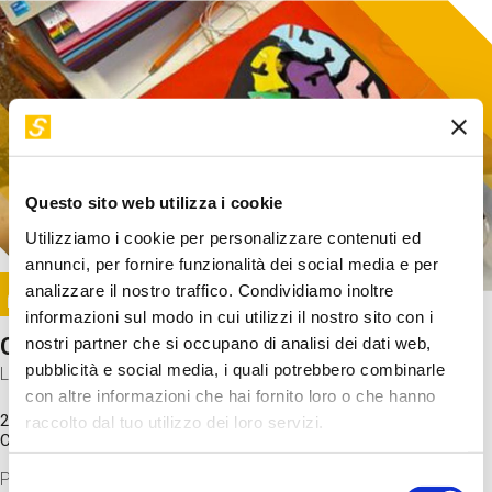
Questo sito web utilizza i cookie
Utilizziamo i cookie per personalizzare contenuti ed
annunci, per fornire funzionalità dei social media e per
Image
analizzare il nostro traffico. Condividiamo inoltre
SUNDAY@STEP
informazioni sul modo in cui utilizzi il nostro sito con i
Come funziona il cervello?
nostri partner che si occupano di analisi dei dati web,
pubblicità e social media, i quali potrebbero combinarle
Laboratorio
con altre informazioni che hai fornito loro o che hanno
20 Set 2026 / 11:15 - 13:00
raccolto dal tuo utilizzo dei loro servizi.
Costo
gratuito
Proveremo a costruire un cervello in cartoncino cercando di
Selezione