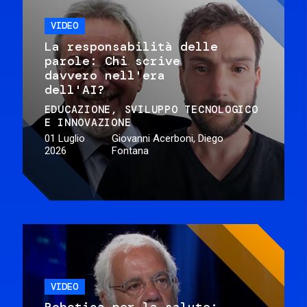
VIDEO
La responsabilità delle
parole: Chi scrive
davvero nell'era
dell'AI?
EDUCAZIONE
SVILUPPO TECNOLOGICO
E INNOVAZIONE
01 Luglio
Giovanni Acerboni, Diego
2026
Fontana
VIDEO
Robotica per la salute: