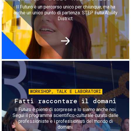
Il Futuro è un percorso unico per chiunque, ma ha
anche un unico punto di partenza: STEP FuturAbility
District.
Immagine
WORKSHOP, TALK E LABORATORI
Fatti raccontare il domani
Il Futuro è pieno di sorprese e lo siamo anche noi.
Segui il programma scientifico-culturale curato dalle
professioniste e i professionisti del mondo di
domani.