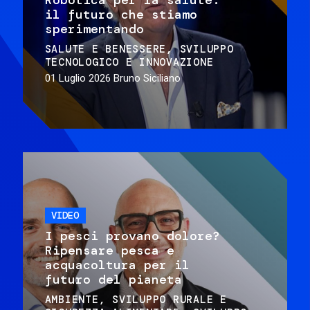
il futuro che stiamo
sperimentando
SALUTE E BENESSERE
SVILUPPO
TECNOLOGICO E INNOVAZIONE
01 Luglio 2026
Bruno Siciliano
VIDEO
I pesci provano dolore?
Ripensare pesca e
acquacoltura per il
futuro del pianeta
AMBIENTE
SVILUPPO RURALE E