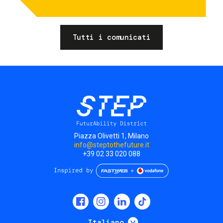
Tutti i comunicati
Piazza Olivetti 1, Milano
info@steptothefuture.it
+39 02 33 020 088
Social
menu
Mostra ulteriori
Italiano