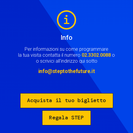
Image
Info
Per informazioni su come programmare
la tua visita contatta il numero
02.3302.0088
o
o scrivici all'indirizzo qui sotto
info@steptothefuture.it
Acquista il tuo biglietto
Regala STEP