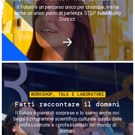
Il Futuro è un percorso unico per chiunque, ma ha
anche un unico punto di partenza: STEP FuturAbility
District.
Immagine
WORKSHOP, TALK E LABORATORI
Fatti raccontare il domani
Il Futuro è pieno di sorprese e lo siamo anche noi.
Segui il programma scientifico-culturale curato dalle
professioniste e i professionisti del mondo di
domani.