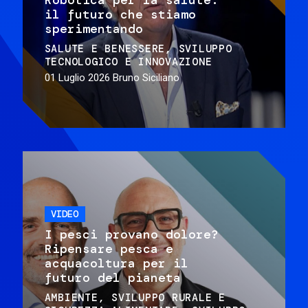
il futuro che stiamo
sperimentando
SALUTE E BENESSERE
SVILUPPO
TECNOLOGICO E INNOVAZIONE
01 Luglio 2026
Bruno Siciliano
VIDEO
I pesci provano dolore?
Ripensare pesca e
acquacoltura per il
futuro del pianeta
AMBIENTE
SVILUPPO RURALE E