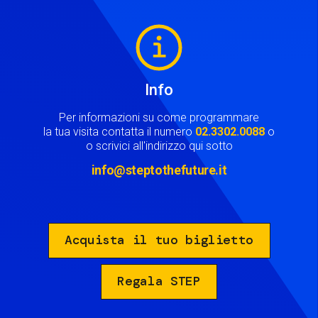
Image
Info
Per informazioni su come programmare
la tua visita contatta il numero
02.3302.0088
o
o scrivici all'indirizzo qui sotto
info@steptothefuture.it
Acquista il tuo biglietto
Regala STEP