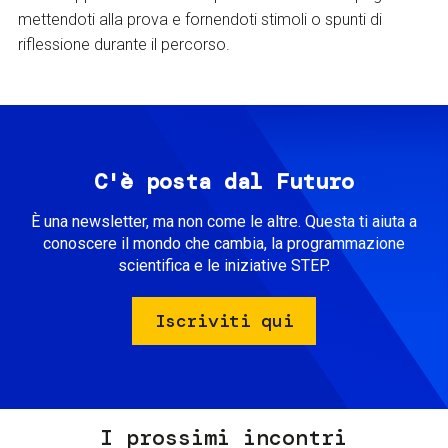
mettendoti alla prova e fornendoti stimoli o spunti di
riflessione durante il percorso.
C'è posta dal Futuro
È una newsletter, ma non come le altre. Questa ti aiuta a
conoscere il mondo che cambia, la programmazione
scientifica e le iniziative STEP.
Iscriviti qui
I prossimi incontri