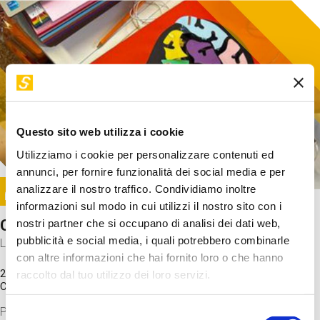
Questo sito web utilizza i cookie
Utilizziamo i cookie per personalizzare contenuti ed
annunci, per fornire funzionalità dei social media e per
Image
analizzare il nostro traffico. Condividiamo inoltre
SUNDAY@STEP
informazioni sul modo in cui utilizzi il nostro sito con i
Come funziona il cervello?
nostri partner che si occupano di analisi dei dati web,
pubblicità e social media, i quali potrebbero combinarle
Laboratorio
con altre informazioni che hai fornito loro o che hanno
20 Set 2026 / 11:15 - 13:00
raccolto dal tuo utilizzo dei loro servizi.
Costo
gratuito
Proveremo a costruire un cervello in cartoncino cercando di
Selezione