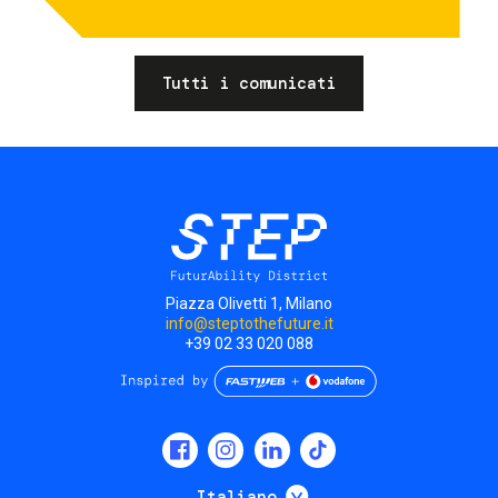
Tutti i comunicati
Piazza Olivetti 1, Milano
info@steptothefuture.it
+39 02 33 020 088
Social
menu
Mostra ulteriori
Italiano