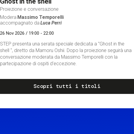
Ghost in the shell
Proiezione e conversazione
Modera
Massimo Temporelli
accompagnato da
Luca Perri
26 Nov 2026 / 19:00 - 22:00
STEP presenta una serata speciale dedicata a "Ghost in the
shell ", diretto da Mamoru Oshii. Dopo la proiezione seguirà una
conversazione moderata da Massimo Temporelli con la
partecipazione di ospiti d'eccezione.
Scopri tutti i titoli