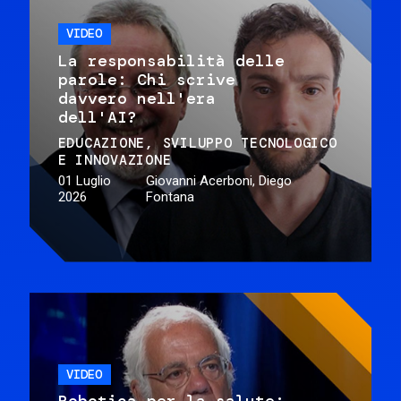
VIDEO
La responsabilità delle
parole: Chi scrive
davvero nell'era
dell'AI?
EDUCAZIONE
SVILUPPO TECNOLOGICO
E INNOVAZIONE
01 Luglio
Giovanni Acerboni, Diego
2026
Fontana
VIDEO
Robotica per la salute: