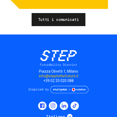
Tutti i comunicati
Piazza Olivetti 1, Milano
info@steptothefuture.it
+39 02 33 020 088
Social
menu
Mostra ulteriori
Italiano