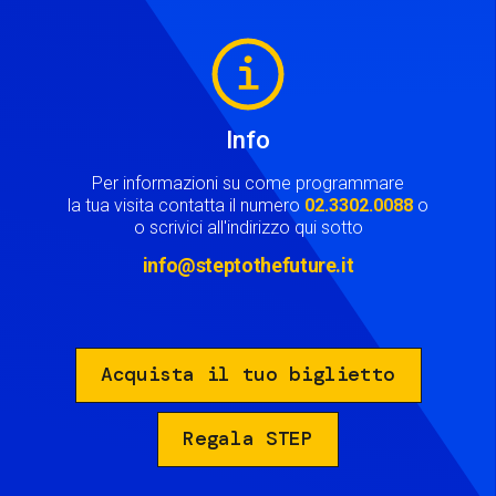
Image
Info
Per informazioni su come programmare
la tua visita contatta il numero
02.3302.0088
o
o scrivici all'indirizzo qui sotto
info@steptothefuture.it
Acquista il tuo biglietto
Regala STEP