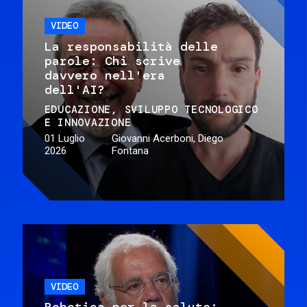
VIDEO
La responsabilità delle
parole: Chi scrive
davvero nell'era
dell'AI?
EDUCAZIONE
SVILUPPO TECNOLOGICO
E INNOVAZIONE
01 Luglio
Giovanni Acerboni, Diego
2026
Fontana
VIDEO
Robotica per la salute: