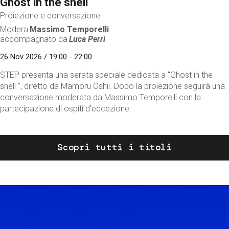
Ghost in the shell
Proiezione e conversazione
Modera
Massimo Temporelli
accompagnato da
Luca Perri
26 Nov 2026 / 19:00 - 22:00
STEP presenta una serata speciale dedicata a "Ghost in the
shell ", diretto da Mamoru Oshii. Dopo la proiezione seguirà una
conversazione moderata da Massimo Temporelli con la
partecipazione di ospiti d'eccezione.
Scopri tutti i titoli