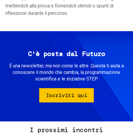
mettendoti alla prova e fornendoti stimoli o spunti di
riflessione durante il percorso.
C'è posta dal Futuro
È una newsletter, ma non come le altre. Questa ti aiuta a
conoscere il mondo che cambia, la programmazione
scientifica e le iniziative STEP.
Iscriviti qui
I prossimi incontri