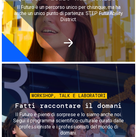
Il Futuro è un percorso unico per chiunque, ma ha
anche un unico punto di partenza: STEP FuturAbility
District.
Immagine
WORKSHOP, TALK E LABORATORI
Fatti raccontare il domani
Il Futuro è pieno di sorprese e lo siamo anche noi.
Segui il programma scientifico-culturale curato dalle
professioniste e i professionisti del mondo di
domani.