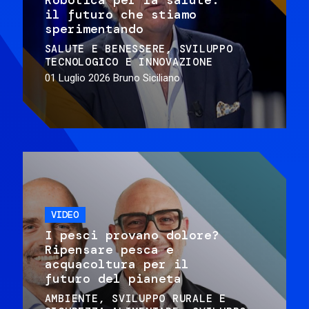
il futuro che stiamo
sperimentando
SALUTE E BENESSERE
SVILUPPO
TECNOLOGICO E INNOVAZIONE
01 Luglio 2026
Bruno Siciliano
VIDEO
I pesci provano dolore?
Ripensare pesca e
acquacoltura per il
futuro del pianeta
AMBIENTE
SVILUPPO RURALE E