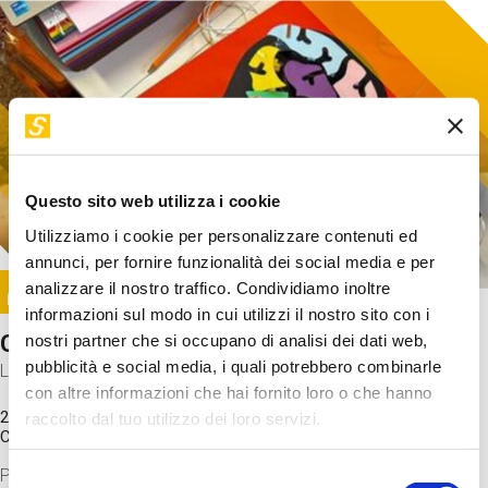
Questo sito web utilizza i cookie
Utilizziamo i cookie per personalizzare contenuti ed
annunci, per fornire funzionalità dei social media e per
Image
analizzare il nostro traffico. Condividiamo inoltre
SUNDAY@STEP
informazioni sul modo in cui utilizzi il nostro sito con i
Come funziona il cervello?
nostri partner che si occupano di analisi dei dati web,
pubblicità e social media, i quali potrebbero combinarle
Laboratorio
con altre informazioni che hai fornito loro o che hanno
20 Set 2026 / 11:15 - 13:00
raccolto dal tuo utilizzo dei loro servizi.
Costo
gratuito
Proveremo a costruire un cervello in cartoncino cercando di
Selezione