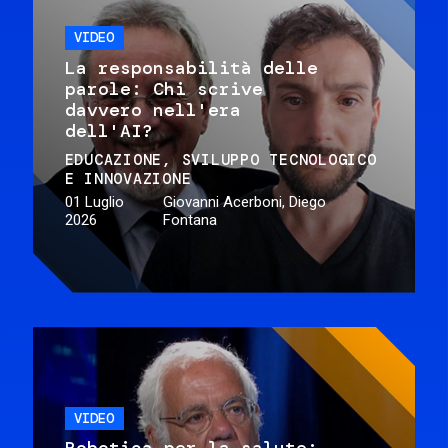
VIDEO
La responsabilità delle
parole: Chi scrive
davvero nell'era
dell'AI?
EDUCAZIONE
SVILUPPO TECNOLOGICO
E INNOVAZIONE
01 Luglio
Giovanni Acerboni, Diego
2026
Fontana
VIDEO
Robotica per la salute: