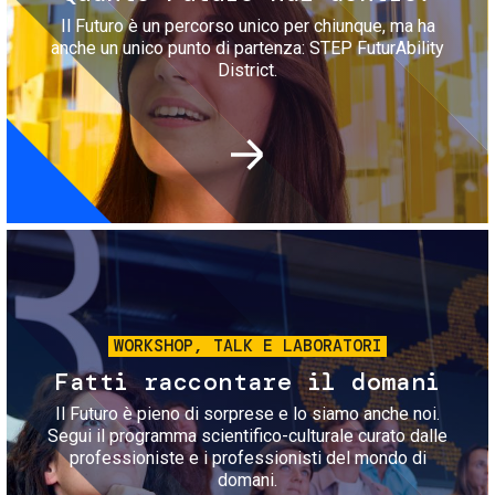
Il Futuro è un percorso unico per chiunque, ma ha
anche un unico punto di partenza: STEP FuturAbility
District.
Immagine
WORKSHOP, TALK E LABORATORI
Fatti raccontare il domani
Il Futuro è pieno di sorprese e lo siamo anche noi.
Segui il programma scientifico-culturale curato dalle
professioniste e i professionisti del mondo di
domani.