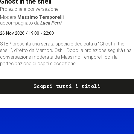
Ghost in the shell
Proiezione e conversazione
Modera
Massimo Temporelli
accompagnato da
Luca Perri
26 Nov 2026 / 19:00 - 22:00
STEP presenta una serata speciale dedicata a "Ghost in the
shell ", diretto da Mamoru Oshii. Dopo la proiezione seguirà una
conversazione moderata da Massimo Temporelli con la
partecipazione di ospiti d'eccezione.
Scopri tutti i titoli