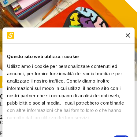
Questo sito web utilizza i cookie
Utilizziamo i cookie per personalizzare contenuti ed
annunci, per fornire funzionalità dei social media e per
Image
analizzare il nostro traffico. Condividiamo inoltre
SUNDAY@STEP
informazioni sul modo in cui utilizzi il nostro sito con i
Come funziona il cervello?
nostri partner che si occupano di analisi dei dati web,
pubblicità e social media, i quali potrebbero combinarle
Laboratorio
con altre informazioni che hai fornito loro o che hanno
20 Set 2026 / 11:15 - 13:00
raccolto dal tuo utilizzo dei loro servizi.
Costo
gratuito
Proveremo a costruire un cervello in cartoncino cercando di
Selezione