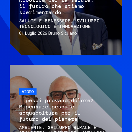
il futuro che stiamo
sperimentando
SALUTE E BENESSERE
SVILUPPO
TECNOLOGICO E INNOVAZIONE
01 Luglio 2026
Bruno Siciliano
VIDEO
I pesci provano dolore?
Ripensare pesca e
acquacoltura per il
futuro del pianeta
AMBIENTE
SVILUPPO RURALE E