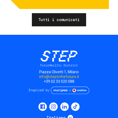
Tutti i comunicati
Piazza Olivetti 1, Milano
info@steptothefuture.it
+39 02 33 020 088
Social
menu
Mostra ulteriori
Italiano