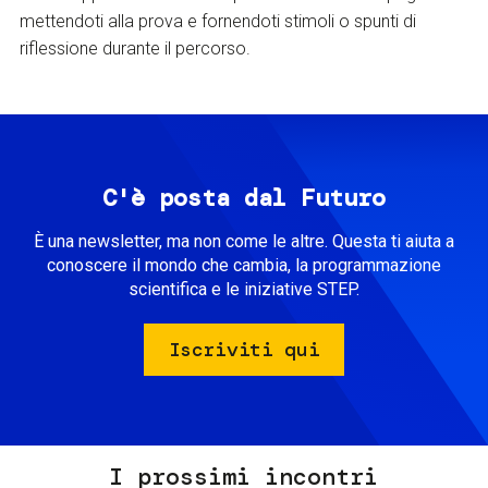
mettendoti alla prova e fornendoti stimoli o spunti di
riflessione durante il percorso.
C'è posta dal Futuro
È una newsletter, ma non come le altre. Questa ti aiuta a
conoscere il mondo che cambia, la programmazione
scientifica e le iniziative STEP.
Iscriviti qui
I prossimi incontri