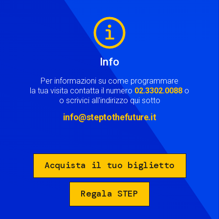
Image
Info
Per informazioni su come programmare
la tua visita contatta il numero
02.3302.0088
o
o scrivici all'indirizzo qui sotto
info@steptothefuture.it
Acquista il tuo biglietto
Regala STEP