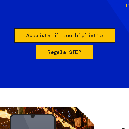
i
Acquista il tuo biglietto
Regala STEP