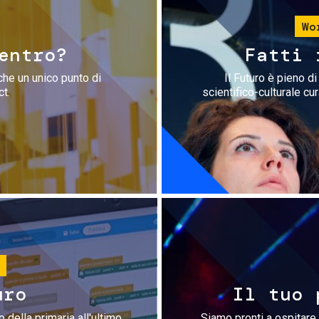
Wo
entro?
Fatti 
che un unico punto di
Il Futuro è pieno d
ct.
scientifico-culturale cu
uro
Il tuo 
 della primaria all'ultimo
Siamo pronti a ospitare 