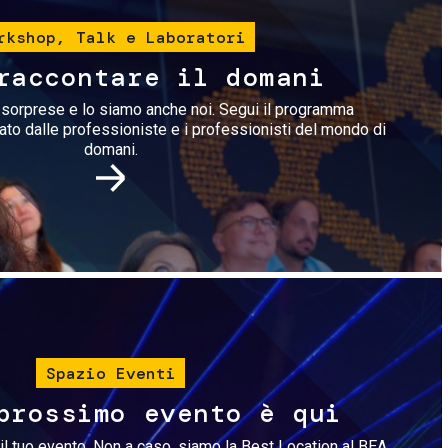
rkshop, Talk e Laboratori
raccontare il domani
i sorprese e lo siamo anche noi. Segui il programma
rato dalle professioniste e i professionisti del mondo di
domani.
Immagine
Spazio Eventi
prossimo evento è qui
il tuo evento. Non a caso, siamo la Best Location al BEA