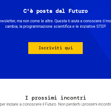
C'è posta dal Futuro
ewsletter, ma non come le altre. Questa ti aiuta a conoscere il m
cambia, la programmazione scientifica e le iniziative STEP.
Iscriviti qui
I prossimi incontri
er iniziare a conoscere il Futuro. Non perderti i prossimi incontri 