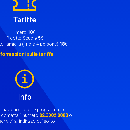
Tariffe
Intero
10
€
Ridotto Scuole
5
€
o famiglia (fino a 4 persone)
18
€
nformazioni sulle tariffe
Info
ormazioni su come programmare
ta contatta il numero
02.3302.0088
o
crivici all'indirizzo qui sotto