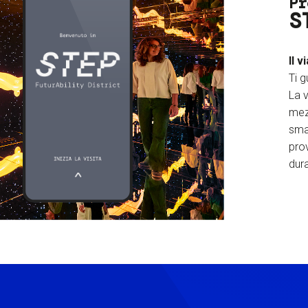
Pr
S
Il v
Ti g
La v
mez
sma
prov
dura