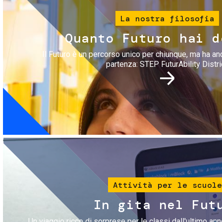
La nostra filosofia
Quanto Futuro hai d
Il Futuro è un percorso unico per chiunque, ma ha an
partenza: STEP FuturAbility Distri
Immagine
Attività per le scuole
In gita nel Fut
Un viaggio ricco di sorprese per le classi dall'ultimo anno