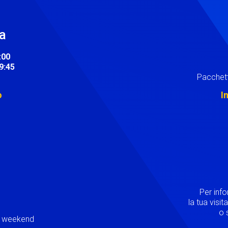
ra
:00
19:45
Pacchett
o
I
Image
Per inf
la tua visi
o s
ei weekend