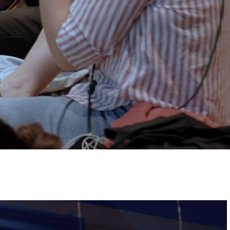
ervizi e accessibilità
Biglietti
ontatti
AQ
Immagine