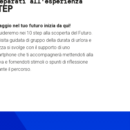
eparati all'esperienza
TEP
iaggio nel tuo futuro inizia da qui!
uideremo nei 10 step alla scoperta del Futuro.
isita guidata di gruppo della durata di un’ora e
za si svolge con il supporto di uno
rtphone che ti accompagnerà mettendoti alla
a e fornendoti stimoli o spunti di riflessione
nte il percorso.