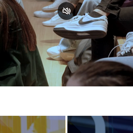
S
C
F