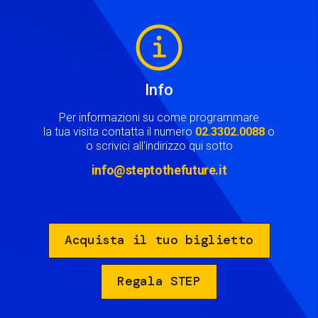
Image
Info
Per informazioni su come programmare
la tua visita contatta il numero
02.3302.0088
o
o scrivici all'indirizzo qui sotto
info@steptothefuture.it
Acquista il tuo biglietto
Regala STEP