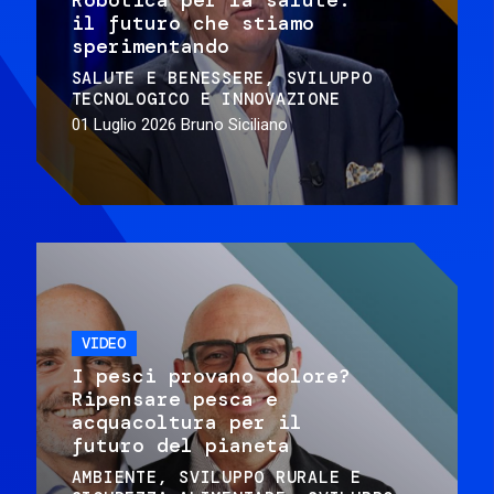
il futuro che stiamo
sperimentando
SALUTE E BENESSERE
SVILUPPO
TECNOLOGICO E INNOVAZIONE
01 Luglio 2026
Bruno Siciliano
VIDEO
I pesci provano dolore?
Ripensare pesca e
acquacoltura per il
futuro del pianeta
AMBIENTE
SVILUPPO RURALE E