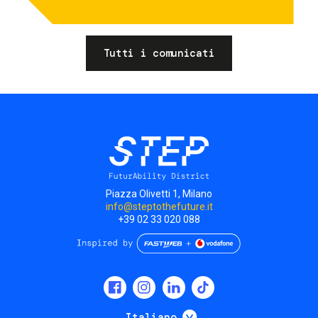
Tutti i comunicati
Piazza Olivetti 1, Milano
info@steptothefuture.it
+39 02 33 020 088
Social
menu
Mostra ulteriori
Italiano