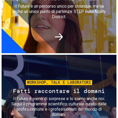
Il Futuro è un percorso unico per chiunque, ma ha
anche un unico punto di partenza: STEP FuturAbility
District.
Immagine
WORKSHOP, TALK E LABORATORI
Fatti raccontare il domani
Il Futuro è pieno di sorprese e lo siamo anche noi.
Segui il programma scientifico-culturale curato dalle
professioniste e i professionisti del mondo di
domani.