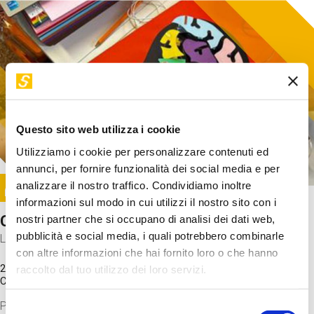
Questo sito web utilizza i cookie
Utilizziamo i cookie per personalizzare contenuti ed
annunci, per fornire funzionalità dei social media e per
Image
analizzare il nostro traffico. Condividiamo inoltre
SUNDAY@STEP
informazioni sul modo in cui utilizzi il nostro sito con i
Come funziona il cervello?
nostri partner che si occupano di analisi dei dati web,
pubblicità e social media, i quali potrebbero combinarle
Laboratorio
con altre informazioni che hai fornito loro o che hanno
20 Set 2026 / 11:15 - 13:00
raccolto dal tuo utilizzo dei loro servizi.
Costo
gratuito
Proveremo a costruire un cervello in cartoncino cercando di
Selezione