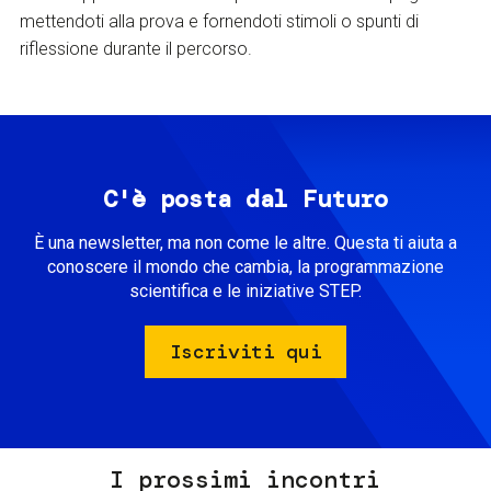
mettendoti alla prova e fornendoti stimoli o spunti di
riflessione durante il percorso.
C'è posta dal Futuro
È una newsletter, ma non come le altre. Questa ti aiuta a
conoscere il mondo che cambia, la programmazione
scientifica e le iniziative STEP.
Iscriviti qui
I prossimi incontri