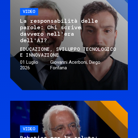
VIDEO
La responsabilità delle
parole: Chi scrive
davvero nell'era
dell'AI?
EDUCAZIONE
SVILUPPO TECNOLOGICO
E INNOVAZIONE
01 Luglio
Giovanni Acerboni, Diego
2026
Fontana
VIDEO
Robotica per la salute: