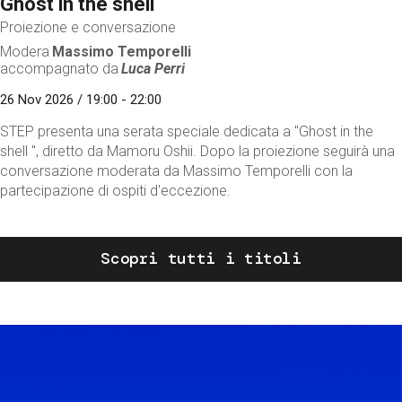
Ghost in the shell
Proiezione e conversazione
Modera
Massimo Temporelli
accompagnato da
Luca Perri
26 Nov 2026 / 19:00 - 22:00
STEP presenta una serata speciale dedicata a "Ghost in the
shell ", diretto da Mamoru Oshii. Dopo la proiezione seguirà una
conversazione moderata da Massimo Temporelli con la
partecipazione di ospiti d'eccezione.
Scopri tutti i titoli