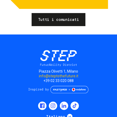
Tutti i comunicati
Piazza Olivetti 1, Milano
info@steptothefuture.it
+39 02 33 020 088
Social
menu
Mostra ulteriori
Italiano