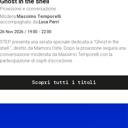
Ghost in the shell
Proiezione e conversazione
Modera
Massimo Temporelli
accompagnato da
Luca Perri
26 Nov 2026 / 19:00 - 22:00
STEP presenta una serata speciale dedicata a "Ghost in the
shell ", diretto da Mamoru Oshii. Dopo la proiezione seguirà una
conversazione moderata da Massimo Temporelli con la
partecipazione di ospiti d'eccezione.
Scopri tutti i titoli