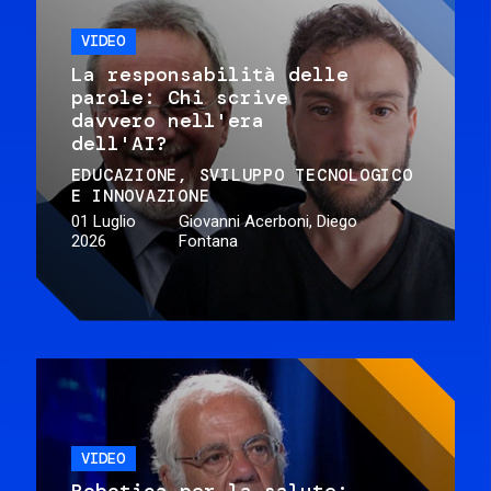
VIDEO
La responsabilità delle
parole: Chi scrive
davvero nell'era
dell'AI?
EDUCAZIONE
SVILUPPO TECNOLOGICO
E INNOVAZIONE
01 Luglio
Giovanni Acerboni, Diego
2026
Fontana
VIDEO
Robotica per la salute: