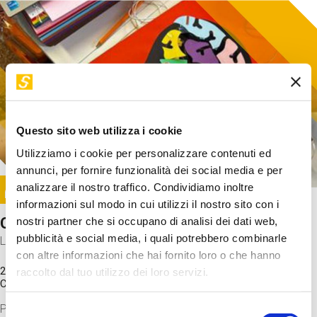
Questo sito web utilizza i cookie
Utilizziamo i cookie per personalizzare contenuti ed
annunci, per fornire funzionalità dei social media e per
Image
analizzare il nostro traffico. Condividiamo inoltre
SUNDAY@STEP
informazioni sul modo in cui utilizzi il nostro sito con i
Come funziona il cervello?
nostri partner che si occupano di analisi dei dati web,
pubblicità e social media, i quali potrebbero combinarle
Laboratorio
con altre informazioni che hai fornito loro o che hanno
20 Set 2026 / 11:15 - 13:00
raccolto dal tuo utilizzo dei loro servizi.
Costo
gratuito
Proveremo a costruire un cervello in cartoncino cercando di
Selezione