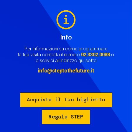
Image
Info
Per informazioni su come programmare
la tua visita contatta il numero
02.3302.0088
o
o scrivici all'indirizzo qui sotto
info@steptothefuture.it
Acquista il tuo biglietto
Regala STEP