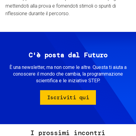
mettendoti alla prova e fornendoti stimoli o spunti di
riflessione durante il percorso.
C'è posta dal Futuro
È una newsletter, ma non come le altre. Questa ti aiuta a
conoscere il mondo che cambia, la programmazione
scientifica e le iniziative STEP.
Iscriviti qui
I prossimi incontri