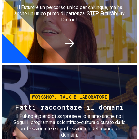
Il Futuro è un percorso unico per chiunque, ma ha
anche un unico punto di partenza: STEP FuturAbility
District.
Immagine
WORKSHOP, TALK E LABORATORI
Fatti raccontare il domani
Il Futuro è pieno di sorprese e lo siamo anche noi.
Segui il programma scientifico-culturale curato dalle
professioniste e i professionisti del mondo di
domani.