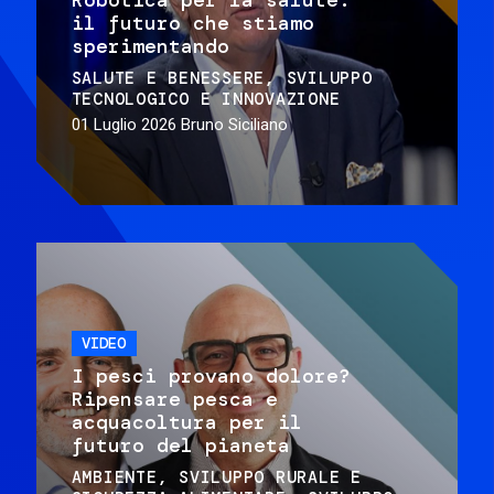
il futuro che stiamo
sperimentando
SALUTE E BENESSERE
SVILUPPO
TECNOLOGICO E INNOVAZIONE
01 Luglio 2026
Bruno Siciliano
VIDEO
I pesci provano dolore?
Ripensare pesca e
acquacoltura per il
futuro del pianeta
AMBIENTE
SVILUPPO RURALE E