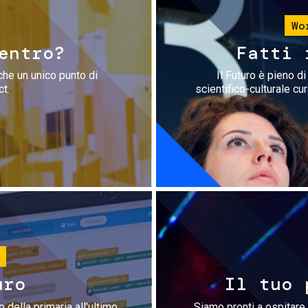
Wo
entro?
Fatti 
che un unico punto di
Il Futuro è pieno d
ct.
scientifico-culturale cu
uro
Il tuo 
 della primaria all'ultimo
Siamo pronti a ospitare 