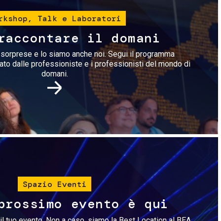
rkshop, Talk e Laboratori
raccontare il domani
i sorprese e lo siamo anche noi. Segui il programma
rato dalle professioniste e i professionisti del mondo di
domani.
Immagine
Spazio Eventi
prossimo evento è qui
il tuo evento. Non a caso, siamo la Best Location al BEA