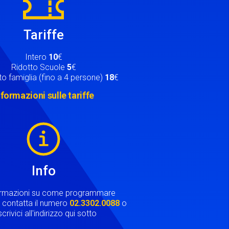
Tariffe
Intero
10
€
Ridotto Scuole
5
€
o famiglia (fino a 4 persone)
18
€
nformazioni sulle tariffe
Info
ormazioni su come programmare
ta contatta il numero
02.3302.0088
o
crivici all'indirizzo qui sotto