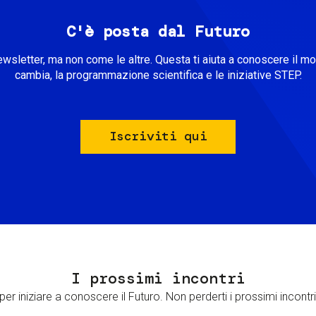
C'è posta dal Futuro
ewsletter, ma non come le altre. Questa ti aiuta a conoscere il m
cambia, la programmazione scientifica e le iniziative STEP.
Iscriviti qui
I prossimi incontri
er iniziare a conoscere il Futuro. Non perderti i prossimi incontri 