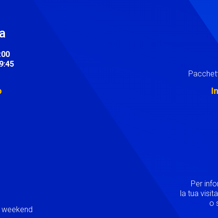
ra
:00
19:45
Pacchett
o
I
Image
Per inf
la tua visi
o s
ei weekend