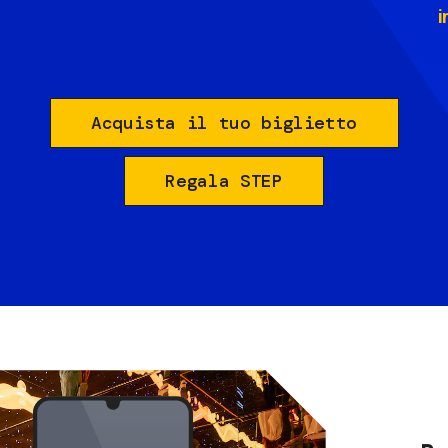
i
Acquista il tuo biglietto
Regala STEP