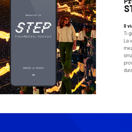
Pr
S
Il v
Ti g
La v
mez
sma
prov
dura