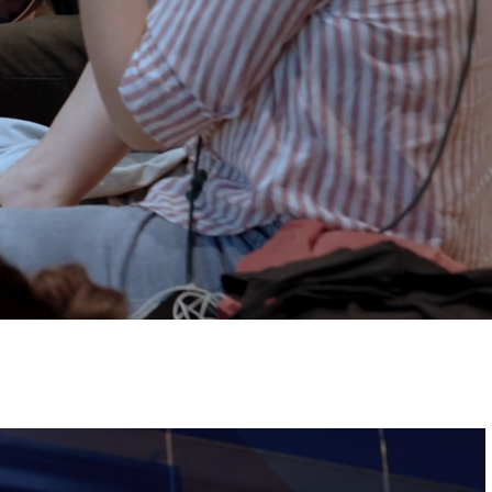
ervizi e accessibilità
Biglietti
ontatti
AQ
Immagine