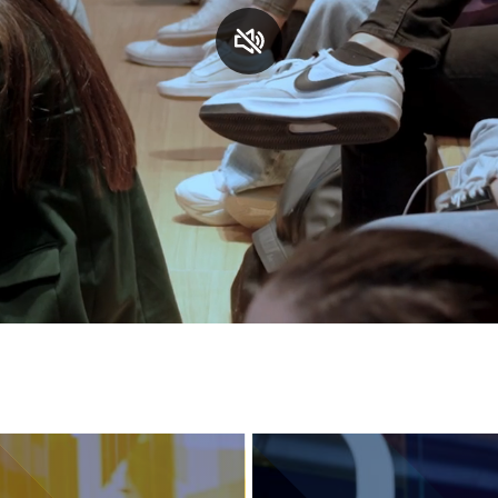
S
C
F