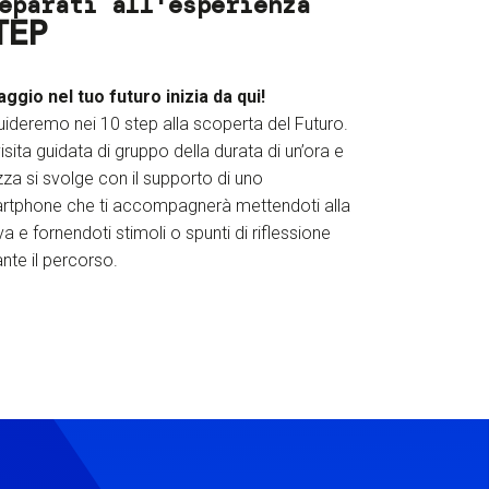
eparati all'esperienza
TEP
iaggio nel tuo futuro inizia da qui!
uideremo nei 10 step alla scoperta del Futuro.
isita guidata di gruppo della durata di un’ora e
za si svolge con il supporto di uno
rtphone che ti accompagnerà mettendoti alla
a e fornendoti stimoli o spunti di riflessione
nte il percorso.