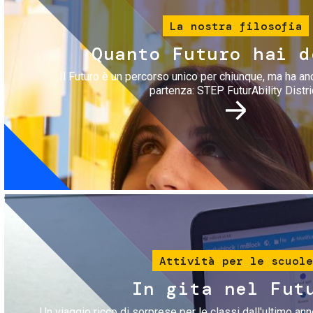
La nostra filosofia
Quanto Futuro hai d
Il Futuro è un percorso unico per chiunque, ma ha an
partenza: STEP FuturAbility Distri
Immagine
Attività per le scuole
In gita nel Fut
Un viaggio ricco di sorprese per le classi dall'ultimo anno