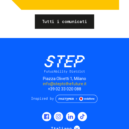
Tutti i comunicati
Piazza Olivetti 1, Milano
info@steptothefuture.it
+39 02 33 020 088
Social
menu
Mostra ulteriori
Italiano