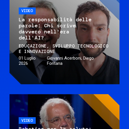
VIDEO
La responsabilità delle
parole: Chi scrive
davvero nell'era
dell'AI?
EDUCAZIONE
SVILUPPO TECNOLOGICO
E INNOVAZIONE
01 Luglio
Giovanni Acerboni, Diego
2026
Fontana
VIDEO
Robotica per la salute: