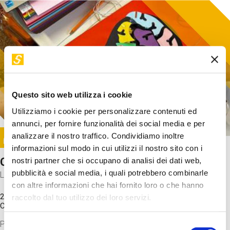
Questo sito web utilizza i cookie
Utilizziamo i cookie per personalizzare contenuti ed
annunci, per fornire funzionalità dei social media e per
Image
analizzare il nostro traffico. Condividiamo inoltre
SUNDAY@STEP
informazioni sul modo in cui utilizzi il nostro sito con i
Come funziona il cervello?
nostri partner che si occupano di analisi dei dati web,
pubblicità e social media, i quali potrebbero combinarle
Laboratorio
con altre informazioni che hai fornito loro o che hanno
20 Set 2026 / 11:15 - 13:00
raccolto dal tuo utilizzo dei loro servizi.
Costo
gratuito
Proveremo a costruire un cervello in cartoncino cercando di
Selezione