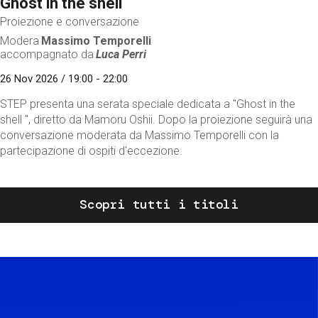
Ghost in the shell
Proiezione e conversazione
Modera
Massimo Temporelli
accompagnato da
Luca Perri
26 Nov 2026 / 19:00 - 22:00
STEP presenta una serata speciale dedicata a "Ghost in the
shell ", diretto da Mamoru Oshii. Dopo la proiezione seguirà una
conversazione moderata da Massimo Temporelli con la
partecipazione di ospiti d'eccezione.
Scopri tutti i titoli