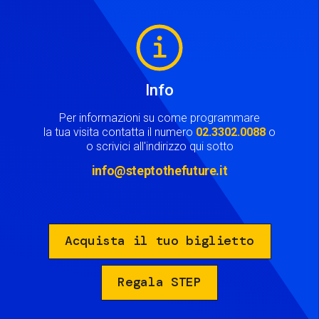
Image
Info
Per informazioni su come programmare
la tua visita contatta il numero
02.3302.0088
o
o scrivici all'indirizzo qui sotto
info@steptothefuture.it
Acquista il tuo biglietto
Regala STEP