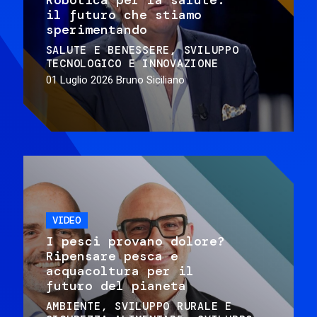
il futuro che stiamo
sperimentando
SALUTE E BENESSERE
SVILUPPO
TECNOLOGICO E INNOVAZIONE
01 Luglio 2026
Bruno Siciliano
VIDEO
I pesci provano dolore?
Ripensare pesca e
acquacoltura per il
futuro del pianeta
AMBIENTE
SVILUPPO RURALE E