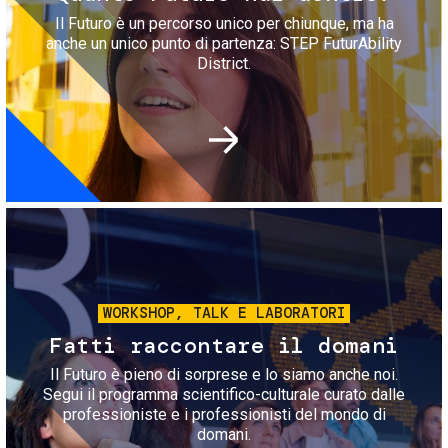
Il Futuro è un percorso unico per chiunque, ma ha
anche un unico punto di partenza: STEP FuturAbility
District.
Immagine
WORKSHOP, TALK E LABORATORI
Fatti raccontare il domani
Il Futuro è pieno di sorprese e lo siamo anche noi.
Segui il programma scientifico-culturale curato dalle
professioniste e i professionisti del mondo di
domani.