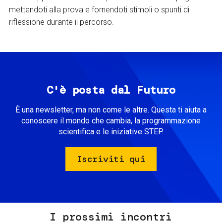
mettendoti alla prova e fornendoti stimoli o spunti di
riflessione durante il percorso.
C'è posta dal Futuro
È una newsletter, ma non come le altre. Questa ti aiuta a
conoscere il mondo che cambia, la programmazione
scientifica e le iniziative STEP.
Iscriviti qui
I prossimi incontri