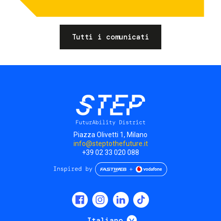
Tutti i comunicati
Piazza Olivetti 1, Milano
info@steptothefuture.it
+39 02 33 020 088
Social
menu
Mostra ulteriori
Italiano