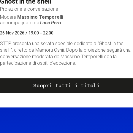
Ghost in the shell
Proiezione e conversazione
Modera
Massimo Temporelli
accompagnato da
Luca Perri
26 Nov 2026 / 19:00 - 22:00
STEP presenta una serata speciale dedicata a "Ghost in the
shell ", diretto da Mamoru Oshii. Dopo la proiezione seguirà una
conversazione moderata da Massimo Temporelli con la
partecipazione di ospiti d'eccezione.
Scopri tutti i titoli