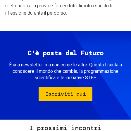
mettendoti alla prova e fornendoti stimoli o spunti di
riflessione durante il percorso.
C'è posta dal Futuro
È una newsletter, ma non come le altre. Questa ti aiuta a
conoscere il mondo che cambia, la programmazione
scientifica e le iniziative STEP.
Iscriviti qui
I prossimi incontri