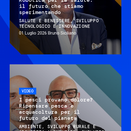
il futuro che stiamo
sperimentando
SALUTE E BENESSERE
SVILUPPO
TECNOLOGICO E INNOVAZIONE
01 Luglio 2026
Bruno Siciliano
VIDEO
I pesci provano dolore?
Ripensare pesca e
acquacoltura per il
futuro del pianeta
AMBIENTE
SVILUPPO RURALE E