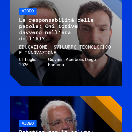
VIDEO
La responsabilità delle
parole: Chi scrive
davvero nell'era
dell'AI?
EDUCAZIONE
SVILUPPO TECNOLOGICO
E INNOVAZIONE
01 Luglio
Giovanni Acerboni, Diego
2026
Fontana
VIDEO
Robotica per la salute: