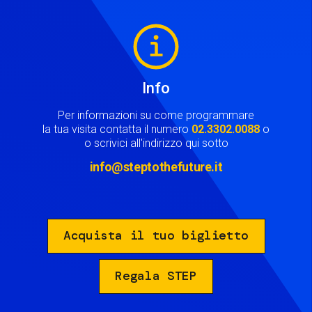
Image
Info
Per informazioni su come programmare
la tua visita contatta il numero
02.3302.0088
o
o scrivici all'indirizzo qui sotto
info@steptothefuture.it
Acquista il tuo biglietto
Regala STEP