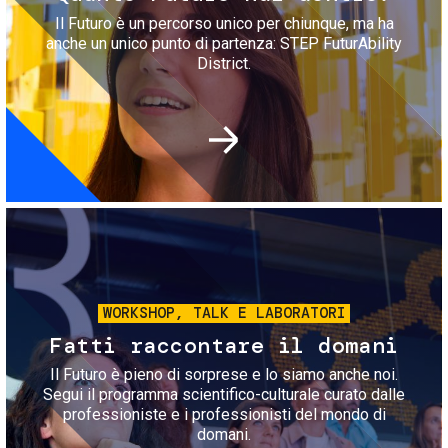
Il Futuro è un percorso unico per chiunque, ma ha
anche un unico punto di partenza: STEP FuturAbility
District.
Immagine
WORKSHOP, TALK E LABORATORI
Fatti raccontare il domani
Il Futuro è pieno di sorprese e lo siamo anche noi.
Segui il programma scientifico-culturale curato dalle
professioniste e i professionisti del mondo di
domani.