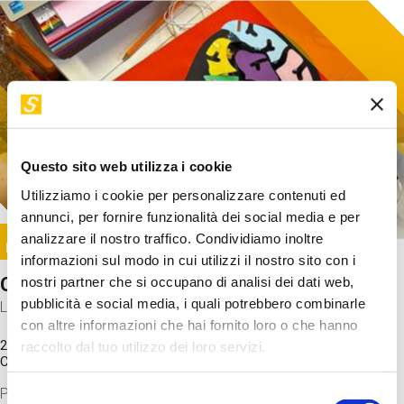
Questo sito web utilizza i cookie
Utilizziamo i cookie per personalizzare contenuti ed
annunci, per fornire funzionalità dei social media e per
Image
analizzare il nostro traffico. Condividiamo inoltre
SUNDAY@STEP
informazioni sul modo in cui utilizzi il nostro sito con i
Come funziona il cervello?
nostri partner che si occupano di analisi dei dati web,
pubblicità e social media, i quali potrebbero combinarle
Laboratorio
con altre informazioni che hai fornito loro o che hanno
20 Set 2026 / 11:15 - 13:00
raccolto dal tuo utilizzo dei loro servizi.
Costo
gratuito
Proveremo a costruire un cervello in cartoncino cercando di
Selezione