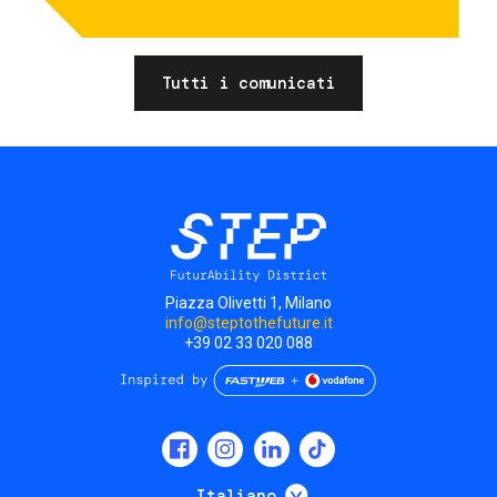
Tutti i comunicati
Piazza Olivetti 1, Milano
info@steptothefuture.it
+39 02 33 020 088
Social
menu
Mostra ulteriori
Italiano