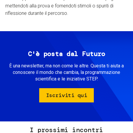
mettendoti alla prova e fornendoti stimoli o spunti di
riflessione durante il percorso.
C'è posta dal Futuro
È una newsletter, ma non come le altre. Questa ti aiuta a
conoscere il mondo che cambia, la programmazione
scientifica e le iniziative STEP.
Iscriviti qui
I prossimi incontri