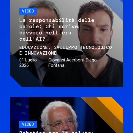
VIDEO
La responsabilità delle
parole: Chi scrive
davvero nell'era
dell'AI?
EDUCAZIONE
SVILUPPO TECNOLOGICO
E INNOVAZIONE
01 Luglio
Giovanni Acerboni, Diego
2026
Fontana
VIDEO
Robotica per la salute: