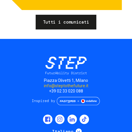
Tutti i comunicati
Piazza Olivetti 1, Milano
info@steptothefuture.it
+39 02 33 020 088
Social
menu
Mostra ulteriori
Italiano