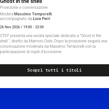
Ghost in the shell
Proiezione e conversazione
Modera
Massimo Temporelli
accompagnato da
Luca Perri
26 Nov 2026 / 19:00 - 22:00
STEP presenta una serata speciale dedicata a "Ghost in the
shell ", diretto da Mamoru Oshii. Dopo la proiezione seguirà una
conversazione moderata da Massimo Temporelli con la
partecipazione di ospiti d'eccezione.
Scopri tutti i titoli