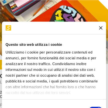
Questo sito web utilizza i cookie
Utilizziamo i cookie per personalizzare contenuti ed
annunci, per fornire funzionalità dei social media e per
Image
analizzare il nostro traffico. Condividiamo inoltre
SUNDAY@STEP
informazioni sul modo in cui utilizzi il nostro sito con i
Come funziona il cervello?
nostri partner che si occupano di analisi dei dati web,
pubblicità e social media, i quali potrebbero combinarle
Laboratorio
con altre informazioni che hai fornito loro o che hanno
20 Set 2026 / 11:15 - 13:00
raccolto dal tuo utilizzo dei loro servizi.
Costo
gratuito
Proveremo a costruire un cervello in cartoncino cercando di
Selezione