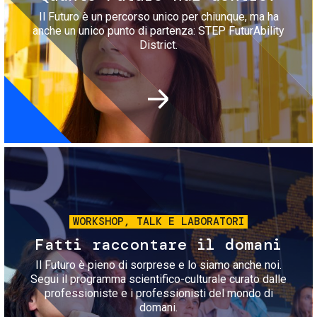
Il Futuro è un percorso unico per chiunque, ma ha
anche un unico punto di partenza: STEP FuturAbility
District.
Immagine
WORKSHOP, TALK E LABORATORI
Fatti raccontare il domani
Il Futuro è pieno di sorprese e lo siamo anche noi.
Segui il programma scientifico-culturale curato dalle
professioniste e i professionisti del mondo di
domani.