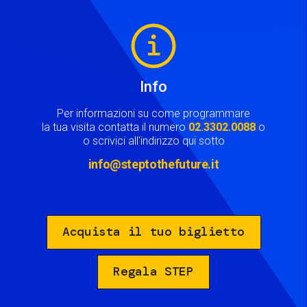
Image
Info
Per informazioni su come programmare
la tua visita contatta il numero
02.3302.0088
o
o scrivici all'indirizzo qui sotto
info@steptothefuture.it
Acquista il tuo biglietto
Regala STEP