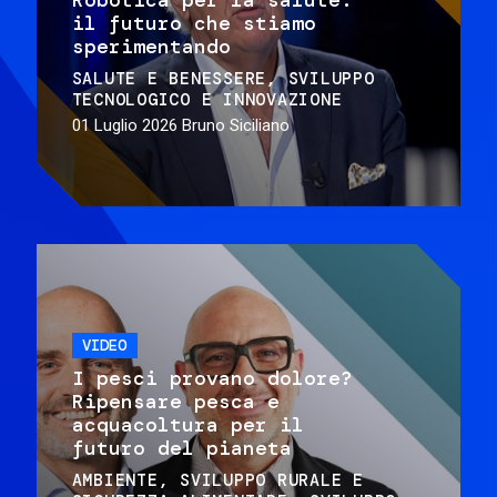
il futuro che stiamo
sperimentando
SALUTE E BENESSERE
SVILUPPO
TECNOLOGICO E INNOVAZIONE
01 Luglio 2026
Bruno Siciliano
VIDEO
I pesci provano dolore?
Ripensare pesca e
acquacoltura per il
futuro del pianeta
AMBIENTE
SVILUPPO RURALE E