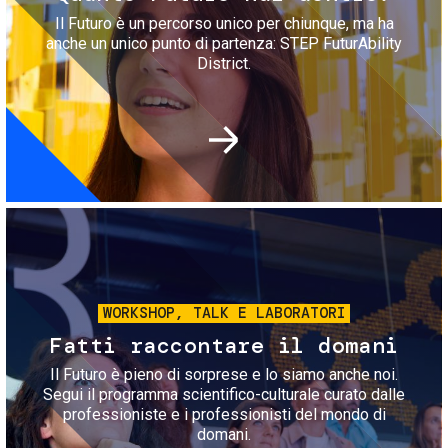
Il Futuro è un percorso unico per chiunque, ma ha
anche un unico punto di partenza: STEP FuturAbility
District.
Immagine
WORKSHOP, TALK E LABORATORI
Fatti raccontare il domani
Il Futuro è pieno di sorprese e lo siamo anche noi.
Segui il programma scientifico-culturale curato dalle
professioniste e i professionisti del mondo di
domani.