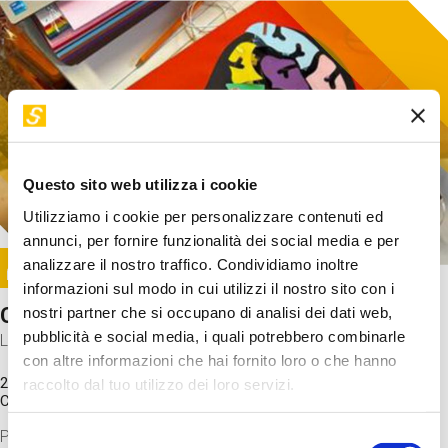
Questo sito web utilizza i cookie
Utilizziamo i cookie per personalizzare contenuti ed
annunci, per fornire funzionalità dei social media e per
Image
analizzare il nostro traffico. Condividiamo inoltre
SUNDAY@STEP
informazioni sul modo in cui utilizzi il nostro sito con i
Come funziona il cervello?
nostri partner che si occupano di analisi dei dati web,
pubblicità e social media, i quali potrebbero combinarle
Laboratorio
con altre informazioni che hai fornito loro o che hanno
20 Set 2026 / 11:15 - 13:00
raccolto dal tuo utilizzo dei loro servizi.
Costo
gratuito
Proveremo a costruire un cervello in cartoncino cercando di
Selezione