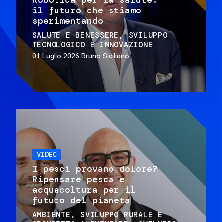
il futuro che stiamo
sperimentando
SALUTE E BENESSERE
SVILUPPO
TECNOLOGICO E INNOVAZIONE
01 Luglio 2026
Bruno Siciliano
VIDEO
I pesci provano dolore?
Ripensare pesca e
acquacoltura per il
futuro del pianeta
AMBIENTE
SVILUPPO RURALE E