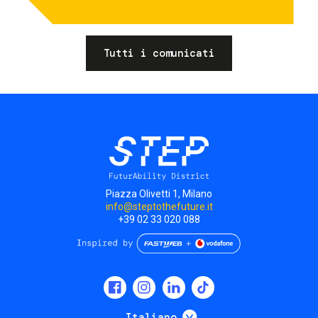
Tutti i comunicati
Piazza Olivetti 1, Milano
info@steptothefuture.it
+39 02 33 020 088
Social
menu
Mostra ulteriori
Italiano