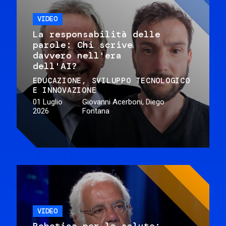
VIDEO
La responsabilità delle
parole: Chi scrive
davvero nell'era
dell'AI?
EDUCAZIONE
SVILUPPO TECNOLOGICO
E INNOVAZIONE
01 Luglio
Giovanni Acerboni, Diego
2026
Fontana
VIDEO
Robotica per la salute: