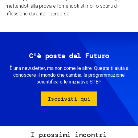
mettendoti alla prova e fornendoti stimoli o spunti di
riflessione durante il percorso.
C'è posta dal Futuro
È una newsletter, ma non come le altre. Questa ti aiuta a
conoscere il mondo che cambia, la programmazione
scientifica e le iniziative STEP.
Iscriviti qui
I prossimi incontri