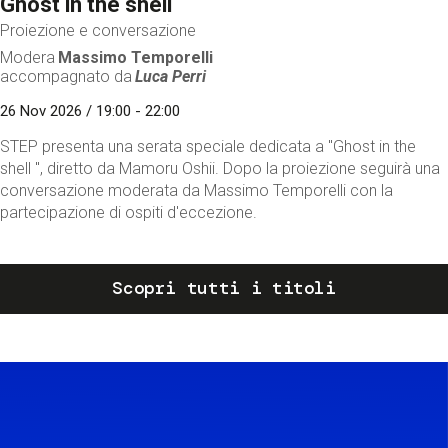
Ghost in the shell
Proiezione e conversazione
Modera
Massimo Temporelli
accompagnato da
Luca Perri
26 Nov 2026 / 19:00 - 22:00
STEP presenta una serata speciale dedicata a "Ghost in the
shell ", diretto da Mamoru Oshii. Dopo la proiezione seguirà una
conversazione moderata da Massimo Temporelli con la
partecipazione di ospiti d'eccezione.
Scopri tutti i titoli