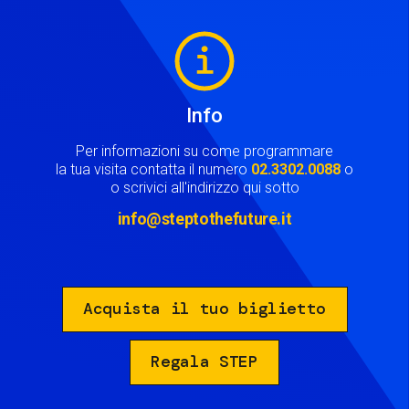
Image
Info
Per informazioni su come programmare
la tua visita contatta il numero
02.3302.0088
o
o scrivici all'indirizzo qui sotto
info@steptothefuture.it
Acquista il tuo biglietto
Regala STEP