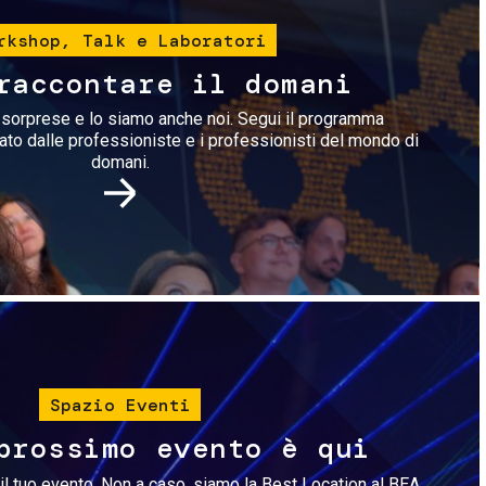
rkshop, Talk e Laboratori
raccontare il domani
i sorprese e lo siamo anche noi. Segui il programma
rato dalle professioniste e i professionisti del mondo di
domani.
Immagine
Spazio Eventi
prossimo evento è qui
il tuo evento. Non a caso, siamo la Best Location al BEA