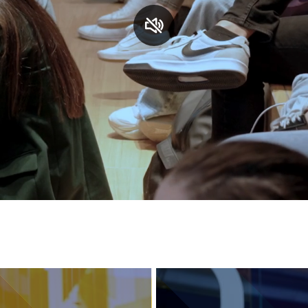
S
C
F