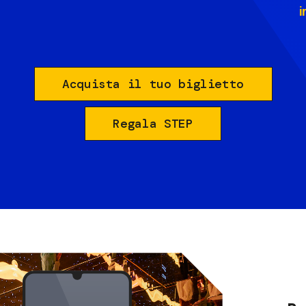
i
Acquista il tuo biglietto
Regala STEP