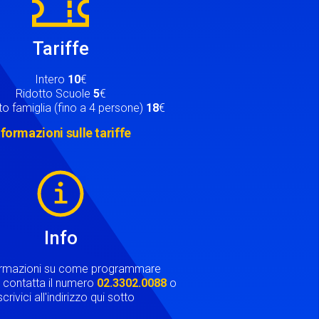
Tariffe
Intero
10
€
Ridotto Scuole
5
€
o famiglia (fino a 4 persone)
18
€
nformazioni sulle tariffe
Info
ormazioni su come programmare
ta contatta il numero
02.3302.0088
o
crivici all'indirizzo qui sotto