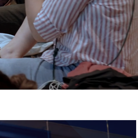
ervizi e accessibilità
Biglietti
ontatti
AQ
Immagine