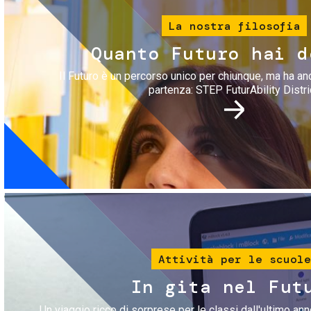
La nostra filosofia
Quanto Futuro hai d
Il Futuro è un percorso unico per chiunque, ma ha an
partenza: STEP FuturAbility Distri
Immagine
Attività per le scuole
In gita nel Fut
Un viaggio ricco di sorprese per le classi dall'ultimo anno