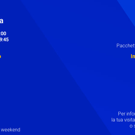
ra
:00
19:45
Pacchett
o
I
Image
Per inf
la tua visi
o s
ei weekend