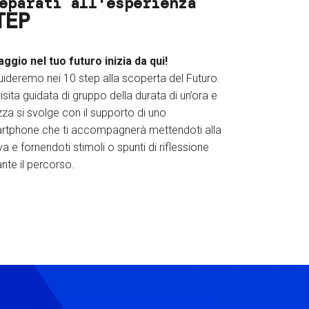
eparati all'esperienza
TEP
iaggio nel tuo futuro inizia da qui!
uideremo nei 10 step alla scoperta del Futuro.
isita guidata di gruppo della durata di un’ora e
za si svolge con il supporto di uno
rtphone che ti accompagnerà mettendoti alla
a e fornendoti stimoli o spunti di riflessione
nte il percorso.