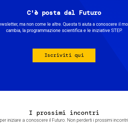
C'è posta dal Futuro
ewsletter, ma non come le altre. Questa ti aiuta a conoscere il m
cambia, la programmazione scientifica e le iniziative STEP.
Iscriviti qui
I prossimi incontri
er iniziare a conoscere il Futuro. Non perderti i prossimi incontri 