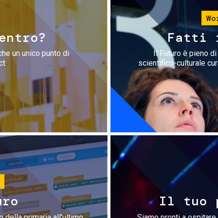
Wo
entro?
Fatti 
che un unico punto di
Il Futuro è pieno d
ct.
scientifico-culturale cu
uro
Il tuo 
 della primaria all'ultimo
Siamo pronti a ospitare 