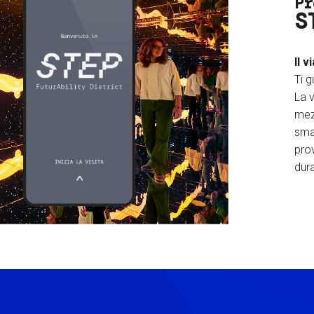
Pr
S
Il v
Ti g
La v
mez
sma
prov
dura