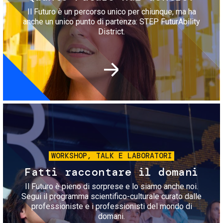
Il Futuro è un percorso unico per chiunque, ma ha
anche un unico punto di partenza: STEP FuturAbility
District.
Immagine
WORKSHOP, TALK E LABORATORI
Fatti raccontare il domani
Il Futuro è pieno di sorprese e lo siamo anche noi.
Segui il programma scientifico-culturale curato dalle
professioniste e i professionisti del mondo di
domani.