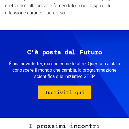
mettendoti alla prova e fornendoti stimoli o spunti di
riflessione durante il percorso.
C'è posta dal Futuro
È una newsletter, ma non come le altre. Questa ti aiuta a
conoscere il mondo che cambia, la programmazione
scientifica e le iniziative STEP.
Iscriviti qui
I prossimi incontri