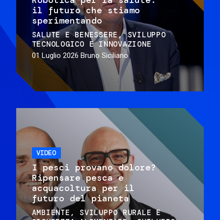
il futuro che stiamo
sperimentando
SALUTE E BENESSERE
SVILUPPO
TECNOLOGICO E INNOVAZIONE
01 Luglio 2026
Bruno Siciliano
VIDEO
I pesci provano dolore?
Ripensare pesca e
acquacoltura per il
futuro del pianeta
AMBIENTE
SVILUPPO RURALE E