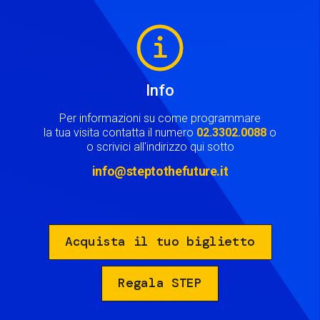
Image
Info
Per informazioni su come programmare
la tua visita contatta il numero
02.3302.0088
o
o scrivici all'indirizzo qui sotto
info@steptothefuture.it
Acquista il tuo biglietto
Regala STEP