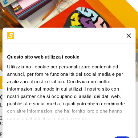
Questo sito web utilizza i cookie
Utilizziamo i cookie per personalizzare contenuti ed
annunci, per fornire funzionalità dei social media e per
Image
analizzare il nostro traffico. Condividiamo inoltre
SUNDAY@STEP
informazioni sul modo in cui utilizzi il nostro sito con i
Come funziona il cervello?
nostri partner che si occupano di analisi dei dati web,
pubblicità e social media, i quali potrebbero combinarle
Laboratorio
con altre informazioni che hai fornito loro o che hanno
20 Set 2026 / 11:15 - 13:00
raccolto dal tuo utilizzo dei loro servizi.
Costo
gratuito
Proveremo a costruire un cervello in cartoncino cercando di
Selezione