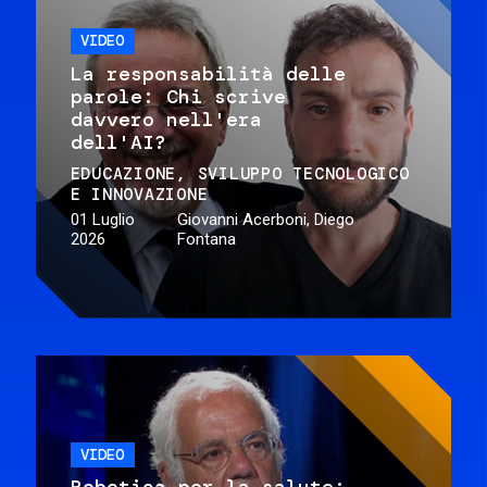
VIDEO
La responsabilità delle
parole: Chi scrive
davvero nell'era
dell'AI?
EDUCAZIONE
SVILUPPO TECNOLOGICO
E INNOVAZIONE
01 Luglio
Giovanni Acerboni, Diego
2026
Fontana
VIDEO
Robotica per la salute: