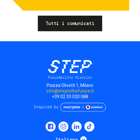
Tutti i comunicati
Piazza Olivetti 1, Milano
info@steptothefuture.it
+39 02 33 020 088
Social
menu
Mostra ulteriori
Italiano