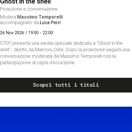
Ghost in the shell
Proiezione e conversazione
Modera
Massimo Temporelli
accompagnato da
Luca Perri
26 Nov 2026 / 19:00 - 22:00
STEP presenta una serata speciale dedicata a "Ghost in the
shell ", diretto da Mamoru Oshii. Dopo la proiezione seguirà una
conversazione moderata da Massimo Temporelli con la
partecipazione di ospiti d'eccezione.
Scopri tutti i titoli