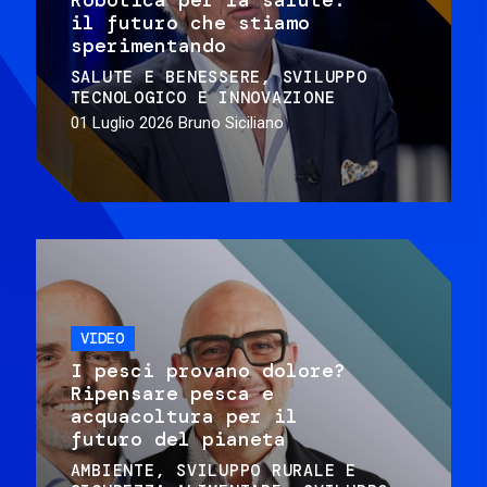
il futuro che stiamo
sperimentando
SALUTE E BENESSERE
SVILUPPO
TECNOLOGICO E INNOVAZIONE
01 Luglio 2026
Bruno Siciliano
VIDEO
I pesci provano dolore?
Ripensare pesca e
acquacoltura per il
futuro del pianeta
AMBIENTE
SVILUPPO RURALE E