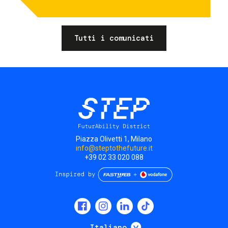
Tutti i comunicati
Piazza Olivetti 1, Milano
info@steptothefuture.it
+39 02 33 020 088
Social
menu
Mostra ulteriori
Italiano