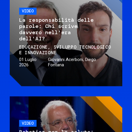
VIDEO
La responsabilità delle
parole: Chi scrive
davvero nell'era
dell'AI?
EDUCAZIONE
SVILUPPO TECNOLOGICO
E INNOVAZIONE
01 Luglio
Giovanni Acerboni, Diego
2026
Fontana
VIDEO
Robotica per la salute: