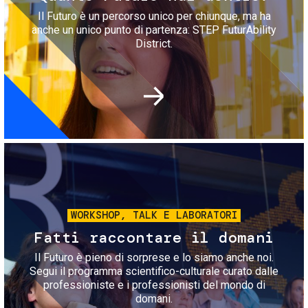
Il Futuro è un percorso unico per chiunque, ma ha
anche un unico punto di partenza: STEP FuturAbility
District.
Immagine
WORKSHOP, TALK E LABORATORI
Fatti raccontare il domani
Il Futuro è pieno di sorprese e lo siamo anche noi.
Segui il programma scientifico-culturale curato dalle
professioniste e i professionisti del mondo di
domani.