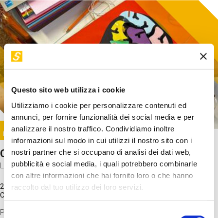
Questo sito web utilizza i cookie
Utilizziamo i cookie per personalizzare contenuti ed
annunci, per fornire funzionalità dei social media e per
Image
analizzare il nostro traffico. Condividiamo inoltre
SUNDAY@STEP
informazioni sul modo in cui utilizzi il nostro sito con i
Come funziona il cervello?
nostri partner che si occupano di analisi dei dati web,
pubblicità e social media, i quali potrebbero combinarle
Laboratorio
con altre informazioni che hai fornito loro o che hanno
20 Set 2026 / 11:15 - 13:00
raccolto dal tuo utilizzo dei loro servizi.
Costo
gratuito
Proveremo a costruire un cervello in cartoncino cercando di
Selezione