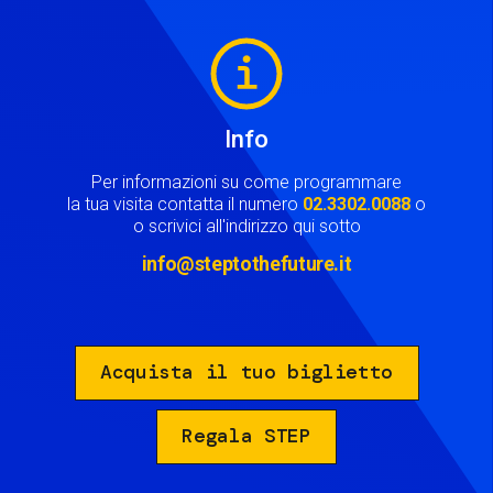
Image
Info
Per informazioni su come programmare
la tua visita contatta il numero
02.3302.0088
o
o scrivici all'indirizzo qui sotto
info@steptothefuture.it
Acquista il tuo biglietto
Regala STEP