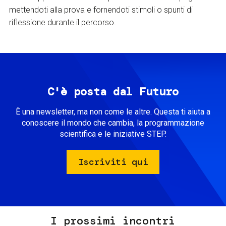
mettendoti alla prova e fornendoti stimoli o spunti di
riflessione durante il percorso.
C'è posta dal Futuro
È una newsletter, ma non come le altre. Questa ti aiuta a
conoscere il mondo che cambia, la programmazione
scientifica e le iniziative STEP.
Iscriviti qui
I prossimi incontri