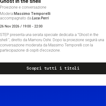
Ghost in the shell
Proiezione e conversazione
Modera
Massimo Temporelli
accompagnato da
Luca Perri
26 Nov 2026 / 19:00 - 22:00
STEP presenta una serata speciale dedicata a "Ghost in the
shell ", diretto da Mamoru Oshii. Dopo la proiezione seguirà una
conversazione moderata da Massimo Temporelli con la
partecipazione di ospiti d'eccezione.
Scopri tutti i titoli