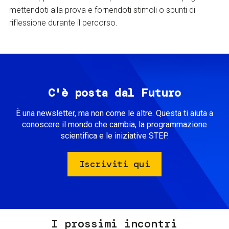
mettendoti alla prova e fornendoti stimoli o spunti di
riflessione durante il percorso.
C'è posta dal Futuro
È una newsletter, ma non come le altre. Questa ti aiuta a
conoscere il mondo che cambia, la programmazione
scientifica e le iniziative STEP.
Iscriviti qui
I prossimi incontri