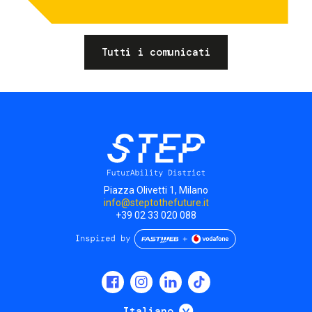
Tutti i comunicati
Piazza Olivetti 1, Milano
info@steptothefuture.it
+39 02 33 020 088
Social
menu
Mostra ulteriori
Italiano