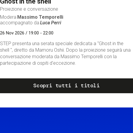
Ghost in the shell
Proiezione e conversazione
Modera
Massimo Temporelli
accompagnato da
Luca Perri
26 Nov 2026 / 19:00 - 22:00
STEP presenta una serata speciale dedicata a "Ghost in the
shell ", diretto da Mamoru Oshii. Dopo la proiezione seguirà una
conversazione moderata da Massimo Temporelli con la
partecipazione di ospiti d'eccezione.
Scopri tutti i titoli