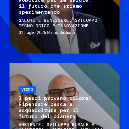
il futuro che stiamo
sperimentando
SALUTE E BENESSERE
SVILUPPO
TECNOLOGICO E INNOVAZIONE
01 Luglio 2026
Bruno Siciliano
VIDEO
I pesci provano dolore?
Ripensare pesca e
acquacoltura per il
futuro del pianeta
AMBIENTE
SVILUPPO RURALE E