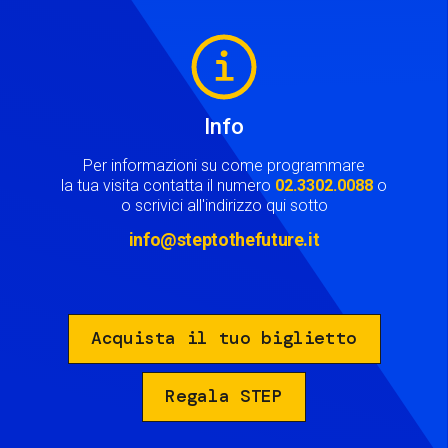
Image
Info
Per informazioni su come programmare
la tua visita contatta il numero
02.3302.0088
o
o scrivici all'indirizzo qui sotto
info@steptothefuture.it
Acquista il tuo biglietto
Regala STEP