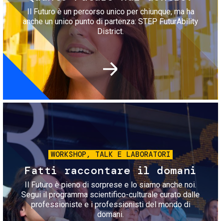
Il Futuro è un percorso unico per chiunque, ma ha
anche un unico punto di partenza: STEP FuturAbility
District.
Immagine
WORKSHOP, TALK E LABORATORI
Fatti raccontare il domani
Il Futuro è pieno di sorprese e lo siamo anche noi.
Segui il programma scientifico-culturale curato dalle
professioniste e i professionisti del mondo di
domani.