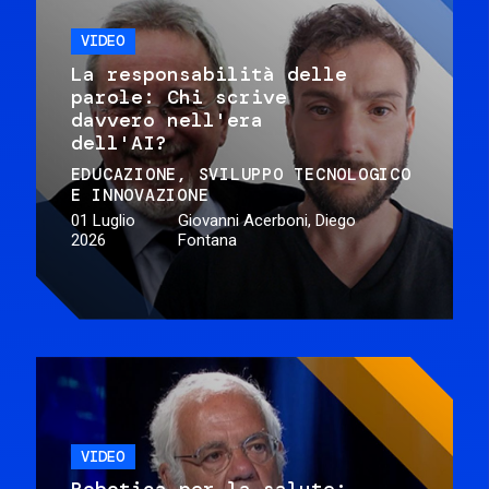
VIDEO
La responsabilità delle
parole: Chi scrive
davvero nell'era
dell'AI?
EDUCAZIONE
SVILUPPO TECNOLOGICO
E INNOVAZIONE
01 Luglio
Giovanni Acerboni, Diego
2026
Fontana
VIDEO
Robotica per la salute: