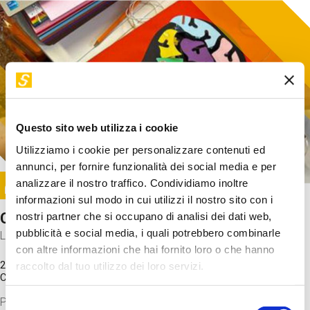
Questo sito web utilizza i cookie
Utilizziamo i cookie per personalizzare contenuti ed
annunci, per fornire funzionalità dei social media e per
Image
analizzare il nostro traffico. Condividiamo inoltre
SUNDAY@STEP
informazioni sul modo in cui utilizzi il nostro sito con i
Come funziona il cervello?
nostri partner che si occupano di analisi dei dati web,
pubblicità e social media, i quali potrebbero combinarle
Laboratorio
con altre informazioni che hai fornito loro o che hanno
20 Set 2026 / 11:15 - 13:00
raccolto dal tuo utilizzo dei loro servizi.
Costo
gratuito
Proveremo a costruire un cervello in cartoncino cercando di
Selezione