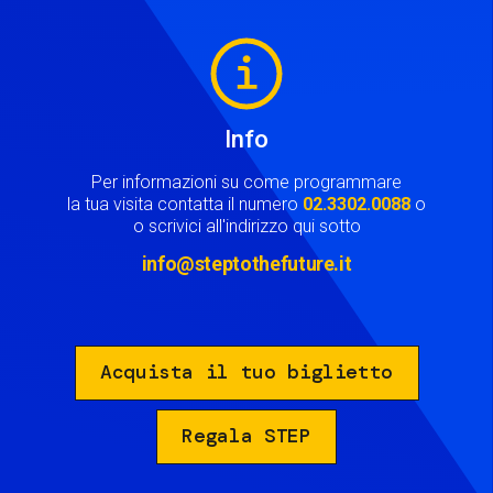
Image
Info
Per informazioni su come programmare
la tua visita contatta il numero
02.3302.0088
o
o scrivici all'indirizzo qui sotto
info@steptothefuture.it
Acquista il tuo biglietto
Regala STEP