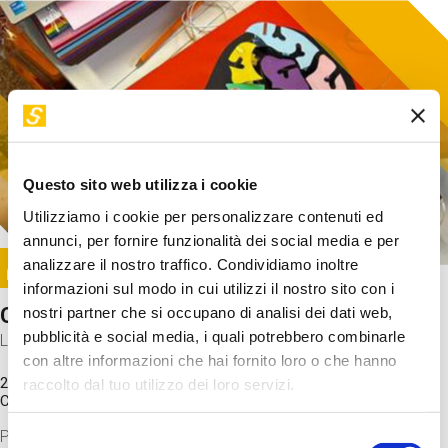
Questo sito web utilizza i cookie
Utilizziamo i cookie per personalizzare contenuti ed
annunci, per fornire funzionalità dei social media e per
Image
analizzare il nostro traffico. Condividiamo inoltre
SUNDAY@STEP
informazioni sul modo in cui utilizzi il nostro sito con i
Come funziona il cervello?
nostri partner che si occupano di analisi dei dati web,
pubblicità e social media, i quali potrebbero combinarle
Laboratorio
con altre informazioni che hai fornito loro o che hanno
20 Set 2026 / 11:15 - 13:00
raccolto dal tuo utilizzo dei loro servizi.
Costo
gratuito
Proveremo a costruire un cervello in cartoncino cercando di
Selezione