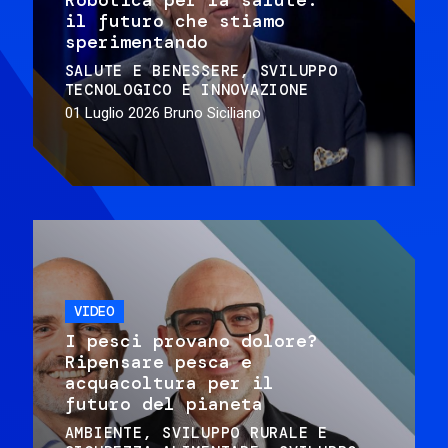
il futuro che stiamo
sperimentando
SALUTE E BENESSERE
SVILUPPO
TECNOLOGICO E INNOVAZIONE
01 Luglio 2026
Bruno Siciliano
VIDEO
I pesci provano dolore?
Ripensare pesca e
acquacoltura per il
futuro del pianeta
AMBIENTE
SVILUPPO RURALE E