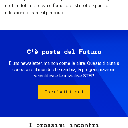
mettendoti alla prova e fornendoti stimoli o spunti di
riflessione durante il percorso.
C'è posta dal Futuro
È una newsletter, ma non come le altre. Questa ti aiuta a
conoscere il mondo che cambia, la programmazione
scientifica e le iniziative STEP.
Iscriviti qui
I prossimi incontri