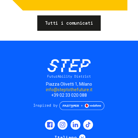
Tutti i comunicati
Piazza Olivetti 1, Milano
info@steptothefuture.it
+39 02 33 020 088
Social
menu
Mostra ulteriori
Italiano