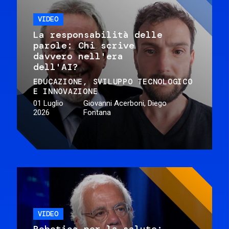
VIDEO
La responsabilità delle
parole: Chi scrive
davvero nell'era
dell'AI?
EDUCAZIONE
SVILUPPO TECNOLOGICO
E INNOVAZIONE
01 Luglio
Giovanni Acerboni, Diego
2026
Fontana
VIDEO
Robotica per la salute: