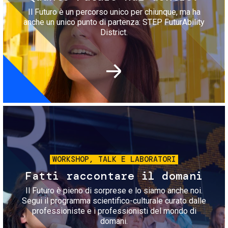
Il Futuro è un percorso unico per chiunque, ma ha
anche un unico punto di partenza: STEP FuturAbility
District.
Immagine
WORKSHOP, TALK E LABORATORI
Fatti raccontare il domani
Il Futuro è pieno di sorprese e lo siamo anche noi.
Segui il programma scientifico-culturale curato dalle
professioniste e i professionisti del mondo di
domani.