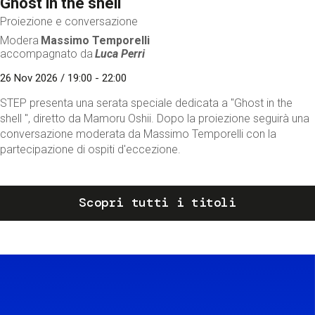
Ghost in the shell
Proiezione e conversazione
Modera
Massimo Temporelli
accompagnato da
Luca Perri
26 Nov 2026 / 19:00 - 22:00
STEP presenta una serata speciale dedicata a "Ghost in the
shell ", diretto da Mamoru Oshii. Dopo la proiezione seguirà una
conversazione moderata da Massimo Temporelli con la
partecipazione di ospiti d'eccezione.
Scopri tutti i titoli