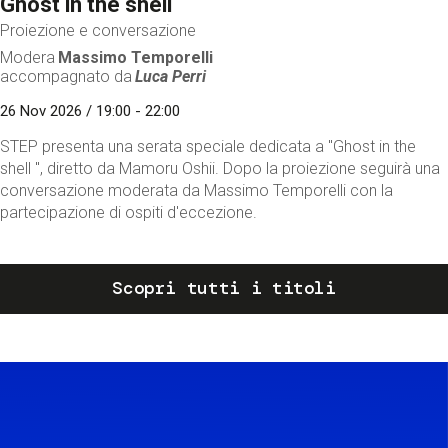
Ghost in the shell
Proiezione e conversazione
Modera
Massimo Temporelli
accompagnato da
Luca Perri
26 Nov 2026 / 19:00 - 22:00
STEP presenta una serata speciale dedicata a "Ghost in the
shell ", diretto da Mamoru Oshii. Dopo la proiezione seguirà una
conversazione moderata da Massimo Temporelli con la
partecipazione di ospiti d'eccezione.
Scopri tutti i titoli