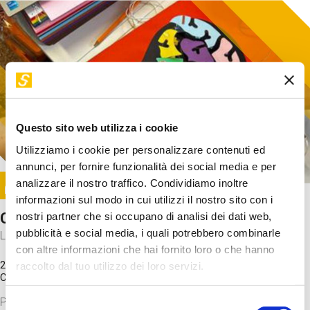
Questo sito web utilizza i cookie
Utilizziamo i cookie per personalizzare contenuti ed
annunci, per fornire funzionalità dei social media e per
Image
analizzare il nostro traffico. Condividiamo inoltre
SUNDAY@STEP
informazioni sul modo in cui utilizzi il nostro sito con i
Come funziona il cervello?
nostri partner che si occupano di analisi dei dati web,
pubblicità e social media, i quali potrebbero combinarle
Laboratorio
con altre informazioni che hai fornito loro o che hanno
20 Set 2026 / 11:15 - 13:00
raccolto dal tuo utilizzo dei loro servizi.
Costo
gratuito
Proveremo a costruire un cervello in cartoncino cercando di
Selezione