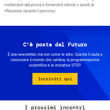
mettendoti alla prova e fornendoti stimoli o spunti di
riflessione durante il percorso.
C'è posta dal Futuro
È una newsletter, ma non come le altre. Questa ti aiuta a
conoscere il mondo che cambia, la programmazione
scientifica e le iniziative STEP.
Iscriviti qui
I prossimi incontri