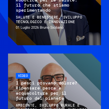
il futuro che stiamo
sperimentando
SALUTE E BENESSERE
SVILUPPO
TECNOLOGICO E INNOVAZIONE
01 Luglio 2026
Bruno Siciliano
VIDEO
I pesci provano dolore?
Ripensare pesca e
acquacoltura per il
futuro del pianeta
AMBIENTE
SVILUPPO RURALE E