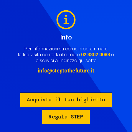
Image
Info
Per informazioni su come programmare
la tua visita contatta il numero
02.3302.0088
o
o scrivici all'indirizzo qui sotto
info@steptothefuture.it
Acquista il tuo biglietto
Regala STEP