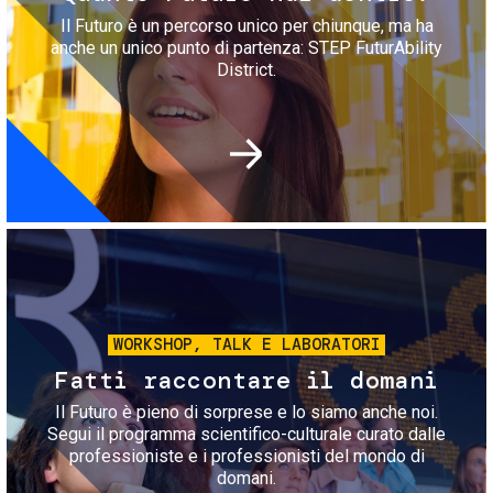
Il Futuro è un percorso unico per chiunque, ma ha
anche un unico punto di partenza: STEP FuturAbility
District.
Immagine
WORKSHOP, TALK E LABORATORI
Fatti raccontare il domani
Il Futuro è pieno di sorprese e lo siamo anche noi.
Segui il programma scientifico-culturale curato dalle
professioniste e i professionisti del mondo di
domani.