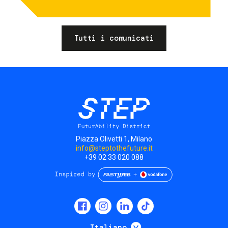
Tutti i comunicati
Piazza Olivetti 1, Milano
info@steptothefuture.it
+39 02 33 020 088
Social
menu
Mostra ulteriori
Italiano