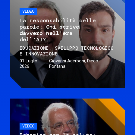
VIDEO
La responsabilità delle
parole: Chi scrive
davvero nell'era
dell'AI?
EDUCAZIONE
SVILUPPO TECNOLOGICO
E INNOVAZIONE
01 Luglio
Giovanni Acerboni, Diego
2026
Fontana
VIDEO
Robotica per la salute: