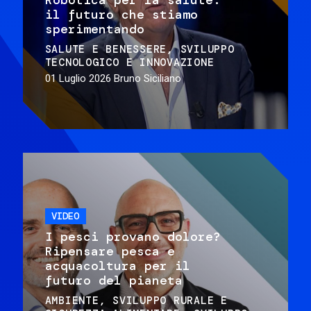
il futuro che stiamo
sperimentando
SALUTE E BENESSERE
SVILUPPO
TECNOLOGICO E INNOVAZIONE
01 Luglio 2026
Bruno Siciliano
VIDEO
I pesci provano dolore?
Ripensare pesca e
acquacoltura per il
futuro del pianeta
AMBIENTE
SVILUPPO RURALE E