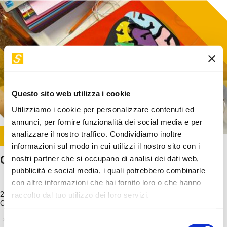
Questo sito web utilizza i cookie
Utilizziamo i cookie per personalizzare contenuti ed
annunci, per fornire funzionalità dei social media e per
Image
analizzare il nostro traffico. Condividiamo inoltre
SUNDAY@STEP
informazioni sul modo in cui utilizzi il nostro sito con i
Come funziona il cervello?
nostri partner che si occupano di analisi dei dati web,
pubblicità e social media, i quali potrebbero combinarle
Laboratorio
con altre informazioni che hai fornito loro o che hanno
20 Set 2026 / 11:15 - 13:00
raccolto dal tuo utilizzo dei loro servizi.
Costo
gratuito
Proveremo a costruire un cervello in cartoncino cercando di
Selezione