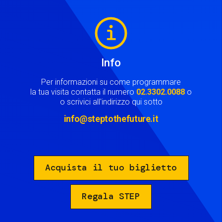
Image
Info
Per informazioni su come programmare
la tua visita contatta il numero
02.3302.0088
o
o scrivici all'indirizzo qui sotto
info@steptothefuture.it
Acquista il tuo biglietto
Regala STEP