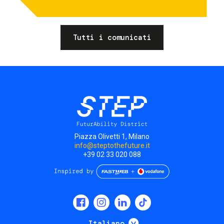
Tutti i comunicati
Piazza Olivetti 1, Milano
info@steptothefuture.it
+39 02 33 020 088
Social
menu
Mostra ulteriori
Italiano