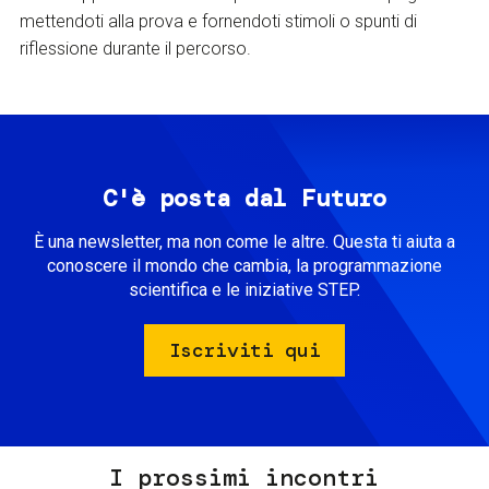
mettendoti alla prova e fornendoti stimoli o spunti di
riflessione durante il percorso.
C'è posta dal Futuro
È una newsletter, ma non come le altre. Questa ti aiuta a
conoscere il mondo che cambia, la programmazione
scientifica e le iniziative STEP.
Iscriviti qui
I prossimi incontri