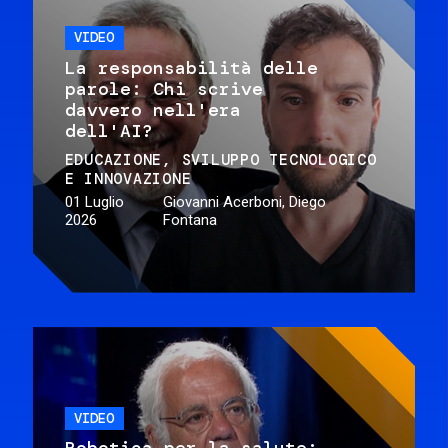
VIDEO
La responsabilità delle
parole: Chi scrive
davvero nell'era
dell'AI?
EDUCAZIONE
SVILUPPO TECNOLOGICO
E INNOVAZIONE
01 Luglio
Giovanni Acerboni, Diego
2026
Fontana
VIDEO
Robotica per la salute: