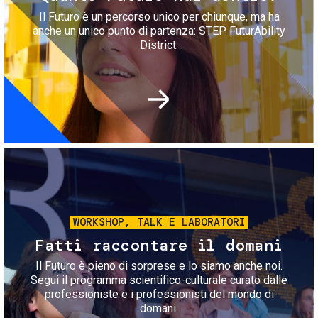
Il Futuro è un percorso unico per chiunque, ma ha
anche un unico punto di partenza: STEP FuturAbility
District.
Immagine
WORKSHOP, TALK E LABORATORI
Fatti raccontare il domani
Il Futuro è pieno di sorprese e lo siamo anche noi.
Segui il programma scientifico-culturale curato dalle
professioniste e i professionisti del mondo di
domani.