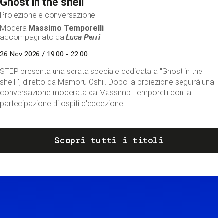
Ghost in the shell
Proiezione e conversazione
Modera
Massimo Temporelli
accompagnato da
Luca Perri
26 Nov 2026 / 19:00 - 22:00
STEP presenta una serata speciale dedicata a "Ghost in the
shell ", diretto da Mamoru Oshii. Dopo la proiezione seguirà una
conversazione moderata da Massimo Temporelli con la
partecipazione di ospiti d'eccezione.
Scopri tutti i titoli