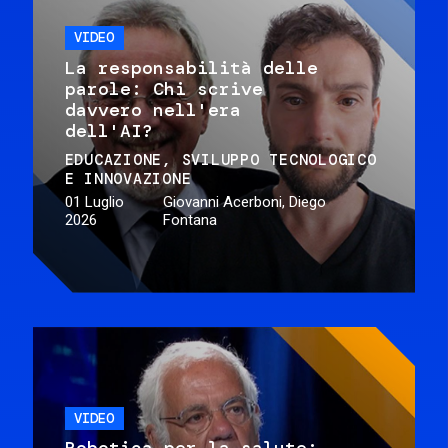
VIDEO
La responsabilità delle
parole: Chi scrive
davvero nell'era
dell'AI?
EDUCAZIONE
SVILUPPO TECNOLOGICO
E INNOVAZIONE
01 Luglio
Giovanni Acerboni, Diego
2026
Fontana
VIDEO
Robotica per la salute: