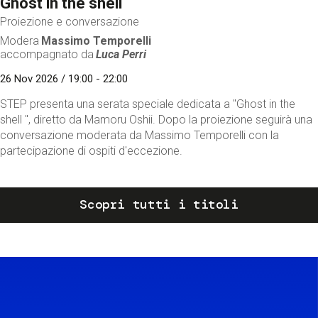
Ghost in the shell
Proiezione e conversazione
Modera
Massimo Temporelli
accompagnato da
Luca Perri
26 Nov 2026 / 19:00 - 22:00
STEP presenta una serata speciale dedicata a "Ghost in the
shell ", diretto da Mamoru Oshii. Dopo la proiezione seguirà una
conversazione moderata da Massimo Temporelli con la
partecipazione di ospiti d'eccezione.
Scopri tutti i titoli