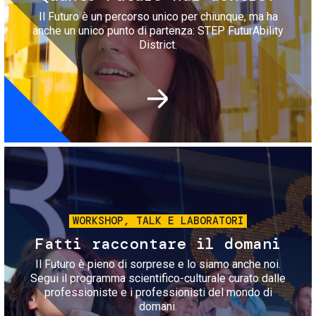
Il Futuro è un percorso unico per chiunque, ma ha
anche un unico punto di partenza: STEP FuturAbility
District.
Immagine
WORKSHOP, TALK E LABORATORI
Fatti raccontare il domani
Il Futuro è pieno di sorprese e lo siamo anche noi.
Segui il programma scientifico-culturale curato dalle
professioniste e i professionisti del mondo di
domani.