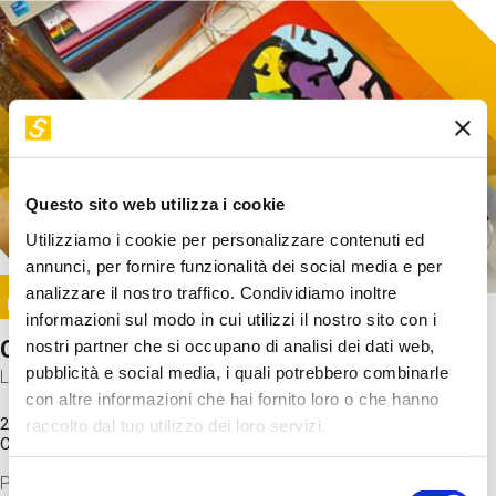
Questo sito web utilizza i cookie
Utilizziamo i cookie per personalizzare contenuti ed
annunci, per fornire funzionalità dei social media e per
Image
analizzare il nostro traffico. Condividiamo inoltre
SUNDAY@STEP
informazioni sul modo in cui utilizzi il nostro sito con i
Come funziona il cervello?
nostri partner che si occupano di analisi dei dati web,
pubblicità e social media, i quali potrebbero combinarle
Laboratorio
con altre informazioni che hai fornito loro o che hanno
20 Set 2026 / 11:15 - 13:00
raccolto dal tuo utilizzo dei loro servizi.
Costo
gratuito
Proveremo a costruire un cervello in cartoncino cercando di
Selezione