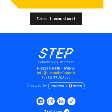
Tutti i comunicati
Piazza Olivetti 1, Milano
info@steptothefuture.it
+39 02 33 020 088
Social
menu
Mostra ulteriori
Italiano