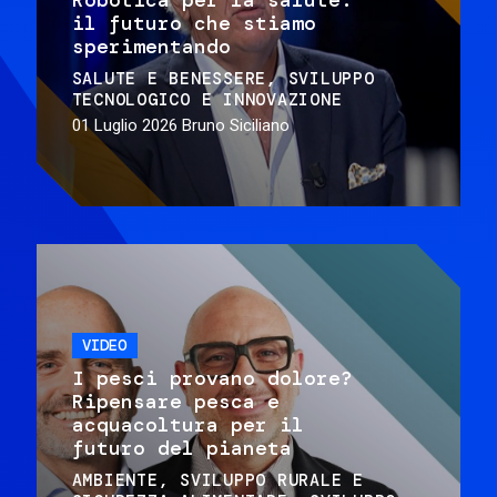
il futuro che stiamo
sperimentando
SALUTE E BENESSERE
SVILUPPO
TECNOLOGICO E INNOVAZIONE
01 Luglio 2026
Bruno Siciliano
VIDEO
I pesci provano dolore?
Ripensare pesca e
acquacoltura per il
futuro del pianeta
AMBIENTE
SVILUPPO RURALE E