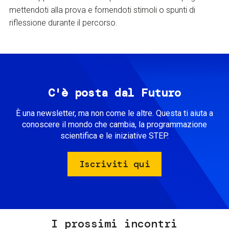
mettendoti alla prova e fornendoti stimoli o spunti di
riflessione durante il percorso.
C'è posta dal Futuro
È una newsletter, ma non come le altre. Questa ti aiuta a
conoscere il mondo che cambia, la programmazione
scientifica e le iniziative STEP.
Iscriviti qui
I prossimi incontri