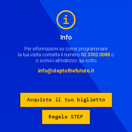
Image
Info
Per informazioni su come programmare
la tua visita contatta il numero
02.3302.0088
o
o scrivici all'indirizzo qui sotto
info@steptothefuture.it
Acquista il tuo biglietto
Regala STEP