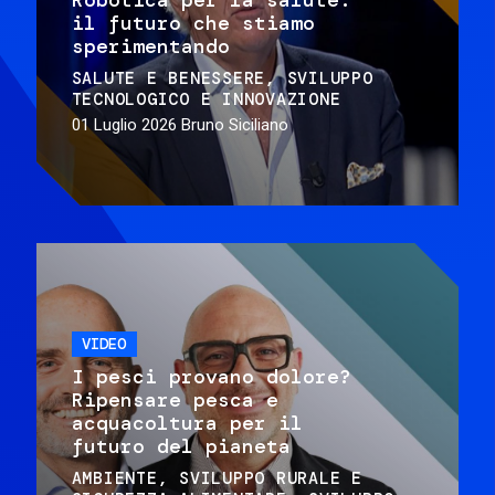
il futuro che stiamo
sperimentando
SALUTE E BENESSERE
SVILUPPO
TECNOLOGICO E INNOVAZIONE
01 Luglio 2026
Bruno Siciliano
VIDEO
I pesci provano dolore?
Ripensare pesca e
acquacoltura per il
futuro del pianeta
AMBIENTE
SVILUPPO RURALE E