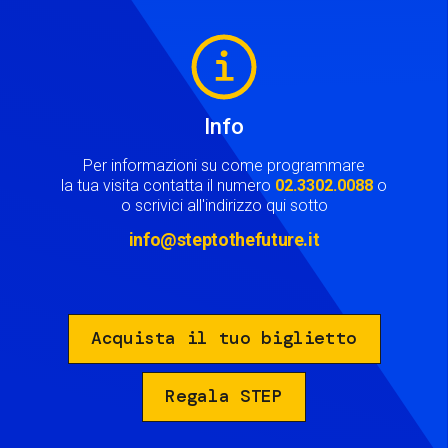
Image
Info
Per informazioni su come programmare
la tua visita contatta il numero
02.3302.0088
o
o scrivici all'indirizzo qui sotto
info@steptothefuture.it
Acquista il tuo biglietto
Regala STEP