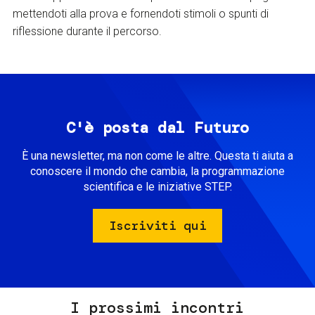
mettendoti alla prova e fornendoti stimoli o spunti di
riflessione durante il percorso.
C'è posta dal Futuro
È una newsletter, ma non come le altre. Questa ti aiuta a
conoscere il mondo che cambia, la programmazione
scientifica e le iniziative STEP.
Iscriviti qui
I prossimi incontri