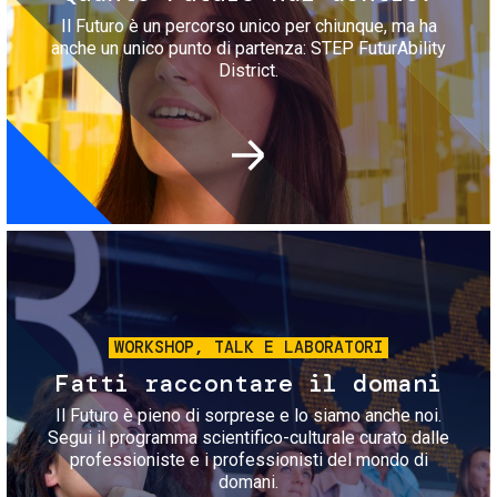
Il Futuro è un percorso unico per chiunque, ma ha
anche un unico punto di partenza: STEP FuturAbility
District.
Immagine
WORKSHOP, TALK E LABORATORI
Fatti raccontare il domani
Il Futuro è pieno di sorprese e lo siamo anche noi.
Segui il programma scientifico-culturale curato dalle
professioniste e i professionisti del mondo di
domani.