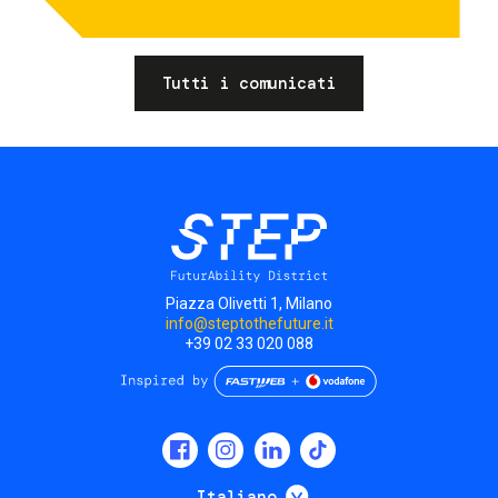
Tutti i comunicati
Piazza Olivetti 1, Milano
info@steptothefuture.it
+39 02 33 020 088
Social
menu
Mostra ulteriori
Italiano