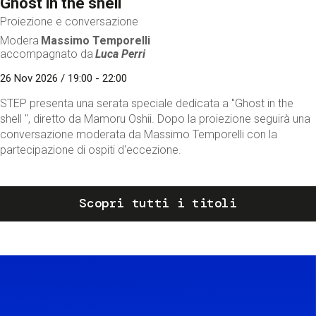
Ghost in the shell
Proiezione e conversazione
Modera
Massimo Temporelli
accompagnato da
Luca Perri
26 Nov 2026 / 19:00 - 22:00
STEP presenta una serata speciale dedicata a "Ghost in the
shell ", diretto da Mamoru Oshii. Dopo la proiezione seguirà una
conversazione moderata da Massimo Temporelli con la
partecipazione di ospiti d'eccezione.
Scopri tutti i titoli