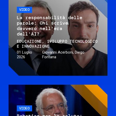
VIDEO
La responsabilità delle
parole: Chi scrive
davvero nell'era
dell'AI?
EDUCAZIONE
SVILUPPO TECNOLOGICO
E INNOVAZIONE
01 Luglio
Giovanni Acerboni, Diego
2026
Fontana
VIDEO
Robotica per la salute: