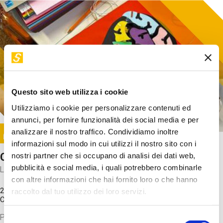
Questo sito web utilizza i cookie
Utilizziamo i cookie per personalizzare contenuti ed
annunci, per fornire funzionalità dei social media e per
Image
analizzare il nostro traffico. Condividiamo inoltre
SUNDAY@STEP
informazioni sul modo in cui utilizzi il nostro sito con i
Come funziona il cervello?
nostri partner che si occupano di analisi dei dati web,
pubblicità e social media, i quali potrebbero combinarle
Laboratorio
con altre informazioni che hai fornito loro o che hanno
20 Set 2026 / 11:15 - 13:00
raccolto dal tuo utilizzo dei loro servizi.
Costo
gratuito
Proveremo a costruire un cervello in cartoncino cercando di
Selezione