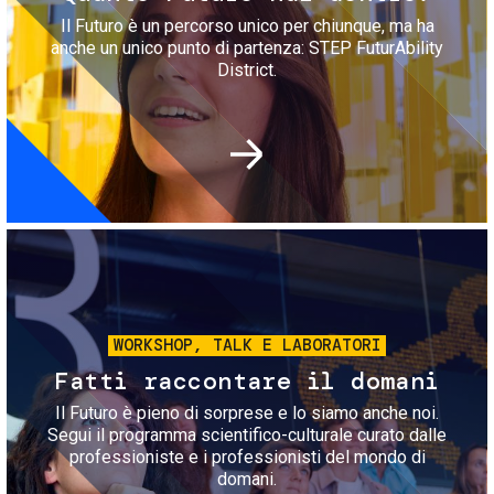
Il Futuro è un percorso unico per chiunque, ma ha
anche un unico punto di partenza: STEP FuturAbility
District.
Immagine
WORKSHOP, TALK E LABORATORI
Fatti raccontare il domani
Il Futuro è pieno di sorprese e lo siamo anche noi.
Segui il programma scientifico-culturale curato dalle
professioniste e i professionisti del mondo di
domani.