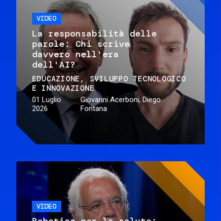
VIDEO
La responsabilità delle
parole: Chi scrive
davvero nell'era
dell'AI?
EDUCAZIONE
SVILUPPO TECNOLOGICO
E INNOVAZIONE
01 Luglio
Giovanni Acerboni, Diego
2026
Fontana
VIDEO
Robotica per la salute: