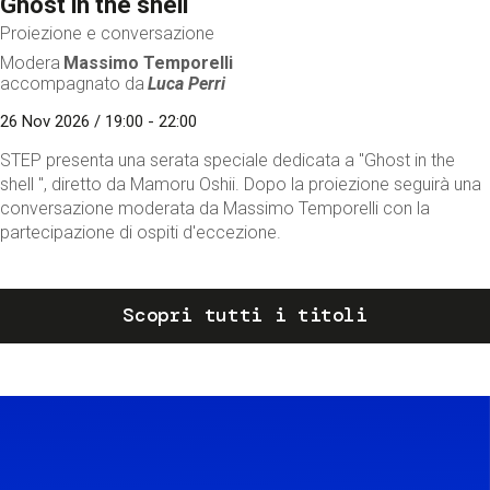
Ghost in the shell
Proiezione e conversazione
Modera
Massimo Temporelli
accompagnato da
Luca Perri
26 Nov 2026 / 19:00 - 22:00
STEP presenta una serata speciale dedicata a "Ghost in the
shell ", diretto da Mamoru Oshii. Dopo la proiezione seguirà una
conversazione moderata da Massimo Temporelli con la
partecipazione di ospiti d'eccezione.
Scopri tutti i titoli