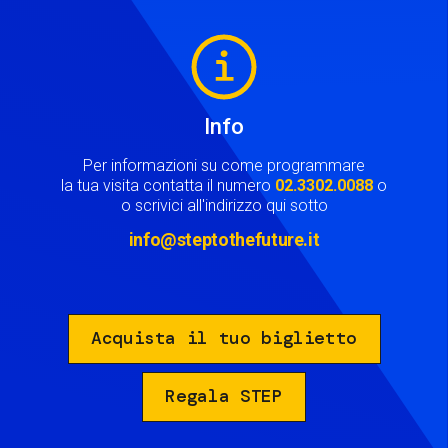
Image
Info
Per informazioni su come programmare
la tua visita contatta il numero
02.3302.0088
o
o scrivici all'indirizzo qui sotto
info@steptothefuture.it
Acquista il tuo biglietto
Regala STEP