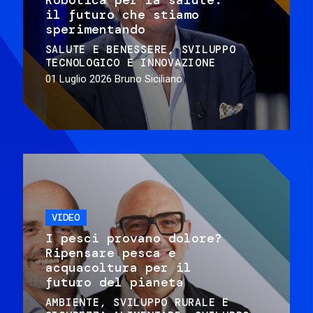
il futuro che stiamo
sperimentando
SALUTE E BENESSERE
SVILUPPO
TECNOLOGICO E INNOVAZIONE
01 Luglio 2026
Bruno Siciliano
VIDEO
I pesci provano dolore?
Ripensare pesca e
acquacoltura per il
futuro del pianeta
AMBIENTE
SVILUPPO RURALE E