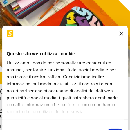
Questo sito web utilizza i cookie
Utilizziamo i cookie per personalizzare contenuti ed
annunci, per fornire funzionalità dei social media e per
Image
analizzare il nostro traffico. Condividiamo inoltre
SUNDAY@STEP
informazioni sul modo in cui utilizzi il nostro sito con i
Come funziona il cervello?
nostri partner che si occupano di analisi dei dati web,
pubblicità e social media, i quali potrebbero combinarle
Laboratorio
con altre informazioni che hai fornito loro o che hanno
20 Set 2026 / 11:15 - 13:00
raccolto dal tuo utilizzo dei loro servizi.
Costo
gratuito
Proveremo a costruire un cervello in cartoncino cercando di
Selezione