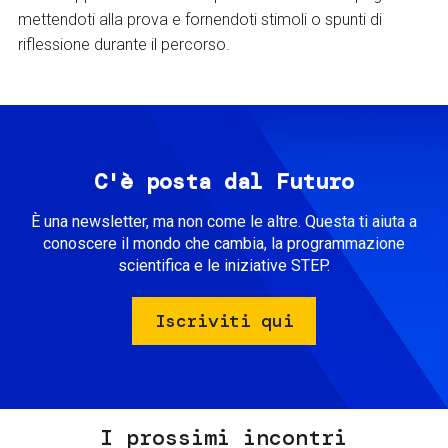
mettendoti alla prova e fornendoti stimoli o spunti di
riflessione durante il percorso.
C'è posta dal Futuro
È una newsletter, ma non come le altre. Questa ti aiuta a
conoscere il mondo che cambia, la programmazione
scientifica e le iniziative STEP.
Iscriviti qui
I prossimi incontri