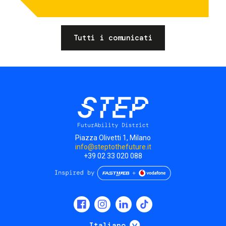
Tutti i comunicati
Piazza Olivetti 1, Milano
info@steptothefuture.it
+39 02 33 020 088
Social
menu
Mostra ulteriori
Italiano