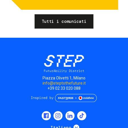
Tutti i comunicati
Piazza Olivetti 1, Milano
info@steptothefuture.it
+39 02 33 020 088
Social
menu
Mostra ulteriori
Italiano