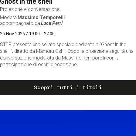
Ghost in the shell
Proiezione e conversazione
Modera
Massimo Temporelli
accompagnato da
Luca Perri
26 Nov 2026 / 19:00 - 22:00
STEP presenta una serata speciale dedicata a "Ghost in the
shell ", diretto da Mamoru Oshii. Dopo la proiezione seguirà una
conversazione moderata da Massimo Temporelli con la
partecipazione di ospiti d'eccezione.
Scopri tutti i titoli