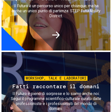
Il Futuro è un percorso unico per chiunque, ma ha
anche un unico punto di partenza: STEP FuturAbility
District.
Immagine
WORKSHOP, TALK E LABORATORI
Fatti raccontare il domani
Il Futuro è pieno di sorprese e lo siamo anche noi.
Segui il programma scientifico-culturale curato dalle
professioniste e i professionisti del mondo di
domani.