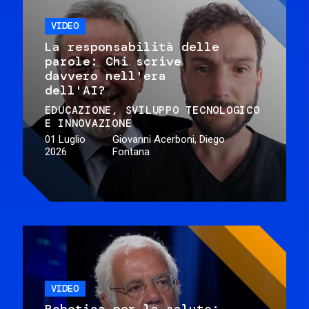
VIDEO
La responsabilità delle
parole: Chi scrive
davvero nell'era
dell'AI?
EDUCAZIONE
SVILUPPO TECNOLOGICO
E INNOVAZIONE
01 Luglio
Giovanni Acerboni, Diego
2026
Fontana
VIDEO
Robotica per la salute: