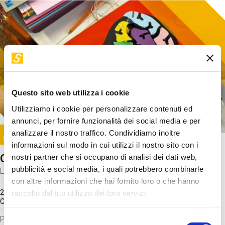
Questo sito web utilizza i cookie
Utilizziamo i cookie per personalizzare contenuti ed
annunci, per fornire funzionalità dei social media e per
Image
analizzare il nostro traffico. Condividiamo inoltre
SUNDAY@STEP
informazioni sul modo in cui utilizzi il nostro sito con i
Come funziona il cervello?
nostri partner che si occupano di analisi dei dati web,
pubblicità e social media, i quali potrebbero combinarle
Laboratorio
con altre informazioni che hai fornito loro o che hanno
20 Set 2026 / 11:15 - 13:00
raccolto dal tuo utilizzo dei loro servizi.
Costo
gratuito
Proveremo a costruire un cervello in cartoncino cercando di
Selezione