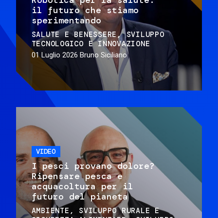
il futuro che stiamo
sperimentando
SALUTE E BENESSERE
SVILUPPO
TECNOLOGICO E INNOVAZIONE
01 Luglio 2026
Bruno Siciliano
VIDEO
I pesci provano dolore?
Ripensare pesca e
acquacoltura per il
futuro del pianeta
AMBIENTE
SVILUPPO RURALE E