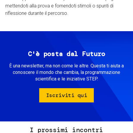
mettendoti alla prova e fornendoti stimoli o spunti di
riflessione durante il percorso.
C'è posta dal Futuro
È una newsletter, ma non come le altre. Questa ti aiuta a
conoscere il mondo che cambia, la programmazione
scientifica e le iniziative STEP.
Iscriviti qui
I prossimi incontri