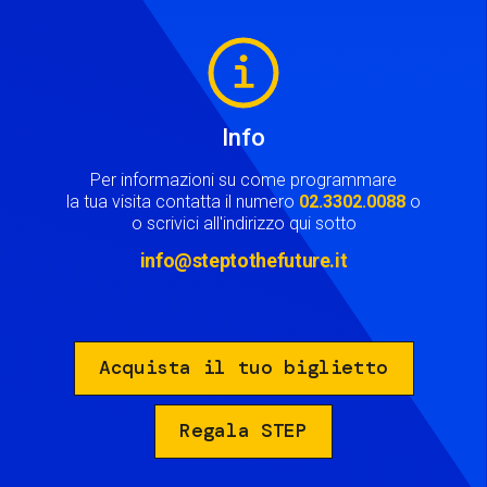
Image
Info
Per informazioni su come programmare
la tua visita contatta il numero
02.3302.0088
o
o scrivici all'indirizzo qui sotto
info@steptothefuture.it
Acquista il tuo biglietto
Regala STEP