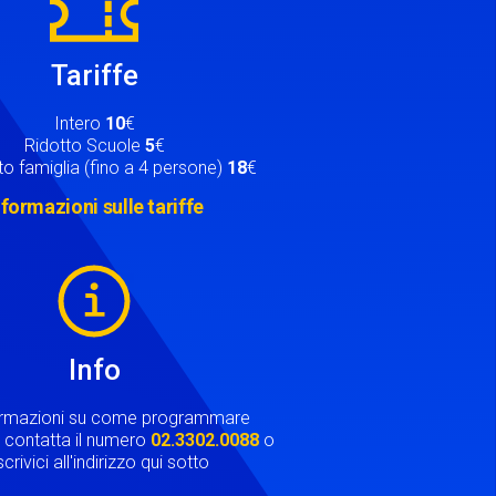
Tariffe
Intero
10
€
Ridotto Scuole
5
€
o famiglia (fino a 4 persone)
18
€
nformazioni sulle tariffe
Info
ormazioni su come programmare
ta contatta il numero
02.3302.0088
o
crivici all'indirizzo qui sotto