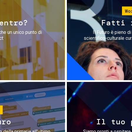
Wo
entro?
Fatti 
che un unico punto di
Il Futuro è pieno d
ct.
scientifico-culturale cu
uro
Il tuo 
 della primaria all'ultimo
Siamo pronti a ospitare 