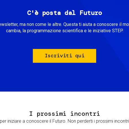
C'è posta dal Futuro
ewsletter, ma non come le altre. Questa ti aiuta a conoscere il m
cambia, la programmazione scientifica e le iniziative STEP.
Iscriviti qui
I prossimi incontri
er iniziare a conoscere il Futuro. Non perderti i prossimi incontri 