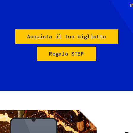
i
Acquista il tuo biglietto
Regala STEP