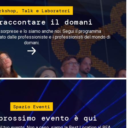
rkshop, Talk e Laboratori
raccontare il domani
i sorprese e lo siamo anche noi. Segui il programma
rato dalle professioniste e i professionisti del mondo di
domani.
Immagine
Spazio Eventi
prossimo evento è qui
il tuo evento. Non a caso, siamo la Best Location al BEA