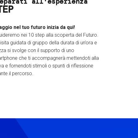
eparati all'esperienza
TEP
iaggio nel tuo futuro inizia da qui!
uideremo nei 10 step alla scoperta del Futuro.
isita guidata di gruppo della durata di un’ora e
za si svolge con il supporto di uno
rtphone che ti accompagnerà mettendoti alla
a e fornendoti stimoli o spunti di riflessione
nte il percorso.