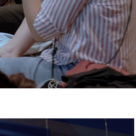
ervizi e accessibilità
Biglietti
ontatti
AQ
Immagine