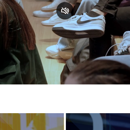
S
C
F