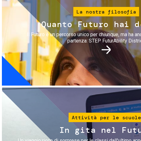
La nostra filosofia
Quanto Futuro hai d
Il Futuro è un percorso unico per chiunque, ma ha an
partenza: STEP FuturAbility Distri
Immagine
Attività per le scuole
In gita nel Fut
Un viaggio ricco di sorprese per le classi dall'ultimo anno