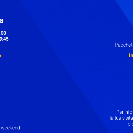
ra
:00
19:45
Pacchett
o
I
Image
Per inf
la tua visi
o s
ei weekend