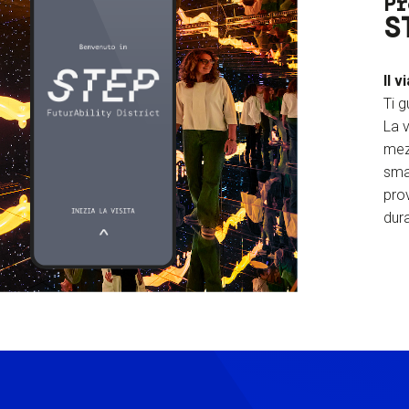
Pr
S
Il v
Ti g
La v
mez
sma
prov
dura