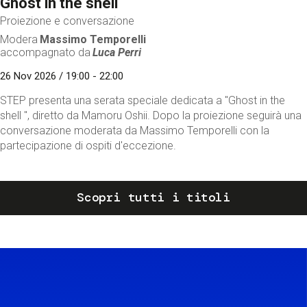
Ghost in the shell
Proiezione e conversazione
Modera
Massimo Temporelli
accompagnato da
Luca Perri
26 Nov 2026 / 19:00 - 22:00
STEP presenta una serata speciale dedicata a "Ghost in the
shell ", diretto da Mamoru Oshii. Dopo la proiezione seguirà una
conversazione moderata da Massimo Temporelli con la
partecipazione di ospiti d'eccezione.
Scopri tutti i titoli