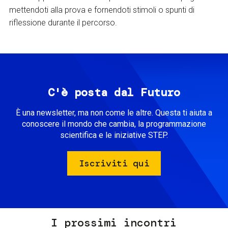
mettendoti alla prova e fornendoti stimoli o spunti di
riflessione durante il percorso.
C'è posta dal Futuro
È una newsletter, ma non come le altre. Questa ti aiuta a
conoscere il mondo che cambia, la programmazione
scientifica e le iniziative STEP.
Iscriviti qui
I prossimi incontri