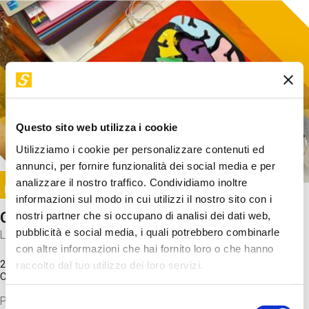
Questo sito web utilizza i cookie
Utilizziamo i cookie per personalizzare contenuti ed
annunci, per fornire funzionalità dei social media e per
Image
analizzare il nostro traffico. Condividiamo inoltre
SUNDAY@STEP
informazioni sul modo in cui utilizzi il nostro sito con i
Come funziona il cervello?
nostri partner che si occupano di analisi dei dati web,
pubblicità e social media, i quali potrebbero combinarle
Laboratorio
con altre informazioni che hai fornito loro o che hanno
20 Set 2026 / 11:15 - 13:00
raccolto dal tuo utilizzo dei loro servizi.
Costo
gratuito
Proveremo a costruire un cervello in cartoncino cercando di
Selezione