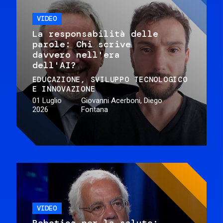
VIDEO
La responsabilità delle
parole: Chi scrive
davvero nell'era
dell'AI?
EDUCAZIONE
SVILUPPO TECNOLOGICO
E INNOVAZIONE
01 Luglio
Giovanni Acerboni, Diego
2026
Fontana
VIDEO
Robotica per la salute: