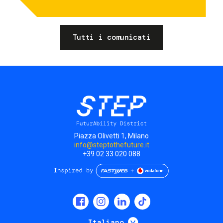
Tutti i comunicati
Piazza Olivetti 1, Milano
info@steptothefuture.it
+39 02 33 020 088
Social
menu
Mostra ulteriori
Italiano