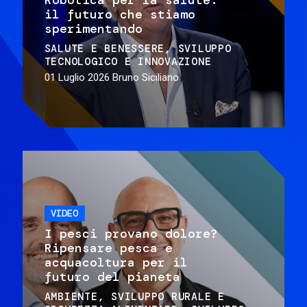
il futuro che stiamo
sperimentando
SALUTE E BENESSERE
SVILUPPO
TECNOLOGICO E INNOVAZIONE
01 Luglio 2026
Bruno Siciliano
VIDEO
I pesci provano dolore?
Ripensare pesca e
acquacoltura per il
futuro del pianeta
AMBIENTE
SVILUPPO RURALE E