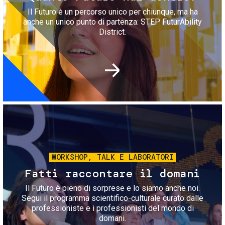
Il Futuro è un percorso unico per chiunque, ma ha
anche un unico punto di partenza: STEP FuturAbility
District.
Immagine
WORKSHOP, TALK E LABORATORI
Fatti raccontare il domani
Il Futuro è pieno di sorprese e lo siamo anche noi.
Segui il programma scientifico-culturale curato dalle
professioniste e i professionisti del mondo di
domani.