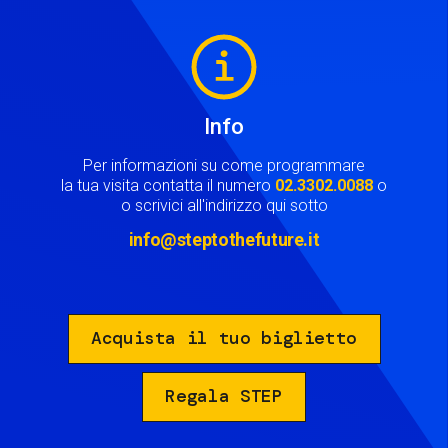
Image
Info
Per informazioni su come programmare
la tua visita contatta il numero
02.3302.0088
o
o scrivici all'indirizzo qui sotto
info@steptothefuture.it
Acquista il tuo biglietto
Regala STEP