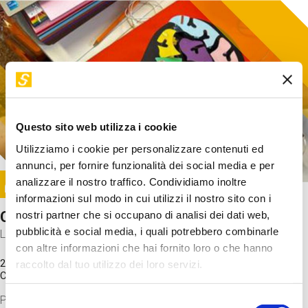
Questo sito web utilizza i cookie
Utilizziamo i cookie per personalizzare contenuti ed
annunci, per fornire funzionalità dei social media e per
Image
analizzare il nostro traffico. Condividiamo inoltre
SUNDAY@STEP
informazioni sul modo in cui utilizzi il nostro sito con i
Come funziona il cervello?
nostri partner che si occupano di analisi dei dati web,
pubblicità e social media, i quali potrebbero combinarle
Laboratorio
con altre informazioni che hai fornito loro o che hanno
20 Set 2026 / 11:15 - 13:00
raccolto dal tuo utilizzo dei loro servizi.
Costo
gratuito
Proveremo a costruire un cervello in cartoncino cercando di
Selezione