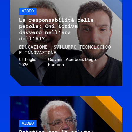
VIDEO
La responsabilità delle
parole: Chi scrive
davvero nell'era
dell'AI?
EDUCAZIONE
SVILUPPO TECNOLOGICO
E INNOVAZIONE
01 Luglio
Giovanni Acerboni, Diego
2026
Fontana
VIDEO
Robotica per la salute: