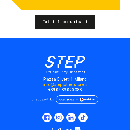
Tutti i comunicati
Piazza Olivetti 1, Milano
info@steptothefuture.it
+39 02 33 020 088
Social
menu
Mostra ulteriori
Italiano