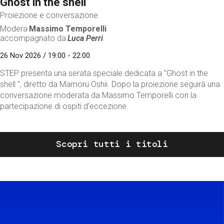
Ghost in the shell
Proiezione e conversazione
Modera
Massimo Temporelli
accompagnato da
Luca Perri
26 Nov 2026 / 19:00 - 22:00
STEP presenta una serata speciale dedicata a "Ghost in the
shell ", diretto da Mamoru Oshii. Dopo la proiezione seguirà una
conversazione moderata da Massimo Temporelli con la
partecipazione di ospiti d'eccezione.
Scopri tutti i titoli