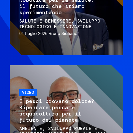
il futuro che stiamo
sperimentando
SALUTE E BENESSERE
SVILUPPO
TECNOLOGICO E INNOVAZIONE
01 Luglio 2026
Bruno Siciliano
VIDEO
I pesci provano dolore?
Ripensare pesca e
acquacoltura per il
futuro del pianeta
AMBIENTE
SVILUPPO RURALE E