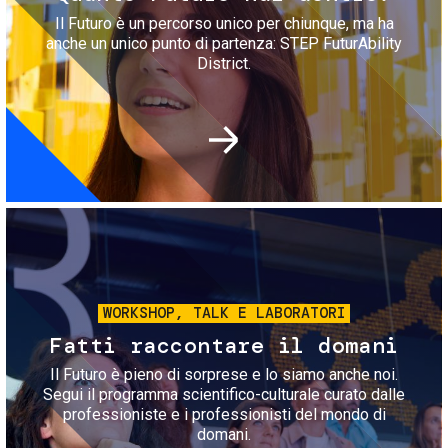
Il Futuro è un percorso unico per chiunque, ma ha
anche un unico punto di partenza: STEP FuturAbility
District.
Immagine
WORKSHOP, TALK E LABORATORI
Fatti raccontare il domani
Il Futuro è pieno di sorprese e lo siamo anche noi.
Segui il programma scientifico-culturale curato dalle
professioniste e i professionisti del mondo di
domani.