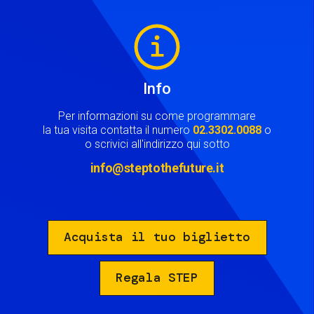
Image
Info
Per informazioni su come programmare
la tua visita contatta il numero
02.3302.0088
o
o scrivici all'indirizzo qui sotto
info@steptothefuture.it
Acquista il tuo biglietto
Regala STEP