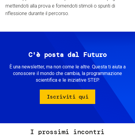
mettendoti alla prova e fornendoti stimoli o spunti di
riflessione durante il percorso.
C'è posta dal Futuro
È una newsletter, ma non come le altre. Questa ti aiuta a
conoscere il mondo che cambia, la programmazione
scientifica e le iniziative STEP.
Iscriviti qui
I prossimi incontri