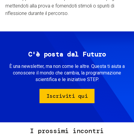
mettendoti alla prova e fornendoti stimoli o spunti di
riflessione durante il percorso.
C'è posta dal Futuro
È una newsletter, ma non come le altre. Questa ti aiuta a
conoscere il mondo che cambia, la programmazione
scientifica e le iniziative STEP.
Iscriviti qui
I prossimi incontri