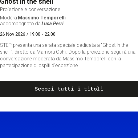
Ghost in the shell
Proiezione e conversazione
Modera
Massimo Temporelli
accompagnato da
Luca Perri
26 Nov 2026 / 19:00 - 22:00
STEP presenta una serata speciale dedicata a "Ghost in the
shell ", diretto da Mamoru Oshii. Dopo la proiezione seguirà una
conversazione moderata da Massimo Temporelli con la
partecipazione di ospiti d'eccezione.
Scopri tutti i titoli