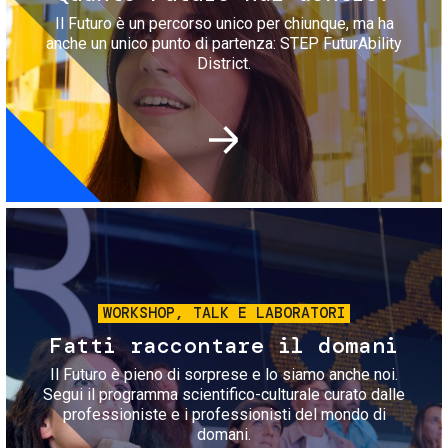
Il Futuro è un percorso unico per chiunque, ma ha
anche un unico punto di partenza: STEP FuturAbility
District.
Immagine
WORKSHOP, TALK E LABORATORI
Fatti raccontare il domani
Il Futuro è pieno di sorprese e lo siamo anche noi.
Segui il programma scientifico-culturale curato dalle
professioniste e i professionisti del mondo di
domani.