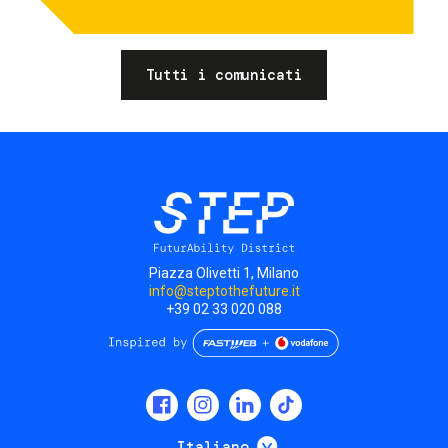
Tutti i comunicati
Piazza Olivetti 1, Milano
info@steptothefuture.it
+39 02 33 020 088
Social
menu
Mostra ulteriori
Italiano