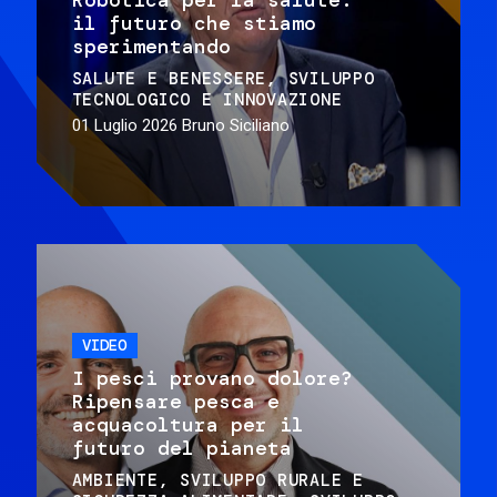
il futuro che stiamo
sperimentando
SALUTE E BENESSERE
SVILUPPO
TECNOLOGICO E INNOVAZIONE
01 Luglio 2026
Bruno Siciliano
VIDEO
I pesci provano dolore?
Ripensare pesca e
acquacoltura per il
futuro del pianeta
AMBIENTE
SVILUPPO RURALE E