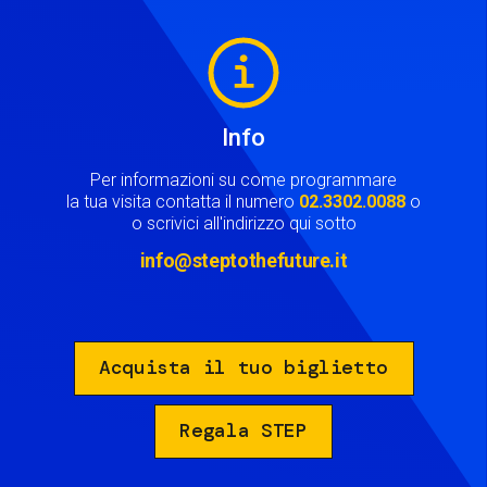
Image
Info
Per informazioni su come programmare
la tua visita contatta il numero
02.3302.0088
o
o scrivici all'indirizzo qui sotto
info@steptothefuture.it
Acquista il tuo biglietto
Regala STEP