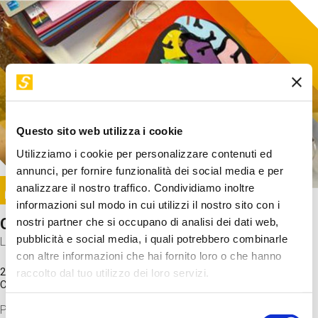
Questo sito web utilizza i cookie
Utilizziamo i cookie per personalizzare contenuti ed
annunci, per fornire funzionalità dei social media e per
Image
analizzare il nostro traffico. Condividiamo inoltre
SUNDAY@STEP
informazioni sul modo in cui utilizzi il nostro sito con i
Come funziona il cervello?
nostri partner che si occupano di analisi dei dati web,
pubblicità e social media, i quali potrebbero combinarle
Laboratorio
con altre informazioni che hai fornito loro o che hanno
20 Set 2026 / 11:15 - 13:00
raccolto dal tuo utilizzo dei loro servizi.
Costo
gratuito
Proveremo a costruire un cervello in cartoncino cercando di
Selezione