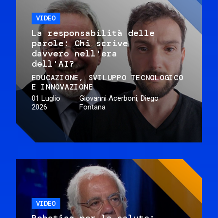
VIDEO
La responsabilità delle
parole: Chi scrive
davvero nell'era
dell'AI?
EDUCAZIONE
SVILUPPO TECNOLOGICO
E INNOVAZIONE
01 Luglio
Giovanni Acerboni, Diego
2026
Fontana
VIDEO
Robotica per la salute: