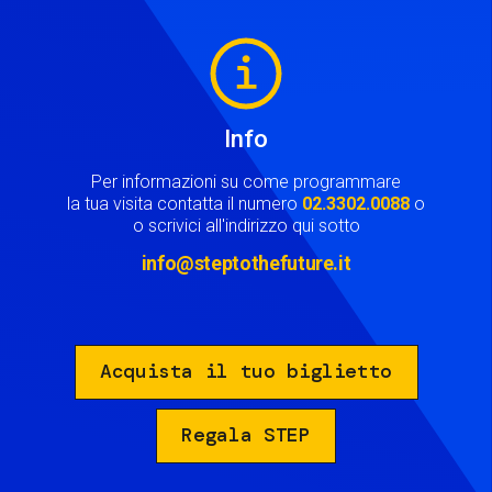
Image
Info
Per informazioni su come programmare
la tua visita contatta il numero
02.3302.0088
o
o scrivici all'indirizzo qui sotto
info@steptothefuture.it
Acquista il tuo biglietto
Regala STEP