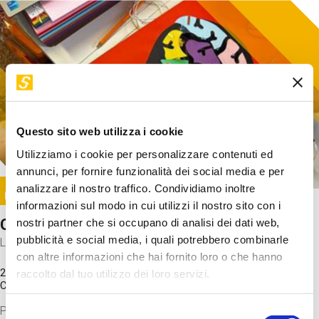
Questo sito web utilizza i cookie
Utilizziamo i cookie per personalizzare contenuti ed
annunci, per fornire funzionalità dei social media e per
Image
analizzare il nostro traffico. Condividiamo inoltre
SUNDAY@STEP
informazioni sul modo in cui utilizzi il nostro sito con i
Come funziona il cervello?
nostri partner che si occupano di analisi dei dati web,
pubblicità e social media, i quali potrebbero combinarle
Laboratorio
con altre informazioni che hai fornito loro o che hanno
20 Set 2026 / 11:15 - 13:00
raccolto dal tuo utilizzo dei loro servizi.
Costo
gratuito
Proveremo a costruire un cervello in cartoncino cercando di
Selezione