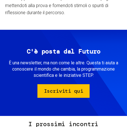
mettendoti alla prova e fornendoti stimoli o spunti di
riflessione durante il percorso.
C'è posta dal Futuro
È una newsletter, ma non come le altre. Questa ti aiuta a
conoscere il mondo che cambia, la programmazione
scientifica e le iniziative STEP.
Iscriviti qui
I prossimi incontri