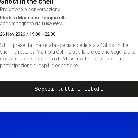
Ghost in the shell
Proiezione e conversazione
Modera
Massimo Temporelli
accompagnato da
Luca Perri
26 Nov 2026 / 19:00 - 22:00
STEP presenta una serata speciale dedicata a "Ghost in the
shell ", diretto da Mamoru Oshii. Dopo la proiezione seguirà una
conversazione moderata da Massimo Temporelli con la
partecipazione di ospiti d'eccezione.
Scopri tutti i titoli