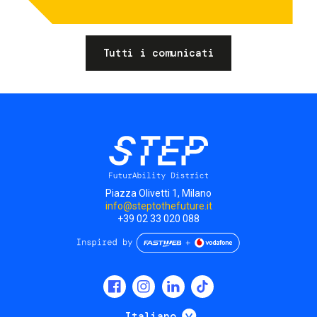
Tutti i comunicati
Piazza Olivetti 1, Milano
info@steptothefuture.it
+39 02 33 020 088
Social
menu
Mostra ulteriori
Italiano