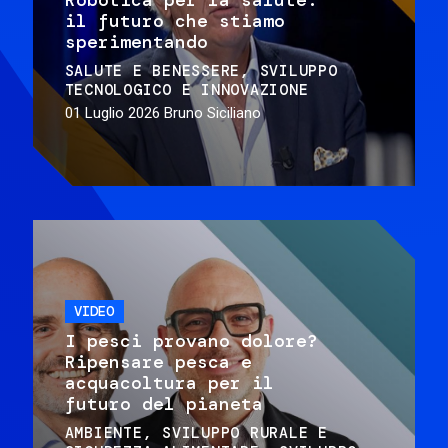
il futuro che stiamo
sperimentando
SALUTE E BENESSERE
SVILUPPO
TECNOLOGICO E INNOVAZIONE
01 Luglio 2026
Bruno Siciliano
VIDEO
I pesci provano dolore?
Ripensare pesca e
acquacoltura per il
futuro del pianeta
AMBIENTE
SVILUPPO RURALE E