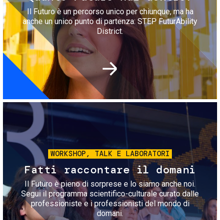
Il Futuro è un percorso unico per chiunque, ma ha
anche un unico punto di partenza: STEP FuturAbility
District.
Immagine
WORKSHOP, TALK E LABORATORI
Fatti raccontare il domani
Il Futuro è pieno di sorprese e lo siamo anche noi.
Segui il programma scientifico-culturale curato dalle
professioniste e i professionisti del mondo di
domani.