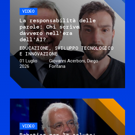
VIDEO
La responsabilità delle
parole: Chi scrive
davvero nell'era
dell'AI?
EDUCAZIONE
SVILUPPO TECNOLOGICO
E INNOVAZIONE
01 Luglio
Giovanni Acerboni, Diego
2026
Fontana
VIDEO
Robotica per la salute: