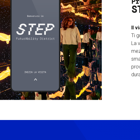
Pr
S
Il v
Ti g
La v
mez
sma
prov
dura