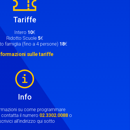
Tariffe
Intero
10
€
Ridotto Scuole
5
€
o famiglia (fino a 4 persone)
18
€
nformazioni sulle tariffe
Info
ormazioni su come programmare
ta contatta il numero
02.3302.0088
o
crivici all'indirizzo qui sotto