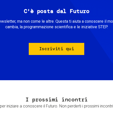
C'è posta dal Futuro
ewsletter, ma non come le altre. Questa ti aiuta a conoscere il m
cambia, la programmazione scientifica e le iniziative STEP.
Iscriviti qui
I prossimi incontri
er iniziare a conoscere il Futuro. Non perderti i prossimi incontri 