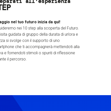
eparati all'esperienza
TEP
iaggio nel tuo futuro inizia da qui!
uideremo nei 10 step alla scoperta del Futuro.
isita guidata di gruppo della durata di un’ora e
za si svolge con il supporto di uno
rtphone che ti accompagnerà mettendoti alla
a e fornendoti stimoli o spunti di riflessione
nte il percorso.