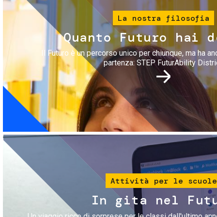
La nostra filosofia
Quanto Futuro hai d
Il Futuro è un percorso unico per chiunque, ma ha an
partenza: STEP FuturAbility Distri
Immagine
Attività per le scuole
In gita nel Fut
Un viaggio ricco di sorprese per le classi dall'ultimo anno