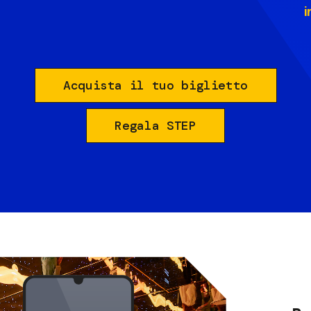
i
Acquista il tuo biglietto
Regala STEP