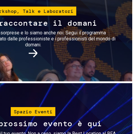
rkshop, Talk e Laboratori
raccontare il domani
i sorprese e lo siamo anche noi. Segui il programma
rato dalle professioniste e i professionisti del mondo di
domani.
Immagine
Spazio Eventi
prossimo evento è qui
il tuo evento. Non a caso, siamo la Best Location al BEA