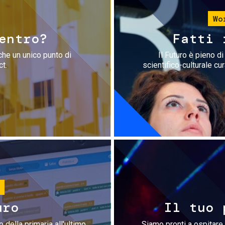
Wo
entro?
Fatti 
che un unico punto di
Il Futuro è pieno d
ct.
scientifico-culturale cu
uro
Il tuo 
 della primaria all'ultimo
Siamo pronti a ospitare 