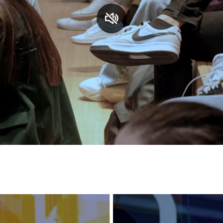
S
C
F