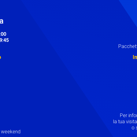
ra
:00
19:45
Pacchett
o
I
Image
Per inf
la tua visi
o s
ei weekend