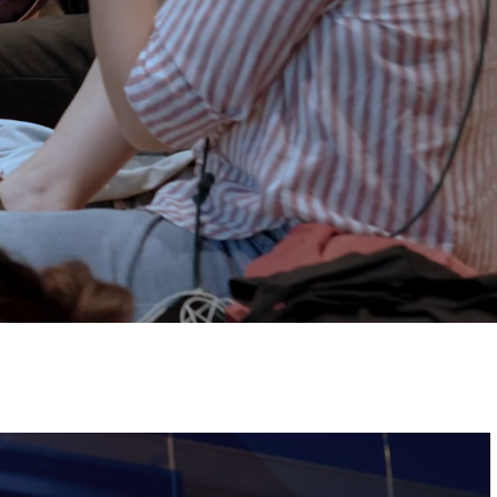
ervizi e accessibilità
Biglietti
ontatti
AQ
Immagine