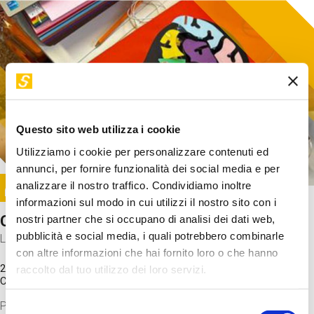
Questo sito web utilizza i cookie
Utilizziamo i cookie per personalizzare contenuti ed
annunci, per fornire funzionalità dei social media e per
Image
analizzare il nostro traffico. Condividiamo inoltre
SUNDAY@STEP
informazioni sul modo in cui utilizzi il nostro sito con i
Come funziona il cervello?
nostri partner che si occupano di analisi dei dati web,
pubblicità e social media, i quali potrebbero combinarle
Laboratorio
con altre informazioni che hai fornito loro o che hanno
20 Set 2026 / 11:15 - 13:00
raccolto dal tuo utilizzo dei loro servizi.
Costo
gratuito
Proveremo a costruire un cervello in cartoncino cercando di
Selezione