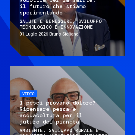
il futuro che stiamo
sperimentando
SALUTE E BENESSERE
SVILUPPO
TECNOLOGICO E INNOVAZIONE
01 Luglio 2026
Bruno Siciliano
VIDEO
I pesci provano dolore?
Ripensare pesca e
acquacoltura per il
futuro del pianeta
AMBIENTE
SVILUPPO RURALE E