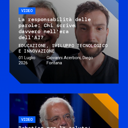
VIDEO
La responsabilità delle
parole: Chi scrive
davvero nell'era
dell'AI?
EDUCAZIONE
SVILUPPO TECNOLOGICO
E INNOVAZIONE
01 Luglio
Giovanni Acerboni, Diego
2026
Fontana
VIDEO
Robotica per la salute: