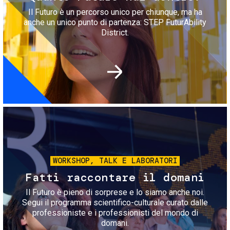
Il Futuro è un percorso unico per chiunque, ma ha
anche un unico punto di partenza: STEP FuturAbility
District.
Immagine
WORKSHOP, TALK E LABORATORI
Fatti raccontare il domani
Il Futuro è pieno di sorprese e lo siamo anche noi.
Segui il programma scientifico-culturale curato dalle
professioniste e i professionisti del mondo di
domani.