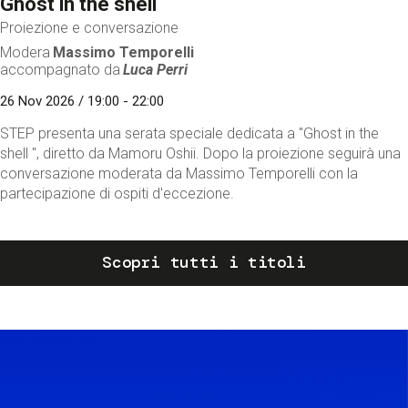
Ghost in the shell
Proiezione e conversazione
Modera
Massimo Temporelli
accompagnato da
Luca Perri
26 Nov 2026 / 19:00 - 22:00
STEP presenta una serata speciale dedicata a "Ghost in the
shell ", diretto da Mamoru Oshii. Dopo la proiezione seguirà una
conversazione moderata da Massimo Temporelli con la
partecipazione di ospiti d'eccezione.
Scopri tutti i titoli