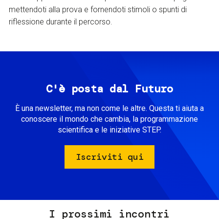
mettendoti alla prova e fornendoti stimoli o spunti di
riflessione durante il percorso.
C'è posta dal Futuro
È una newsletter, ma non come le altre. Questa ti aiuta a
conoscere il mondo che cambia, la programmazione
scientifica e le iniziative STEP.
Iscriviti qui
I prossimi incontri