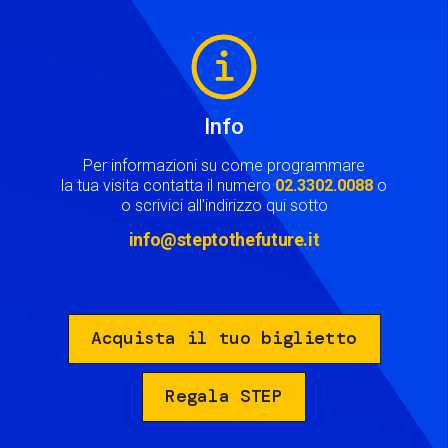
Image
Info
Per informazioni su come programmare
la tua visita contatta il numero
02.3302.0088
o
o scrivici all'indirizzo qui sotto
info@steptothefuture.it
Acquista il tuo biglietto
Regala STEP