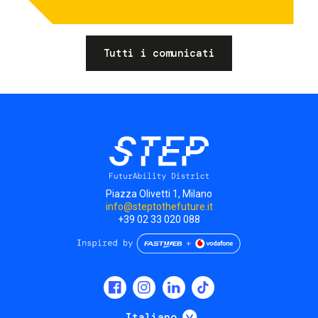
Tutti i comunicati
Piazza Olivetti 1, Milano
info@steptothefuture.it
+39 02 33 020 088
Social
menu
Mostra ulteriori
Italiano