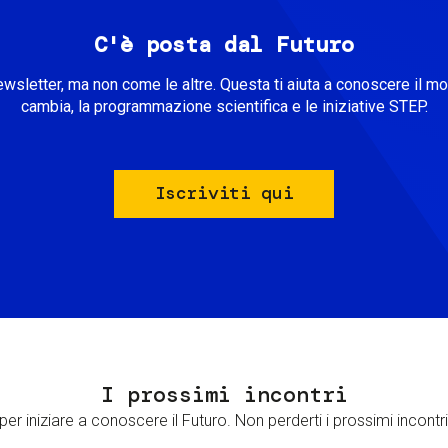
C'è posta dal Futuro
ewsletter, ma non come le altre. Questa ti aiuta a conoscere il m
cambia, la programmazione scientifica e le iniziative STEP.
Iscriviti qui
I prossimi incontri
er iniziare a conoscere il Futuro. Non perderti i prossimi incontri 