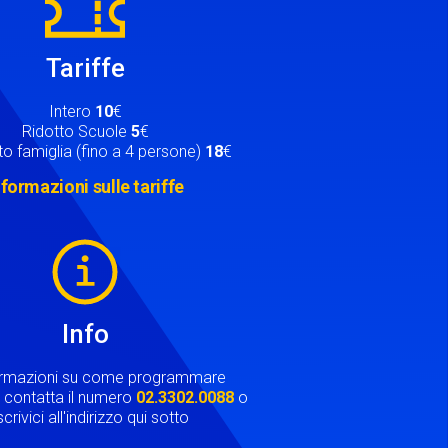
Tariffe
Intero
10
€
Ridotto Scuole
5
€
o famiglia (fino a 4 persone)
18
€
nformazioni sulle tariffe
Info
ormazioni su come programmare
ta contatta il numero
02.3302.0088
o
crivici all'indirizzo qui sotto