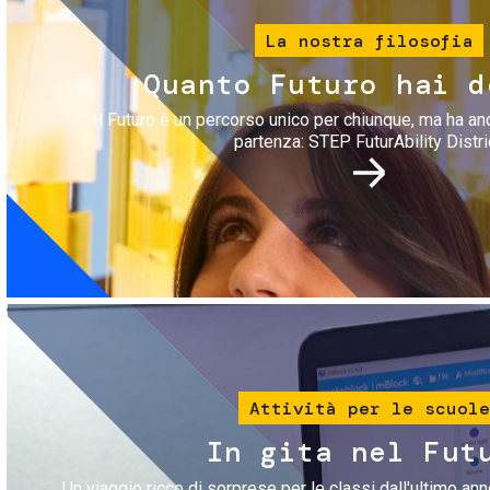
La nostra filosofia
Quanto Futuro hai d
Il Futuro è un percorso unico per chiunque, ma ha an
partenza: STEP FuturAbility Distri
Immagine
Attività per le scuole
In gita nel Fut
Un viaggio ricco di sorprese per le classi dall'ultimo anno