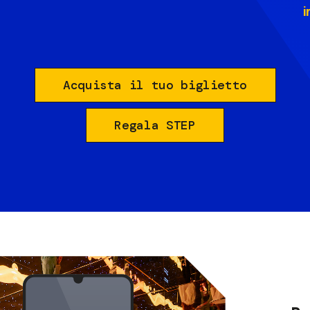
i
Acquista il tuo biglietto
Regala STEP