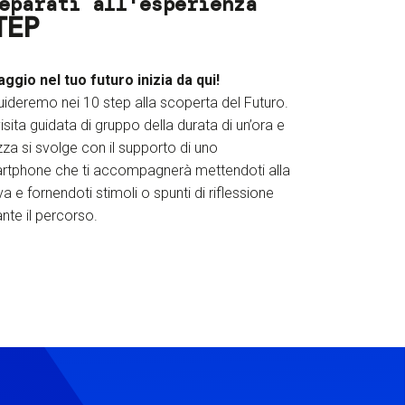
eparati all'esperienza
TEP
iaggio nel tuo futuro inizia da qui!
uideremo nei 10 step alla scoperta del Futuro.
isita guidata di gruppo della durata di un’ora e
za si svolge con il supporto di uno
rtphone che ti accompagnerà mettendoti alla
a e fornendoti stimoli o spunti di riflessione
nte il percorso.