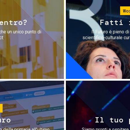
Wo
entro?
Fatti 
che un unico punto di
Il Futuro è pieno d
ct.
scientifico-culturale cu
uro
Il tuo 
 della primaria all'ultimo
Siamo pronti a ospitare 