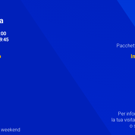
ra
:00
19:45
Pacchett
o
I
Image
Per inf
la tua visi
o s
ei weekend