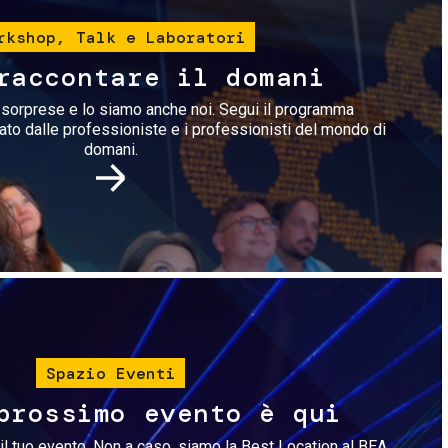
rkshop, Talk e Laboratori
raccontare il domani
i sorprese e lo siamo anche noi. Segui il programma
rato dalle professioniste e i professionisti del mondo di
domani.
Immagine
Spazio Eventi
prossimo evento è qui
il tuo evento. Non a caso, siamo la Best Location al BEA