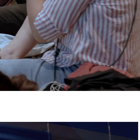
ervizi e accessibilità
Biglietti
ontatti
AQ
Immagine