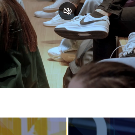
S
C
F