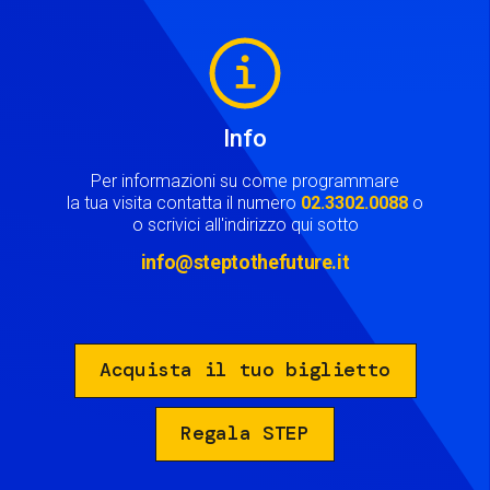
Image
Info
Per informazioni su come programmare
la tua visita contatta il numero
02.3302.0088
o
o scrivici all'indirizzo qui sotto
info@steptothefuture.it
Acquista il tuo biglietto
Regala STEP