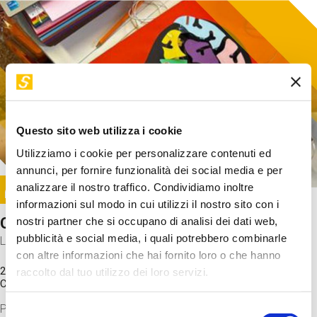
Questo sito web utilizza i cookie
Utilizziamo i cookie per personalizzare contenuti ed
annunci, per fornire funzionalità dei social media e per
Image
analizzare il nostro traffico. Condividiamo inoltre
SUNDAY@STEP
informazioni sul modo in cui utilizzi il nostro sito con i
Come funziona il cervello?
nostri partner che si occupano di analisi dei dati web,
pubblicità e social media, i quali potrebbero combinarle
Laboratorio
con altre informazioni che hai fornito loro o che hanno
20 Set 2026 / 11:15 - 13:00
raccolto dal tuo utilizzo dei loro servizi.
Costo
gratuito
Proveremo a costruire un cervello in cartoncino cercando di
Selezione