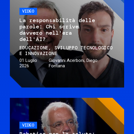
VIDEO
La responsabilità delle
parole: Chi scrive
davvero nell'era
dell'AI?
EDUCAZIONE
SVILUPPO TECNOLOGICO
E INNOVAZIONE
01 Luglio
Giovanni Acerboni, Diego
2026
Fontana
VIDEO
Robotica per la salute: