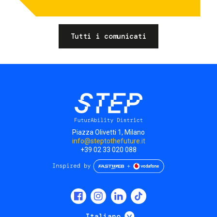
Tutti i comunicati
Piazza Olivetti 1, Milano
info@steptothefuture.it
+39 02 33 020 088
Social
menu
Mostra ulteriori
Italiano