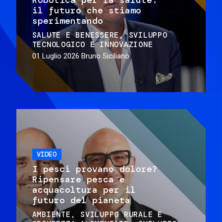
il futuro che stiamo
sperimentando
SALUTE E BENESSERE
SVILUPPO
TECNOLOGICO E INNOVAZIONE
01 Luglio 2026
Bruno Siciliano
VIDEO
I pesci provano dolore?
Ripensare pesca e
acquacoltura per il
futuro del pianeta
AMBIENTE
SVILUPPO RURALE E