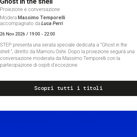
Ghost in the shell
Proiezione e conversazione
Modera
Massimo Temporelli
accompagnato da
Luca Perri
26 Nov 2026 / 19:00 - 22:00
STEP presenta una serata speciale dedicata a "Ghost in the
shell ", diretto da Mamoru Oshii. Dopo la proiezione seguirà una
conversazione moderata da Massimo Temporelli con la
partecipazione di ospiti d'eccezione.
Scopri tutti i titoli