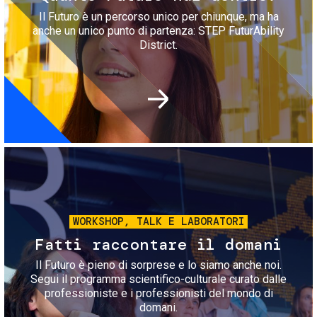
Il Futuro è un percorso unico per chiunque, ma ha
anche un unico punto di partenza: STEP FuturAbility
District.
Immagine
WORKSHOP, TALK E LABORATORI
Fatti raccontare il domani
Il Futuro è pieno di sorprese e lo siamo anche noi.
Segui il programma scientifico-culturale curato dalle
professioniste e i professionisti del mondo di
domani.