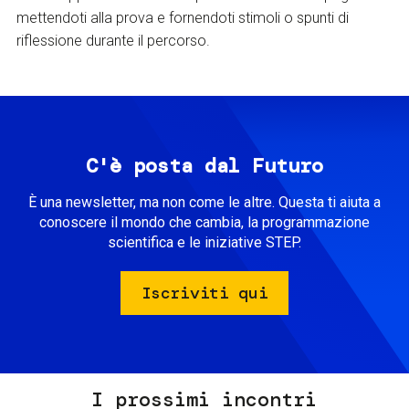
mettendoti alla prova e fornendoti stimoli o spunti di
riflessione durante il percorso.
C'è posta dal Futuro
È una newsletter, ma non come le altre. Questa ti aiuta a
conoscere il mondo che cambia, la programmazione
scientifica e le iniziative STEP.
Iscriviti qui
I prossimi incontri