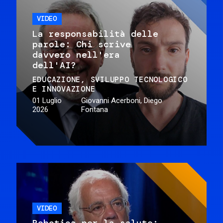
VIDEO
La responsabilità delle
parole: Chi scrive
davvero nell'era
dell'AI?
EDUCAZIONE
SVILUPPO TECNOLOGICO
E INNOVAZIONE
01 Luglio
Giovanni Acerboni, Diego
2026
Fontana
VIDEO
Robotica per la salute: