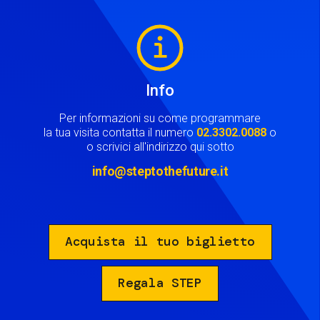
Image
Info
Per informazioni su come programmare
la tua visita contatta il numero
02.3302.0088
o
o scrivici all'indirizzo qui sotto
info@steptothefuture.it
Acquista il tuo biglietto
Regala STEP