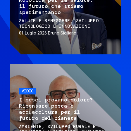
il futuro che stiamo
sperimentando
SALUTE E BENESSERE
SVILUPPO
TECNOLOGICO E INNOVAZIONE
01 Luglio 2026
Bruno Siciliano
VIDEO
I pesci provano dolore?
Ripensare pesca e
acquacoltura per il
futuro del pianeta
AMBIENTE
SVILUPPO RURALE E