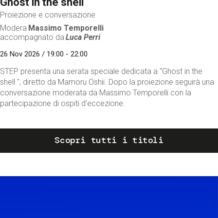
Ghost in the shell
Proiezione e conversazione
Modera
Massimo Temporelli
accompagnato da
Luca Perri
26 Nov 2026 / 19:00 - 22:00
STEP presenta una serata speciale dedicata a "Ghost in the
shell ", diretto da Mamoru Oshii. Dopo la proiezione seguirà una
conversazione moderata da Massimo Temporelli con la
partecipazione di ospiti d'eccezione.
Scopri tutti i titoli