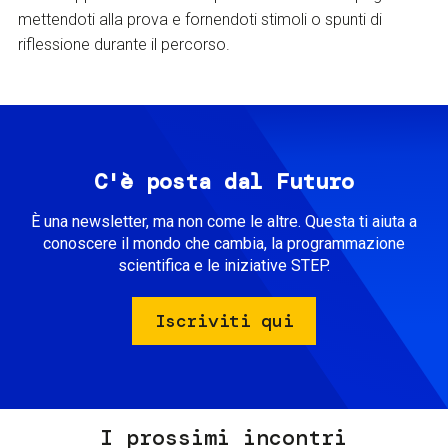
mettendoti alla prova e fornendoti stimoli o spunti di
riflessione durante il percorso.
C'è posta dal Futuro
È una newsletter, ma non come le altre. Questa ti aiuta a
conoscere il mondo che cambia, la programmazione
scientifica e le iniziative STEP.
Iscriviti qui
I prossimi incontri