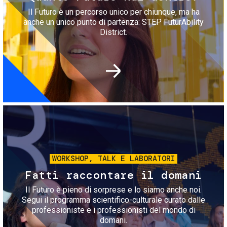
Il Futuro è un percorso unico per chiunque, ma ha
anche un unico punto di partenza: STEP FuturAbility
District.
Immagine
WORKSHOP, TALK E LABORATORI
Fatti raccontare il domani
Il Futuro è pieno di sorprese e lo siamo anche noi.
Segui il programma scientifico-culturale curato dalle
professioniste e i professionisti del mondo di
domani.