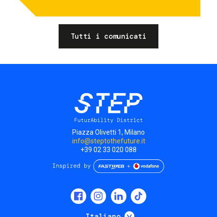
Tutti i comunicati
Piazza Olivetti 1, Milano
info@steptothefuture.it
+39 02 33 020 088
Social
menu
Mostra ulteriori
Italiano