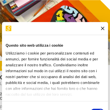
Questo sito web utilizza i cookie
Utilizziamo i cookie per personalizzare contenuti ed
annunci, per fornire funzionalità dei social media e per
Image
analizzare il nostro traffico. Condividiamo inoltre
SUNDAY@STEP
informazioni sul modo in cui utilizzi il nostro sito con i
Come funziona il cervello?
nostri partner che si occupano di analisi dei dati web,
pubblicità e social media, i quali potrebbero combinarle
Laboratorio
con altre informazioni che hai fornito loro o che hanno
20 Set 2026 / 11:15 - 13:00
raccolto dal tuo utilizzo dei loro servizi.
Costo
gratuito
Proveremo a costruire un cervello in cartoncino cercando di
Selezione