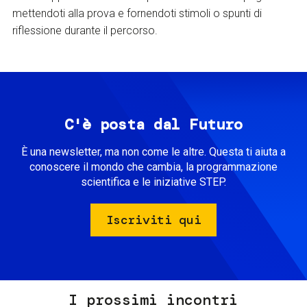
mettendoti alla prova e fornendoti stimoli o spunti di
riflessione durante il percorso.
C'è posta dal Futuro
È una newsletter, ma non come le altre. Questa ti aiuta a
conoscere il mondo che cambia, la programmazione
scientifica e le iniziative STEP.
Iscriviti qui
I prossimi incontri