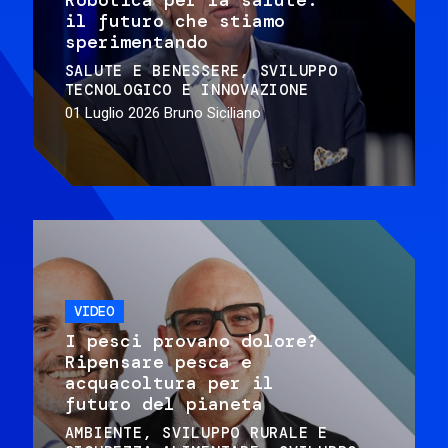
il futuro che stiamo
sperimentando
SALUTE E BENESSERE
SVILUPPO
TECNOLOGICO E INNOVAZIONE
01 Luglio 2026
Bruno Siciliano
VIDEO
I pesci provano dolore?
Ripensare pesca e
acquacoltura per il
futuro del pianeta
AMBIENTE
SVILUPPO RURALE E