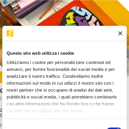
Questo sito web utilizza i cookie
Utilizziamo i cookie per personalizzare contenuti ed
annunci, per fornire funzionalità dei social media e per
Image
analizzare il nostro traffico. Condividiamo inoltre
SUNDAY@STEP
informazioni sul modo in cui utilizzi il nostro sito con i
Come funziona il cervello?
nostri partner che si occupano di analisi dei dati web,
pubblicità e social media, i quali potrebbero combinarle
Laboratorio
con altre informazioni che hai fornito loro o che hanno
20 Set 2026 / 11:15 - 13:00
raccolto dal tuo utilizzo dei loro servizi.
Costo
gratuito
Proveremo a costruire un cervello in cartoncino cercando di
Selezione