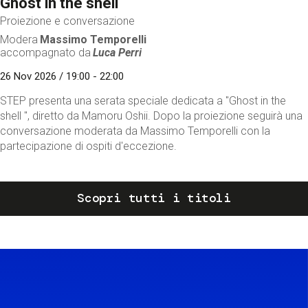
Ghost in the shell
Proiezione e conversazione
Modera
Massimo Temporelli
accompagnato da
Luca Perri
26 Nov 2026 / 19:00 - 22:00
STEP presenta una serata speciale dedicata a "Ghost in the
shell ", diretto da Mamoru Oshii. Dopo la proiezione seguirà una
conversazione moderata da Massimo Temporelli con la
partecipazione di ospiti d'eccezione.
Scopri tutti i titoli