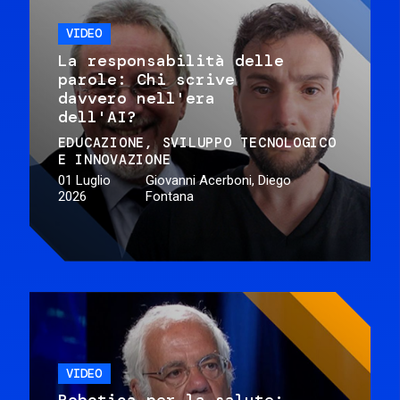
VIDEO
La responsabilità delle
parole: Chi scrive
davvero nell'era
dell'AI?
EDUCAZIONE
SVILUPPO TECNOLOGICO
E INNOVAZIONE
01 Luglio
Giovanni Acerboni, Diego
2026
Fontana
VIDEO
Robotica per la salute: