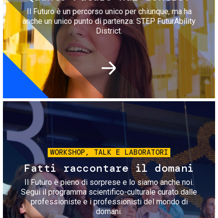
Il Futuro è un percorso unico per chiunque, ma ha
anche un unico punto di partenza: STEP FuturAbility
District.
Immagine
WORKSHOP, TALK E LABORATORI
Fatti raccontare il domani
Il Futuro è pieno di sorprese e lo siamo anche noi.
Segui il programma scientifico-culturale curato dalle
professioniste e i professionisti del mondo di
domani.