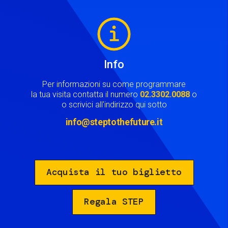
Image
Info
Per informazioni su come programmare
la tua visita contatta il numero
02.3302.0088
o
o scrivici all'indirizzo qui sotto
info@steptothefuture.it
Acquista il tuo biglietto
Regala STEP