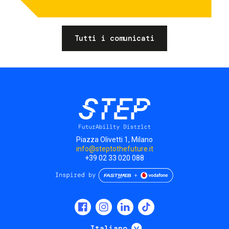
Tutti i comunicati
Piazza Olivetti 1, Milano
info@steptothefuture.it
+39 02 33 020 088
Social
menu
Mostra ulteriori
Italiano