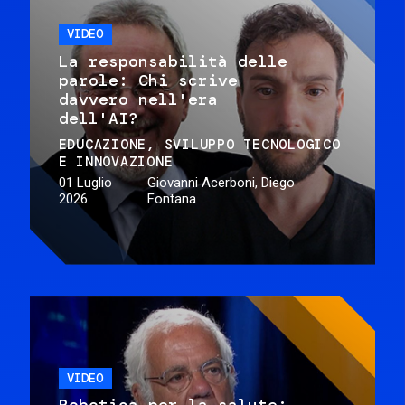
VIDEO
La responsabilità delle
parole: Chi scrive
davvero nell'era
dell'AI?
EDUCAZIONE
SVILUPPO TECNOLOGICO
E INNOVAZIONE
01 Luglio
Giovanni Acerboni, Diego
2026
Fontana
VIDEO
Robotica per la salute: