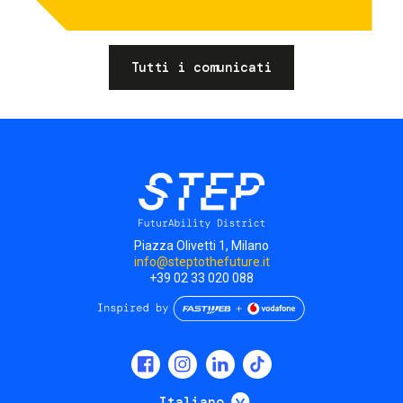
Tutti i comunicati
Piazza Olivetti 1, Milano
info@steptothefuture.it
+39 02 33 020 088
Social
menu
Mostra ulteriori
Italiano