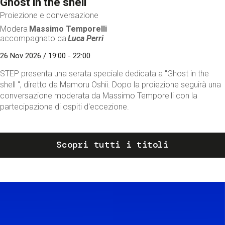
Ghost in the shell
Proiezione e conversazione
Modera
Massimo Temporelli
accompagnato da
Luca Perri
26 Nov 2026 / 19:00 - 22:00
STEP presenta una serata speciale dedicata a "Ghost in the
shell ", diretto da Mamoru Oshii. Dopo la proiezione seguirà una
conversazione moderata da Massimo Temporelli con la
partecipazione di ospiti d'eccezione.
Scopri tutti i titoli