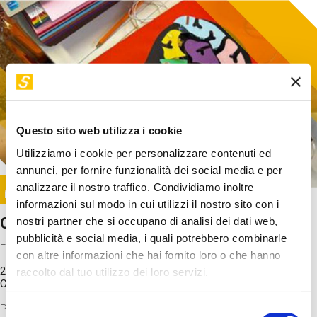
Questo sito web utilizza i cookie
Utilizziamo i cookie per personalizzare contenuti ed
annunci, per fornire funzionalità dei social media e per
Image
analizzare il nostro traffico. Condividiamo inoltre
SUNDAY@STEP
informazioni sul modo in cui utilizzi il nostro sito con i
Come funziona il cervello?
nostri partner che si occupano di analisi dei dati web,
pubblicità e social media, i quali potrebbero combinarle
Laboratorio
con altre informazioni che hai fornito loro o che hanno
20 Set 2026 / 11:15 - 13:00
raccolto dal tuo utilizzo dei loro servizi.
Costo
gratuito
Proveremo a costruire un cervello in cartoncino cercando di
Selezione