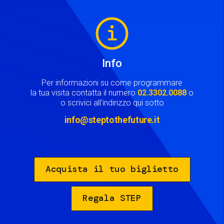
Image
Info
Per informazioni su come programmare
la tua visita contatta il numero
02.3302.0088
o
o scrivici all'indirizzo qui sotto
info@steptothefuture.it
Acquista il tuo biglietto
Regala STEP