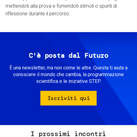
mettendoti alla prova e fornendoti stimoli o spunti di
riflessione durante il percorso.
C'è posta dal Futuro
È una newsletter, ma non come le altre. Questa ti aiuta a
conoscere il mondo che cambia, la programmazione
scientifica e le iniziative STEP.
Iscriviti qui
I prossimi incontri