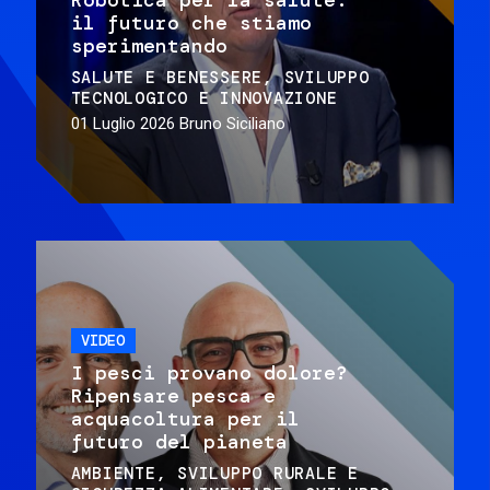
il futuro che stiamo
sperimentando
SALUTE E BENESSERE
SVILUPPO
TECNOLOGICO E INNOVAZIONE
01 Luglio 2026
Bruno Siciliano
VIDEO
I pesci provano dolore?
Ripensare pesca e
acquacoltura per il
futuro del pianeta
AMBIENTE
SVILUPPO RURALE E