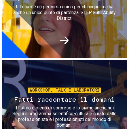
Il Futuro è un percorso unico per chiunque, ma ha
anche un unico punto di partenza: STEP FuturAbility
District.
Immagine
WORKSHOP, TALK E LABORATORI
Fatti raccontare il domani
Il Futuro è pieno di sorprese e lo siamo anche noi.
Segui il programma scientifico-culturale curato dalle
professioniste e i professionisti del mondo di
domani.