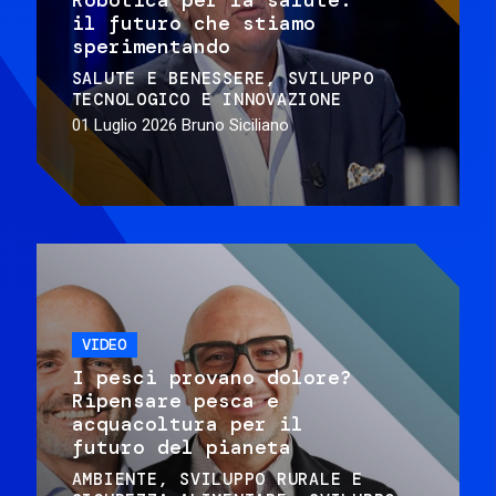
il futuro che stiamo
sperimentando
SALUTE E BENESSERE
SVILUPPO
TECNOLOGICO E INNOVAZIONE
01 Luglio 2026
Bruno Siciliano
VIDEO
I pesci provano dolore?
Ripensare pesca e
acquacoltura per il
futuro del pianeta
AMBIENTE
SVILUPPO RURALE E