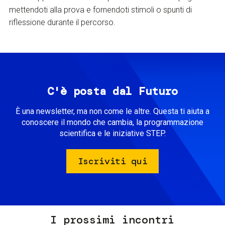
mettendoti alla prova e fornendoti stimoli o spunti di
riflessione durante il percorso.
C'è posta dal Futuro
È una newsletter, ma non come le altre. Questa ti aiuta a
conoscere il mondo che cambia, la programmazione
scientifica e le iniziative STEP.
Iscriviti qui
I prossimi incontri