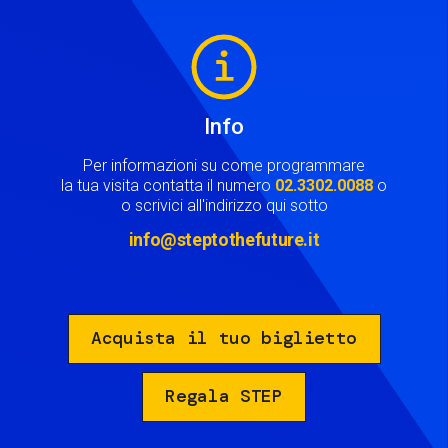
Image
Info
Per informazioni su come programmare
la tua visita contatta il numero
02.3302.0088
o
o scrivici all'indirizzo qui sotto
info@steptothefuture.it
Acquista il tuo biglietto
Regala STEP