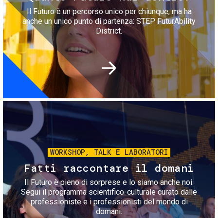
Il Futuro è un percorso unico per chiunque, ma ha
anche un unico punto di partenza: STEP FuturAbility
District.
Immagine
WORKSHOP, TALK E LABORATORI
Fatti raccontare il domani
Il Futuro è pieno di sorprese e lo siamo anche noi.
Segui il programma scientifico-culturale curato dalle
professioniste e i professionisti del mondo di
domani.