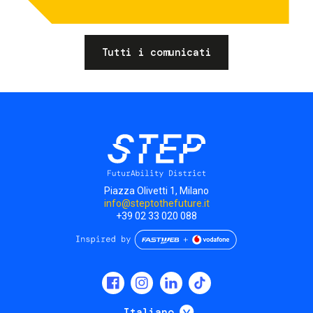
Tutti i comunicati
Piazza Olivetti 1, Milano
info@steptothefuture.it
+39 02 33 020 088
Social
menu
Mostra ulteriori
Italiano