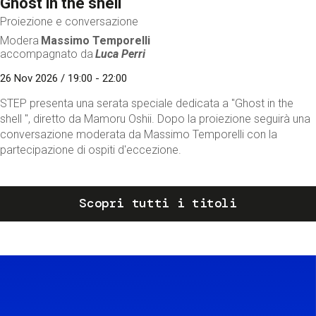
Ghost in the shell
Proiezione e conversazione
Modera
Massimo Temporelli
accompagnato da
Luca Perri
26 Nov 2026 / 19:00 - 22:00
STEP presenta una serata speciale dedicata a "Ghost in the
shell ", diretto da Mamoru Oshii. Dopo la proiezione seguirà una
conversazione moderata da Massimo Temporelli con la
partecipazione di ospiti d'eccezione.
Scopri tutti i titoli