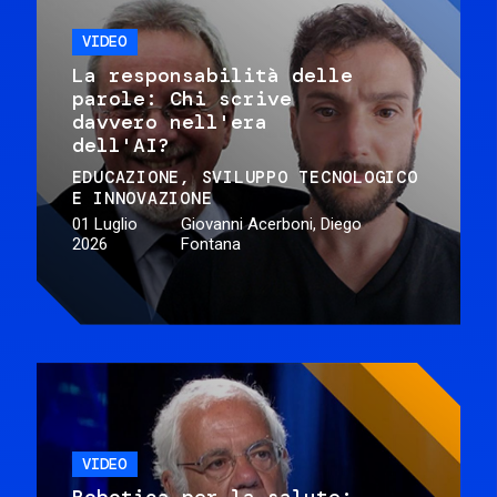
VIDEO
La responsabilità delle
parole: Chi scrive
davvero nell'era
dell'AI?
EDUCAZIONE
SVILUPPO TECNOLOGICO
E INNOVAZIONE
01 Luglio
Giovanni Acerboni, Diego
2026
Fontana
VIDEO
Robotica per la salute: