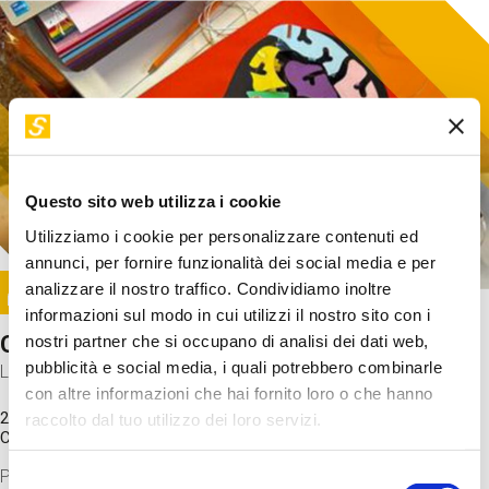
Questo sito web utilizza i cookie
Utilizziamo i cookie per personalizzare contenuti ed
annunci, per fornire funzionalità dei social media e per
Image
analizzare il nostro traffico. Condividiamo inoltre
SUNDAY@STEP
informazioni sul modo in cui utilizzi il nostro sito con i
Come funziona il cervello?
nostri partner che si occupano di analisi dei dati web,
pubblicità e social media, i quali potrebbero combinarle
Laboratorio
con altre informazioni che hai fornito loro o che hanno
20 Set 2026 / 11:15 - 13:00
raccolto dal tuo utilizzo dei loro servizi.
Costo
gratuito
Proveremo a costruire un cervello in cartoncino cercando di
Selezione