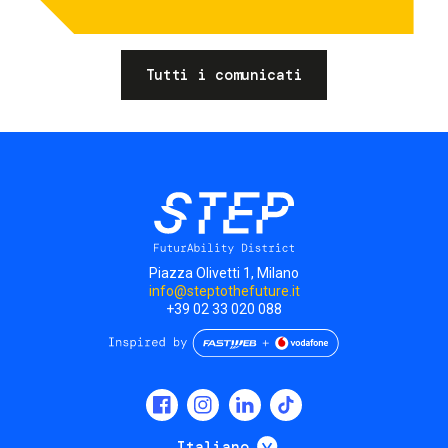
Tutti i comunicati
Piazza Olivetti 1, Milano
info@steptothefuture.it
+39 02 33 020 088
Social
menu
Mostra ulteriori
Italiano