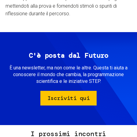
mettendoti alla prova e fornendoti stimoli o spunti di
riflessione durante il percorso.
C'è posta dal Futuro
È una newsletter, ma non come le altre. Questa ti aiuta a
conoscere il mondo che cambia, la programmazione
scientifica e le iniziative STEP.
Iscriviti qui
I prossimi incontri