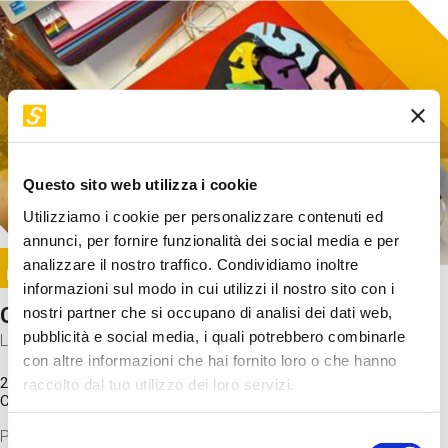
Questo sito web utilizza i cookie
Utilizziamo i cookie per personalizzare contenuti ed
annunci, per fornire funzionalità dei social media e per
Image
analizzare il nostro traffico. Condividiamo inoltre
SUNDAY@STEP
informazioni sul modo in cui utilizzi il nostro sito con i
Come funziona il cervello?
nostri partner che si occupano di analisi dei dati web,
pubblicità e social media, i quali potrebbero combinarle
Laboratorio
con altre informazioni che hai fornito loro o che hanno
20 Set 2026 / 11:15 - 13:00
raccolto dal tuo utilizzo dei loro servizi.
Costo
gratuito
Proveremo a costruire un cervello in cartoncino cercando di
Selezione