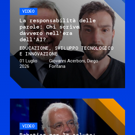
VIDEO
La responsabilità delle
parole: Chi scrive
davvero nell'era
dell'AI?
EDUCAZIONE
SVILUPPO TECNOLOGICO
E INNOVAZIONE
01 Luglio
Giovanni Acerboni, Diego
2026
Fontana
VIDEO
Robotica per la salute: