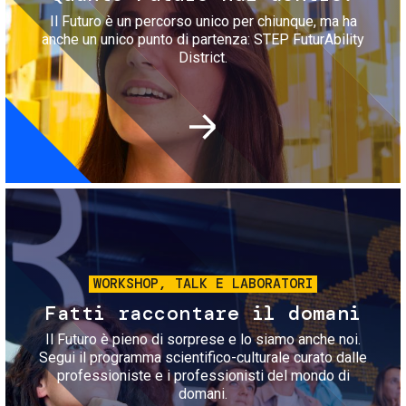
Il Futuro è un percorso unico per chiunque, ma ha
anche un unico punto di partenza: STEP FuturAbility
District.
Immagine
WORKSHOP, TALK E LABORATORI
Fatti raccontare il domani
Il Futuro è pieno di sorprese e lo siamo anche noi.
Segui il programma scientifico-culturale curato dalle
professioniste e i professionisti del mondo di
domani.