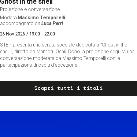
Ghost in the shell
Proiezione e conversazione
Modera
Massimo Temporelli
accompagnato da
Luca Perri
26 Nov 2026 / 19:00 - 22:00
STEP presenta una serata speciale dedicata a "Ghost in the
shell ", diretto da Mamoru Oshii. Dopo la proiezione seguirà una
conversazione moderata da Massimo Temporelli con la
partecipazione di ospiti d'eccezione.
Scopri tutti i titoli