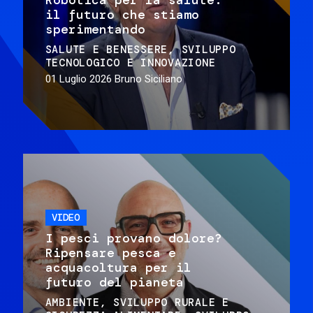
il futuro che stiamo
sperimentando
SALUTE E BENESSERE
SVILUPPO
TECNOLOGICO E INNOVAZIONE
01 Luglio 2026
Bruno Siciliano
VIDEO
I pesci provano dolore?
Ripensare pesca e
acquacoltura per il
futuro del pianeta
AMBIENTE
SVILUPPO RURALE E