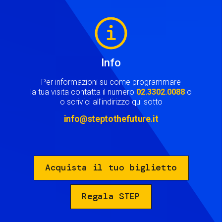
Image
Info
Per informazioni su come programmare
la tua visita contatta il numero
02.3302.0088
o
o scrivici all'indirizzo qui sotto
info@steptothefuture.it
Acquista il tuo biglietto
Regala STEP