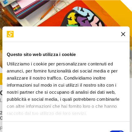
Questo sito web utilizza i cookie
Utilizziamo i cookie per personalizzare contenuti ed
annunci, per fornire funzionalità dei social media e per
Image
analizzare il nostro traffico. Condividiamo inoltre
SUNDAY@STEP
informazioni sul modo in cui utilizzi il nostro sito con i
Come funziona il cervello?
nostri partner che si occupano di analisi dei dati web,
pubblicità e social media, i quali potrebbero combinarle
Laboratorio
con altre informazioni che hai fornito loro o che hanno
20 Set 2026 / 11:15 - 13:00
raccolto dal tuo utilizzo dei loro servizi.
Costo
gratuito
Proveremo a costruire un cervello in cartoncino cercando di
Selezione