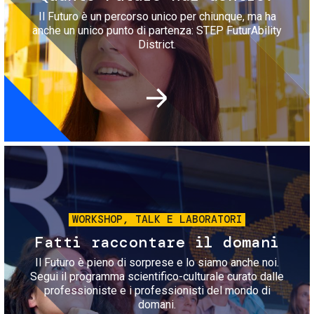
Il Futuro è un percorso unico per chiunque, ma ha
anche un unico punto di partenza: STEP FuturAbility
District.
Immagine
WORKSHOP, TALK E LABORATORI
Fatti raccontare il domani
Il Futuro è pieno di sorprese e lo siamo anche noi.
Segui il programma scientifico-culturale curato dalle
professioniste e i professionisti del mondo di
domani.