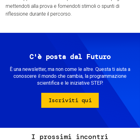
mettendoti alla prova e fornendoti stimoli o spunti di
riflessione durante il percorso.
C'è posta dal Futuro
È una newsletter, ma non come le altre. Questa ti aiuta a
conoscere il mondo che cambia, la programmazione
scientifica e le iniziative STEP.
Iscriviti qui
I prossimi incontri