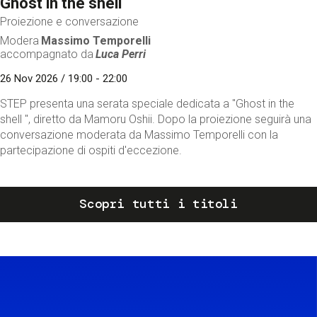
Ghost in the shell
Proiezione e conversazione
Modera
Massimo Temporelli
accompagnato da
Luca Perri
26 Nov 2026 / 19:00 - 22:00
STEP presenta una serata speciale dedicata a "Ghost in the
shell ", diretto da Mamoru Oshii. Dopo la proiezione seguirà una
conversazione moderata da Massimo Temporelli con la
partecipazione di ospiti d'eccezione.
Scopri tutti i titoli