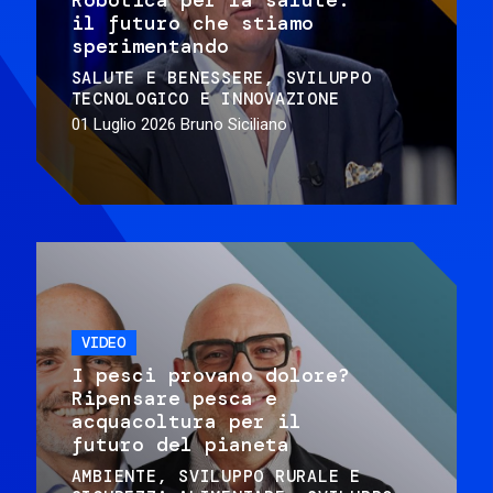
il futuro che stiamo
sperimentando
SALUTE E BENESSERE
SVILUPPO
TECNOLOGICO E INNOVAZIONE
01 Luglio 2026
Bruno Siciliano
VIDEO
I pesci provano dolore?
Ripensare pesca e
acquacoltura per il
futuro del pianeta
AMBIENTE
SVILUPPO RURALE E