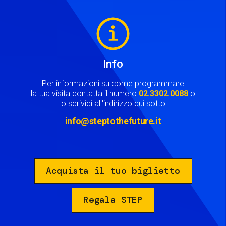
Image
Info
Per informazioni su come programmare
la tua visita contatta il numero
02.3302.0088
o
o scrivici all'indirizzo qui sotto
info@steptothefuture.it
Acquista il tuo biglietto
Regala STEP