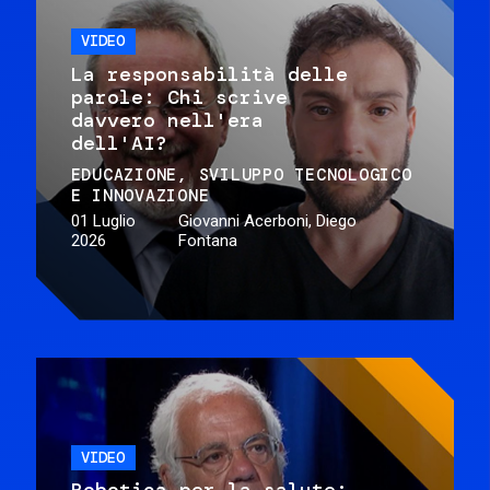
VIDEO
La responsabilità delle
parole: Chi scrive
davvero nell'era
dell'AI?
EDUCAZIONE
SVILUPPO TECNOLOGICO
E INNOVAZIONE
01 Luglio
Giovanni Acerboni, Diego
2026
Fontana
VIDEO
Robotica per la salute: