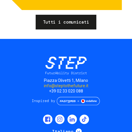
Tutti i comunicati
Piazza Olivetti 1, Milano
info@steptothefuture.it
+39 02 33 020 088
Social
menu
Mostra ulteriori
Italiano