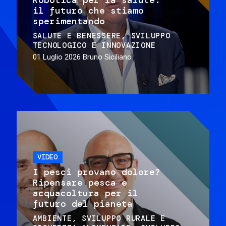
il futuro che stiamo
sperimentando
SALUTE E BENESSERE
SVILUPPO
TECNOLOGICO E INNOVAZIONE
01 Luglio 2026
Bruno Siciliano
VIDEO
I pesci provano dolore?
Ripensare pesca e
acquacoltura per il
futuro del pianeta
AMBIENTE
SVILUPPO RURALE E