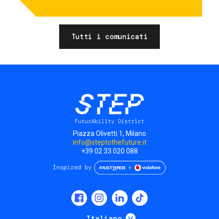
Tutti i comunicati
Piazza Olivetti 1, Milano
info@steptothefuture.it
+39 02 33 020 088
Social
menu
Mostra ulteriori
Italiano