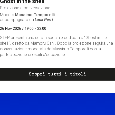
Ghost in the shell
Proiezione e conversazione
Modera
Massimo Temporelli
accompagnato da
Luca Perri
26 Nov 2026 / 19:00 - 22:00
STEP presenta una serata speciale dedicata a "Ghost in the
shell ", diretto da Mamoru Oshii. Dopo la proiezione seguirà una
conversazione moderata da Massimo Temporelli con la
partecipazione di ospiti d'eccezione.
Scopri tutti i titoli