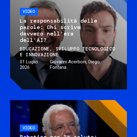
VIDEO
La responsabilità delle
parole: Chi scrive
davvero nell'era
dell'AI?
EDUCAZIONE
SVILUPPO TECNOLOGICO
E INNOVAZIONE
01 Luglio
Giovanni Acerboni, Diego
2026
Fontana
VIDEO
Robotica per la salute: