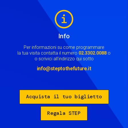
Image
Info
Per informazioni su come programmare
la tua visita contatta il numero
02.3302.0088
o
o scrivici all'indirizzo qui sotto
info@steptothefuture.it
Acquista il tuo biglietto
Regala STEP