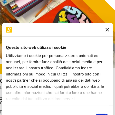
Questo sito web utilizza i cookie
Utilizziamo i cookie per personalizzare contenuti ed
annunci, per fornire funzionalità dei social media e per
Image
analizzare il nostro traffico. Condividiamo inoltre
SUNDAY@STEP
informazioni sul modo in cui utilizzi il nostro sito con i
Come funziona il cervello?
nostri partner che si occupano di analisi dei dati web,
pubblicità e social media, i quali potrebbero combinarle
Laboratorio
con altre informazioni che hai fornito loro o che hanno
20 Set 2026 / 11:15 - 13:00
raccolto dal tuo utilizzo dei loro servizi.
Costo
gratuito
Proveremo a costruire un cervello in cartoncino cercando di
Selezione