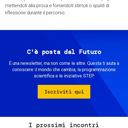
mettendoti alla prova e fornendoti stimoli o spunti di
riflessione durante il percorso.
C'è posta dal Futuro
È una newsletter, ma non come le altre. Questa ti aiuta a
conoscere il mondo che cambia, la programmazione
scientifica e le iniziative STEP.
Iscriviti qui
I prossimi incontri