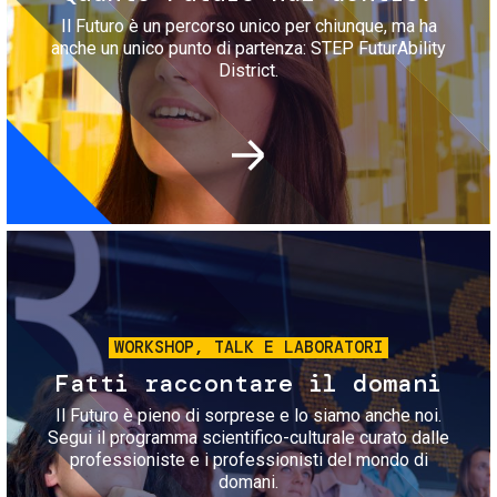
Il Futuro è un percorso unico per chiunque, ma ha
anche un unico punto di partenza: STEP FuturAbility
District.
Immagine
WORKSHOP, TALK E LABORATORI
Fatti raccontare il domani
Il Futuro è pieno di sorprese e lo siamo anche noi.
Segui il programma scientifico-culturale curato dalle
professioniste e i professionisti del mondo di
domani.