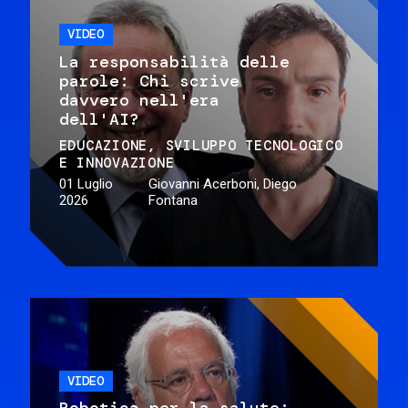
VIDEO
La responsabilità delle
parole: Chi scrive
davvero nell'era
dell'AI?
EDUCAZIONE
SVILUPPO TECNOLOGICO
E INNOVAZIONE
01 Luglio
Giovanni Acerboni, Diego
2026
Fontana
VIDEO
Robotica per la salute: