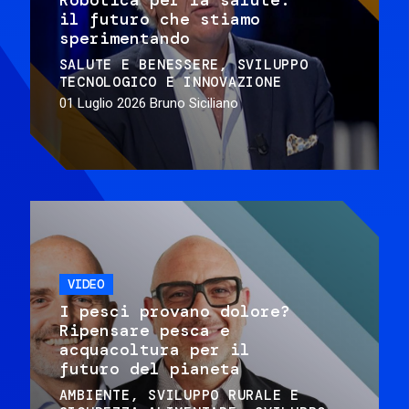
il futuro che stiamo
sperimentando
SALUTE E BENESSERE
SVILUPPO
TECNOLOGICO E INNOVAZIONE
01 Luglio 2026
Bruno Siciliano
VIDEO
I pesci provano dolore?
Ripensare pesca e
acquacoltura per il
futuro del pianeta
AMBIENTE
SVILUPPO RURALE E