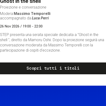
Ghost in the shell
Proiezione e conversazione
Modera
Massimo Temporelli
accompagnato da
Luca Perri
26 Nov 2026 / 19:00 - 22:00
STEP presenta una serata speciale dedicata a "Ghost in the
shell ", diretto da Mamoru Oshii. Dopo la proiezione seguirà una
conversazione moderata da Massimo Temporelli con la
partecipazione di ospiti d'eccezione.
Scopri tutti i titoli