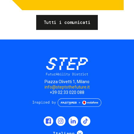
Tutti i comunicati
Piazza Olivetti 1, Milano
info@steptothefuture.it
+39 02 33 020 088
Social
menu
Mostra ulteriori
Italiano