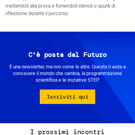
mettendoti alla prova e fornendoti stimoli o spunti di
riflessione durante il percorso.
C'è posta dal Futuro
È una newsletter, ma non come le altre. Questa ti aiuta a
conoscere il mondo che cambia, la programmazione
scientifica e le iniziative STEP.
Iscriviti qui
I prossimi incontri