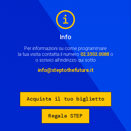
Image
Info
Per informazioni su come programmare
la tua visita contatta il numero
02.3302.0088
o
o scrivici all'indirizzo qui sotto
info@steptothefuture.it
Acquista il tuo biglietto
Regala STEP