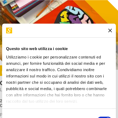
Questo sito web utilizza i cookie
Utilizziamo i cookie per personalizzare contenuti ed
annunci, per fornire funzionalità dei social media e per
Image
analizzare il nostro traffico. Condividiamo inoltre
SUNDAY@STEP
informazioni sul modo in cui utilizzi il nostro sito con i
Come funziona il cervello?
nostri partner che si occupano di analisi dei dati web,
pubblicità e social media, i quali potrebbero combinarle
Laboratorio
con altre informazioni che hai fornito loro o che hanno
20 Set 2026 / 11:15 - 13:00
raccolto dal tuo utilizzo dei loro servizi.
Costo
gratuito
Proveremo a costruire un cervello in cartoncino cercando di
Selezione