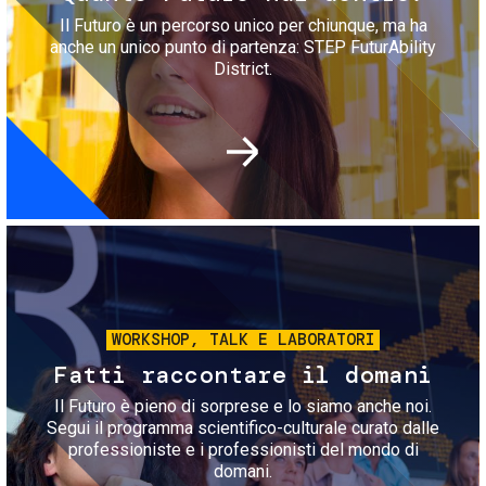
Il Futuro è un percorso unico per chiunque, ma ha
anche un unico punto di partenza: STEP FuturAbility
District.
Immagine
WORKSHOP, TALK E LABORATORI
Fatti raccontare il domani
Il Futuro è pieno di sorprese e lo siamo anche noi.
Segui il programma scientifico-culturale curato dalle
professioniste e i professionisti del mondo di
domani.