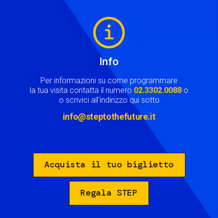
Image
Info
Per informazioni su come programmare
la tua visita contatta il numero
02.3302.0088
o
o scrivici all'indirizzo qui sotto
info@steptothefuture.it
Acquista il tuo biglietto
Regala STEP