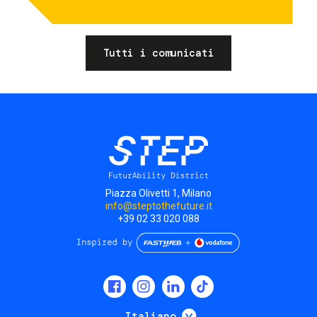
Tutti i comunicati
Piazza Olivetti 1, Milano
info@steptothefuture.it
+39 02 33 020 088
Social
menu
Mostra ulteriori
Italiano