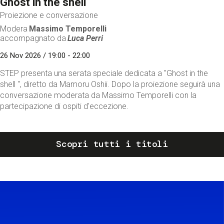
Ghost in the shell
Proiezione e conversazione
Modera
Massimo Temporelli
accompagnato da
Luca Perri
26 Nov 2026 / 19:00 - 22:00
STEP presenta una serata speciale dedicata a "Ghost in the
shell ", diretto da Mamoru Oshii. Dopo la proiezione seguirà una
conversazione moderata da Massimo Temporelli con la
partecipazione di ospiti d'eccezione.
Scopri tutti i titoli