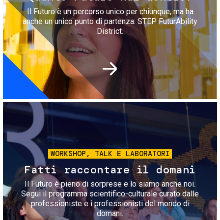
Il Futuro è un percorso unico per chiunque, ma ha
anche un unico punto di partenza: STEP FuturAbility
District.
Immagine
WORKSHOP, TALK E LABORATORI
Fatti raccontare il domani
Il Futuro è pieno di sorprese e lo siamo anche noi.
Segui il programma scientifico-culturale curato dalle
professioniste e i professionisti del mondo di
domani.