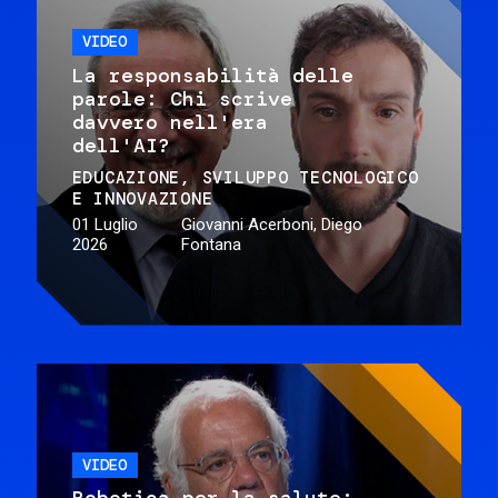
VIDEO
La responsabilità delle
parole: Chi scrive
davvero nell'era
dell'AI?
EDUCAZIONE
SVILUPPO TECNOLOGICO
E INNOVAZIONE
01 Luglio
Giovanni Acerboni, Diego
2026
Fontana
VIDEO
Robotica per la salute: