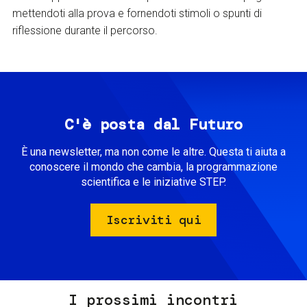
mettendoti alla prova e fornendoti stimoli o spunti di
riflessione durante il percorso.
C'è posta dal Futuro
È una newsletter, ma non come le altre. Questa ti aiuta a
conoscere il mondo che cambia, la programmazione
scientifica e le iniziative STEP.
Iscriviti qui
I prossimi incontri