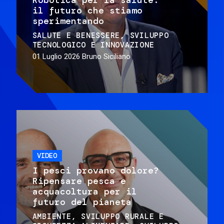
il futuro che stiamo
sperimentando
SALUTE E BENESSERE
SVILUPPO
TECNOLOGICO E INNOVAZIONE
01 Luglio 2026
Bruno Siciliano
VIDEO
I pesci provano dolore?
Ripensare pesca e
acquacoltura per il
futuro del pianeta
AMBIENTE
SVILUPPO RURALE E