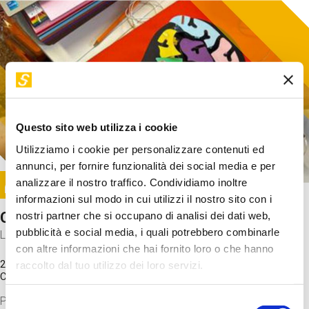
Questo sito web utilizza i cookie
Utilizziamo i cookie per personalizzare contenuti ed
annunci, per fornire funzionalità dei social media e per
Image
analizzare il nostro traffico. Condividiamo inoltre
SUNDAY@STEP
informazioni sul modo in cui utilizzi il nostro sito con i
Come funziona il cervello?
nostri partner che si occupano di analisi dei dati web,
pubblicità e social media, i quali potrebbero combinarle
Laboratorio
con altre informazioni che hai fornito loro o che hanno
20 Set 2026 / 11:15 - 13:00
raccolto dal tuo utilizzo dei loro servizi.
Costo
gratuito
Proveremo a costruire un cervello in cartoncino cercando di
Selezione