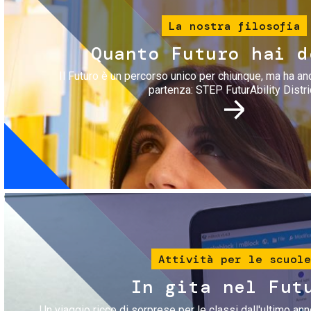
La nostra filosofia
Quanto Futuro hai d
Il Futuro è un percorso unico per chiunque, ma ha an
partenza: STEP FuturAbility Distri
Immagine
Attività per le scuole
In gita nel Fut
Un viaggio ricco di sorprese per le classi dall'ultimo anno