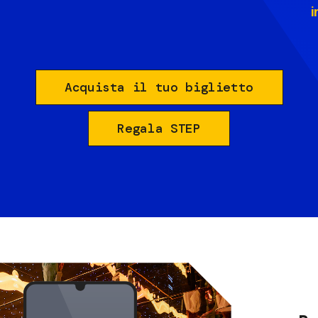
i
Acquista il tuo biglietto
Regala STEP