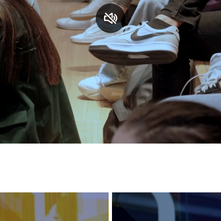
S
C
F