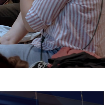
ervizi e accessibilità
Biglietti
ontatti
AQ
Immagine