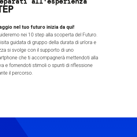
eparati all'esperienza
TEP
iaggio nel tuo futuro inizia da qui!
uideremo nei 10 step alla scoperta del Futuro.
isita guidata di gruppo della durata di un’ora e
za si svolge con il supporto di uno
rtphone che ti accompagnerà mettendoti alla
a e fornendoti stimoli o spunti di riflessione
nte il percorso.