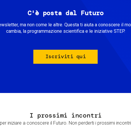
C'è posta dal Futuro
ewsletter, ma non come le altre. Questa ti aiuta a conoscere il m
cambia, la programmazione scientifica e le iniziative STEP.
Iscriviti qui
I prossimi incontri
er iniziare a conoscere il Futuro. Non perderti i prossimi incontri 