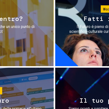
Wo
entro?
Fatti 
che un unico punto di
Il Futuro è pieno d
ct.
scientifico-culturale cu
uro
Il tuo 
 della primaria all'ultimo
Siamo pronti a ospitare 