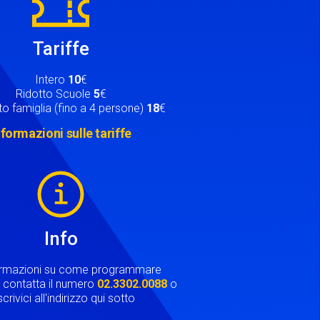
Tariffe
Intero
10
€
Ridotto Scuole
5
€
o famiglia (fino a 4 persone)
18
€
nformazioni sulle tariffe
Info
ormazioni su come programmare
ta contatta il numero
02.3302.0088
o
crivici all'indirizzo qui sotto