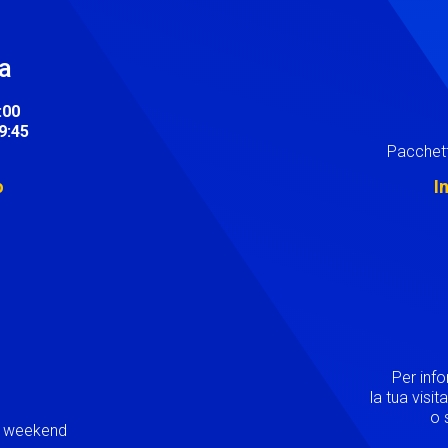
ra
:00
19:45
Pacchett
o
I
Image
Per inf
la tua visi
o s
ei weekend