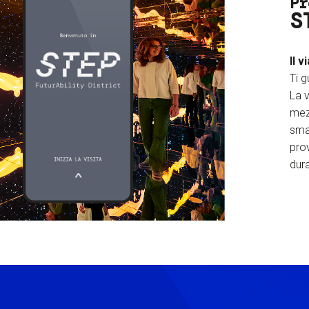
Pr
S
Il v
Ti g
La v
mez
sma
prov
dura